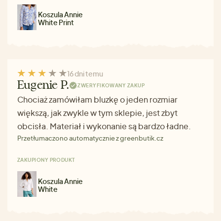
Koszula Annie
White Print
16 dni temu
Eugenie P.
ZWERYFIKOWANY ZAKUP
Chociaż zamówiłam bluzkę o jeden rozmiar
większą, jak zwykle w tym sklepie, jest zbyt
obcisła. Materiał i wykonanie są bardzo ładne.
Przetłumaczono automatycznie z greenbutik.cz
ZAKUPIONY PRODUKT
Koszula Annie
White