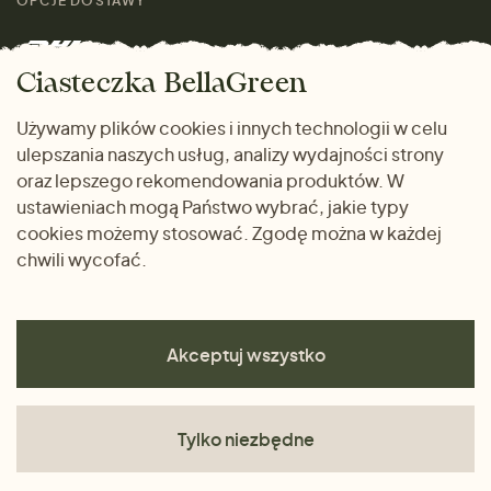
rozmiarach
OPCJE DOSTAWY
Mężczyźni
Marki
Zwrot towaru
Dom i wnętrze
Ciasteczka BellaGreen
Życzliwy magazyn
Wysyłka i płatność
Prezenty
Używamy plików cookies i innych technologii w celu
METODY PŁATNOŚCI
ulepszania naszych usług, analizy wydajności strony
Dlaczego warto kupować
oraz lepszego rekomendowania produktów. W
u nas
ustawieniach mogą Państwo wybrać, jakie typy
cookies możemy stosować. Zgodę można w każdej
chwili wycofać.
Akceptuj wszystko
Tylko niezbędne