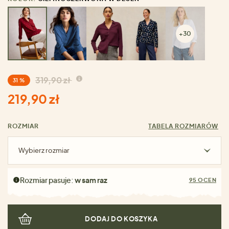
+30
319,90 zł
31 %
219,90 zł
ROZMIAR
TABELA ROZMIARÓW
Wybierz rozmiar
Rozmiar pasuje:
w sam raz
95 OCEN
DODAJ DO KOSZYKA