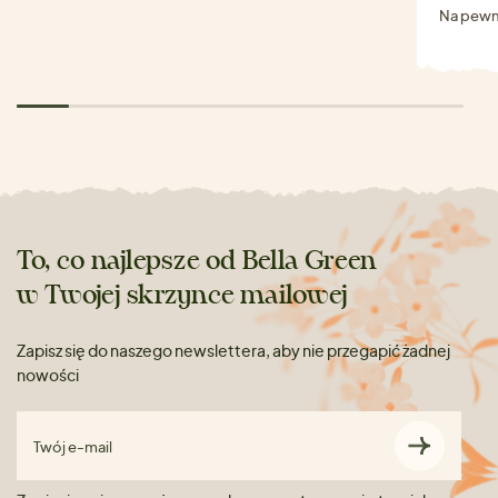
Na pewn
To, co najlepsze od Bella Green
w Twojej skrzynce mailowej
Zapisz się do naszego newslettera, aby nie przegapić żadnej
nowości
Twój e-mail