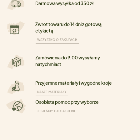
Darmowa wysyłka od 350 zł
Zwrot towaru do 14 dni z gotową
etykietą
WSZYSTKO O ZAKUPACH
Zamówienia do 9:00 wysyłamy
natychmiast
Przyjemne materiały i wygodne kroje
NASZE MATERIAŁY
Osobista pomoc przy wyborze
JESTEŚMY TU DLA CIEBIE