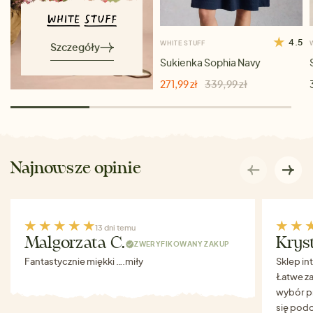
4.5
WHITE STUFF
Szczegóły
Sukienka Sophia Navy
271,99 zł
339,99 zł
Najnowsze opinie
13 dni temu
Malgorzata C.
Krys
ZWERYFIKOWANY ZAKUP
Fantastycznie miękki ….miły
Sklep in
Łatwe za
wybór p
się podo