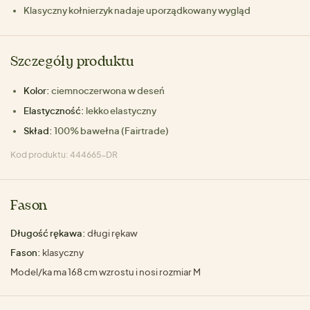
Klasyczny kołnierzyk nadaje uporządkowany wygląd
Szczegóły produktu
Kolor:
ciemnoczerwona w deseń
Elastyczność:
lekko elastyczny
Skład:
100% bawełna (Fairtrade)
Kod produktu: 444665-DR
Fason
Długość rękawa:
długi rękaw
Fason:
klasyczny
Model/ka ma 168 cm wzrostu i nosi rozmiar M