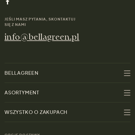
JEŚLI MASZ PYTANIA, SKONTAKTUJ
SIĘ Z NAMI
info@bellagreen.pl
BELLAGREEN
O nas
ASORTYMENT
Zrównoważoność
Promocje
WSZYSTKO O ZAKUPACH
Materiały
Kobiety
Przewodnik po
Skontaktuj się z nami