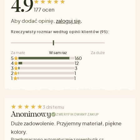
4.9
177 ocen
Aby dodać opinię,
zaloguj się
.
Rzeczywisty rozmiar według opinii klientów (95):
Za małe
W sam raz
Za duże
5
160
4
12
3
3
2
1
1
1
3 dni temu
Anonimowy
ZWERYFIKOWANY ZAKUP
Duże zadowolenie. Przyjemny materiał, piękne
kolory.
Przetłumaczono automatycznie z greenbutik.cz