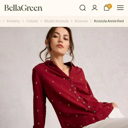
0
Kobiety
Odzież
Bluzki i koszule
Koszule
Koszula Annie Red