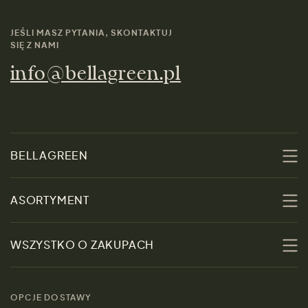
JEŚLI MASZ PYTANIA, SKONTAKTUJ
SIĘ Z NAMI
info@bellagreen.pl
BELLAGREEN
O nas
ASORTYMENT
Zrównoważoność
Promocje
WSZYSTKO O ZAKUPACH
Materiały
Kobiety
Przewodnik po
Skontaktuj się z nami
rozmiarach
OPCJE DOSTAWY
Mężczyźni