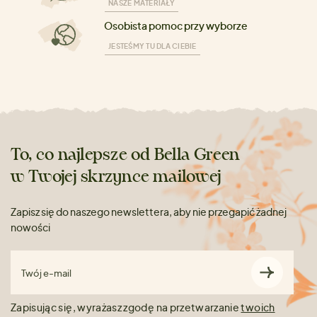
NASZE MATERIAŁY
Osobista pomoc przy wyborze
JESTEŚMY TU DLA CIEBIE
To, co najlepsze od Bella Green
w Twojej skrzynce mailowej
Zapisz się do naszego newslettera, aby nie przegapić żadnej
nowości
Twój e-mail
Zapisując się, wyrażasz zgodę na przetwarzanie
twoich