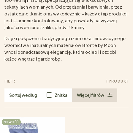
tekstyliach wełnianych. Od przędzenia i barwienia, przez
ostateczne tkanie oraz wykończenie – każdy etap produkcji
jest starannie kontrolowany, aby powstały najwyższej
jakości wełniane szaliki, pledy i tkaniny.
Dzięki połączeniu tradycyjnego rzemiosła, innowacyjnego
wzornictwa i naturalnych materiałów Bronte by Moon
wnosi ponadczasową elegancję, która ociepli i ozdobi
każde wnętrze i garderobę.
FILTR
1 PRODUKT
Sortuj według
Zniżka
Więcej filtrów
NOWOŚĆ