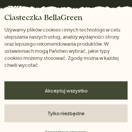
Marki
Zwrot towaru
Dom i wnętrze
Ciasteczka BellaGreen
Życzliwy magazyn
Wysyłka i płatność
Prezenty
Używamy plików cookies i innych technologii w celu
METODY PŁATNOŚCI
ulepszania naszych usług, analizy wydajności strony
Dlaczego warto kupować
oraz lepszego rekomendowania produktów. W
u nas
ustawieniach mogą Państwo wybrać, jakie typy
cookies możemy stosować. Zgodę można w każdej
chwili wycofać.
Akceptuj wszystko
Tylko niezbędne
Regulamin