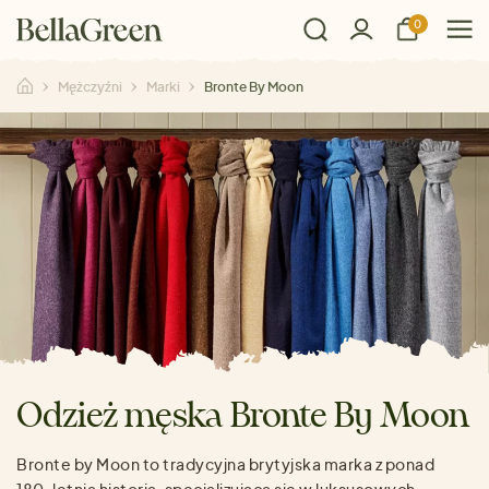
0
Mężczyźni
Marki
Bronte By Moon
Odzież męska Bronte By Moon
Bronte by Moon to tradycyjna brytyjska marka z ponad
180-letnią historią, specjalizująca się w luksusowych