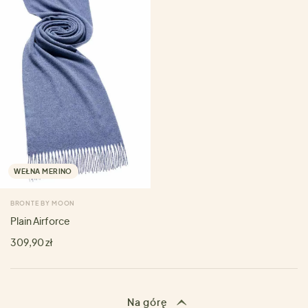
WEŁNA MERINO
BRONTE BY MOON
Plain Airforce
309,90 zł
Na górę