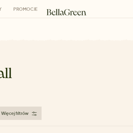
Y
PROMOCJE
h
Bony podarunkowe
ll
Więcej filtrów