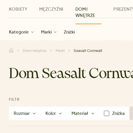
KOBIETY
MĘŻCZYŹNI
DOM I
PREZENT
WNĘTRZE
Nowości
Nowości
Dla kobiet
Wyprzedaż dla kobiet
Odzież
Odzież
Dla mężczyzn
Akcesoria
Marki
Wyprzedaż dla mężczyzn
Dla dzieci
Zniżki
Marki
Dla wszystkic
Zniżki
Kategorie
Marki
Zniżki
Dom i wnętrze
Marki
Seasalt Cornwall
Dom Seasalt Cornwa
FILTR
Rozmiar
Kolor
Materiał
Zniżka