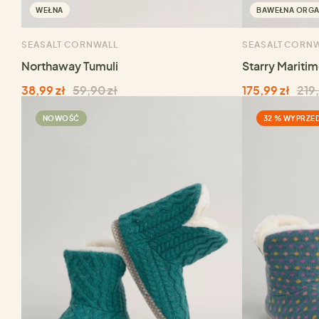
WEŁNA
BAWEŁNA ORGA
SEASALT CORNWALL
SEASALT CORN
Northaway Tumuli
Starry Mariti
38,99 zł
59,90 zł
175,99 zł
219,
NOWOŚĆ
32 % WYPRZE