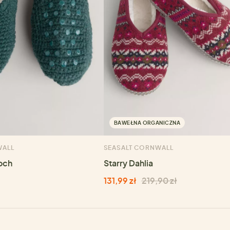
BAWEŁNA ORGANICZNA
WALL
SEASALT CORNWALL
och
Starry Dahlia
131,99 zł
219,90 zł