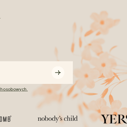
n
ch osobowych.