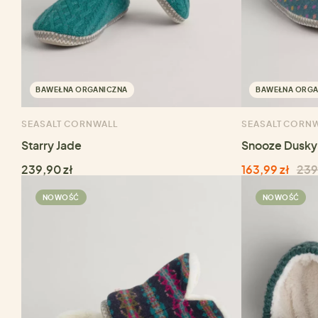
BAWEŁNA ORGANICZNA
BAWEŁNA ORGA
SEASALT CORNWALL
SEASALT CORN
Starry Jade
Snooze Dusky
239,90 zł
163,99 zł
239
NOWOŚĆ
NOWOŚĆ