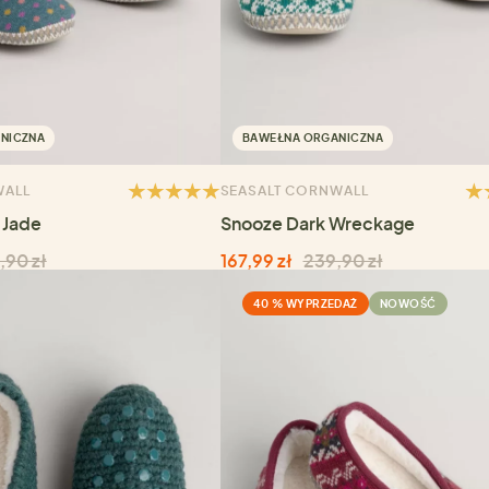
NICZNA
BAWEŁNA ORGANICZNA
WALL
SEASALT CORNWALL
 Jade
Snooze Dark Wreckage
,90 zł
167,99 zł
239,90 zł
40 % WYPRZEDAŻ
NOWOŚĆ