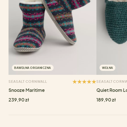
BAWEŁNA ORGANICZNA
WEŁNA
SEASALT CORNWALL
SEASALT CORN
Snooze Maritime
Quiet Room L
239,90 zł
189,90 zł