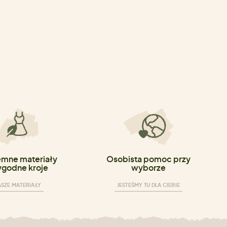
emne materiały
Osobista pomoc przy
ygodne kroje
wyborze
SZE MATERIAŁY
JESTEŚMY TU DLA CIEBIE