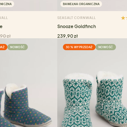
NICZNA
BAWEŁNA ORGANICZNA
WALL
SEASALT CORNWALL
me
Snooze Goldfinch
90 zł
239,90 zł
DAŻ
NOWOŚĆ
30 % WYPRZEDAŻ
NOWOŚĆ