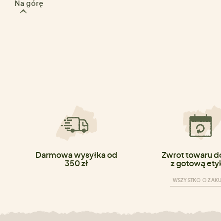
Na górę
Darmowa wysyłka od
Zwrot towaru do
350 zł
z gotową ety
WSZYSTKO O ZAK