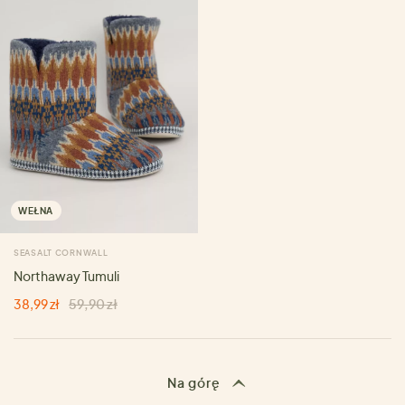
WEŁNA
SEASALT CORNWALL
Northaway Tumuli
38,99 zł
59,90 zł
Na górę