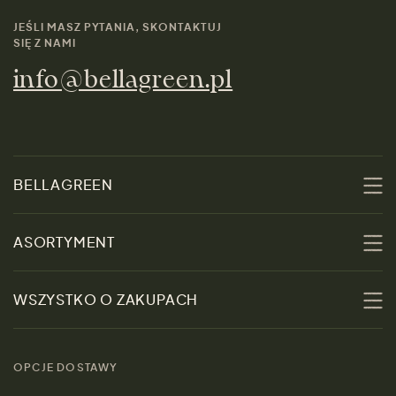
JEŚLI MASZ PYTANIA, SKONTAKTUJ
SIĘ Z NAMI
info@bellagreen.pl
BELLAGREEN
O nas
ASORTYMENT
Zrównoważoność
Promocje
WSZYSTKO O ZAKUPACH
Materiały
Kobiety
Przewodnik po
Skontaktuj się z nami
rozmiarach
OPCJE DOSTAWY
Mężczyźni