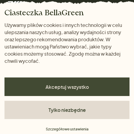
Marki
Zwrot towaru
Dom i wnętrze
Ciasteczka BellaGreen
Życzliwy magazyn
Wysyłka i płatność
Prezenty
Używamy plików cookies i innych technologii w celu
METODY PŁATNOŚCI
ulepszania naszych usług, analizy wydajności strony
Dlaczego warto kupować
oraz lepszego rekomendowania produktów. W
u nas
ustawieniach mogą Państwo wybrać, jakie typy
cookies możemy stosować. Zgodę można w każdej
chwili wycofać.
Akceptuj wszystko
Tylko niezbędne
Regulamin
Szczegółowe ustawienia