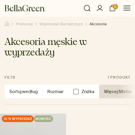
0
Promocje
Wyprzedaż dla mężczyzn
Akcesoria
Akcesoria męskie w
wyprzedaży
FILTR
1 PRODUKT
Sortuj według
Rozmiar
Zniżka
Więcej filtrów
35 % WYPRZEDAŻ
NOWOŚĆ