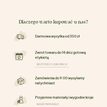
Dlaczego warto kupować u nas?
Darmowa wysyłka od 350 zł
Zwrot towaru do 14 dni z gotową
etykietą
WSZYSTKO O ZAKUPACH
Zamówienia do 9:00 wysyłamy
natychmiast
Przyjemne materiały i wygodne kroje
NASZE MATERIAŁY