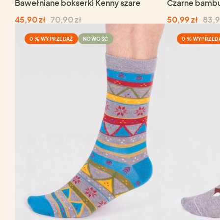
Bawełniane bokserki Kenny szare
Czarne bambu
45,90 zł
70,90 zł
50,99 zł
83,9
0 % WYPRZEDAŻ
NOWOŚĆ
0 % WYPRZED