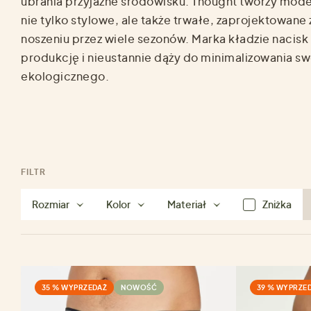
ubrania przyjazne środowisku. Thought tworzy model
nie tylko stylowe, ale także trwałe, zaprojektowane 
noszeniu przez wiele sezonów. Marka kładzie nacisk
produkcję i nieustannie dąży do minimalizowania s
ekologicznego.
FILTR
Rozmiar
Kolor
Materiał
Zniżka
35 % WYPRZEDAŻ
NOWOŚĆ
39 % WYPRZE