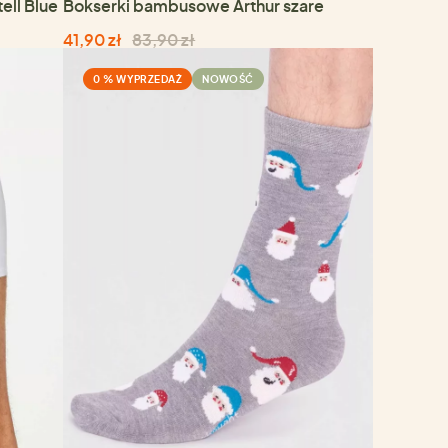
ll Blue
Bokserki bambusowe Arthur szare
41,90 zł
83,90 zł
0 % WYPRZEDAŻ
NOWOŚĆ