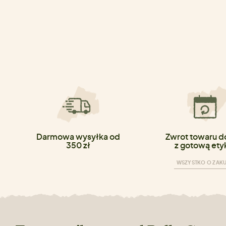
Darmowa wysyłka od
Zwrot towaru do
350 zł
z gotową ety
WSZYSTKO O ZAK