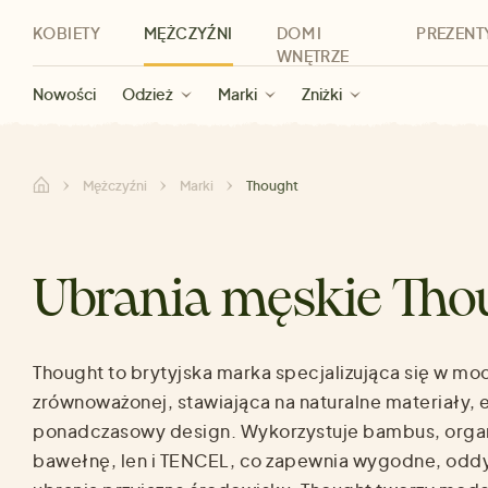
KOBIETY
MĘŻCZYŹNI
DOM I
PREZENT
WNĘTRZE
Nowości
Nowości
Dla kobiet
Wyprzedaż dla kobiet
Odzież
Odzież
Dla mężczyzn
Akcesoria
Marki
Wyprzedaż dla mężczyzn
Dla dzieci
Zniżki
Marki
Dla wszystkic
Zniżki
Kategorie
Marki
Zniżki
Mężczyźni
Marki
Thought
Ubrania męskie Tho
Thought to brytyjska marka specjalizująca się w mo
zrównoważonej, stawiająca na naturalne materiały, e
ponadczasowy design. Wykorzystuje bambus, orga
bawełnę, len i TENCEL, co zapewnia wygodne, odd