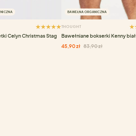
NICZNA
BAWEŁNA ORGANICZNA
THOUGHT
tki Celyn Christmas Stag
Bawełniane bokserki Kenny bia
45,90 zł
83,90 zł