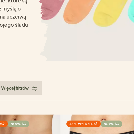
e, które są
z myślą o
 na uczciwą
wojego śladu
Więcej filtrów
DAŻ
NOWOŚĆ
45 % WYPRZEDAŻ
NOWOŚĆ