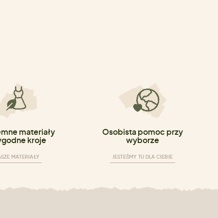
emne materiały
Osobista pomoc przy
ygodne kroje
wyborze
SZE MATERIAŁY
JESTEŚMY TU DLA CIEBIE