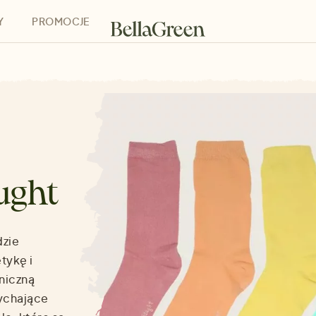
Y
PROMOCJE
h
Bony podarunkowe
ught
dzie
tykę i
niczną
ychające