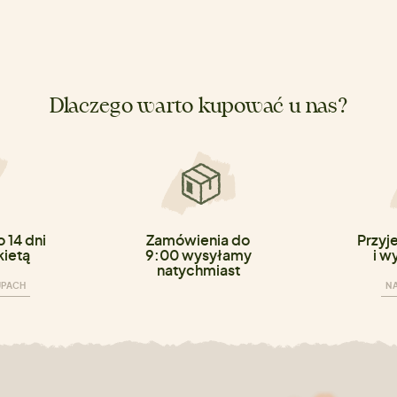
Dlaczego warto kupować u nas?
 14 dni
Zamówienia do
Przyj
kietą
9:00 wysyłamy
i w
natychmiast
UPACH
NA