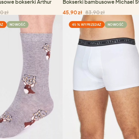
sowe bokserki Arthur
Bokserki bambusowe Michael Ste
0 zł
45,90 zł
83,90 zł
AŻ
NOWOŚĆ
45 % WYPRZEDAŻ
NOWOŚĆ