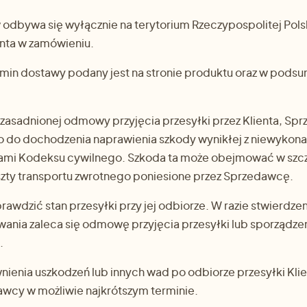
dbywa się wyłącznie na terytorium Rzeczypospolitej Polsk
enta w zamówieniu.
min dostawy podany jest na stronie produktu oraz w pods
zasadnionej odmowy przyjęcia przesyłki przez Klienta, Sp
o do dochodzenia naprawienia szkody wynikłej z niewykona
sami Kodeksu cywilnego. Szkoda ta może obejmować w szc
zty transportu zwrotnego poniesione przez Sprzedawcę.
prawdzić stan przesyłki przy jej odbiorze. W razie stwierdz
ania zaleca się odmowę przyjęcia przesyłki lub sporządze
.
ienia uszkodzeń lub innych wad po odbiorze przesyłki Kli
awcy w możliwie najkrótszym terminie.