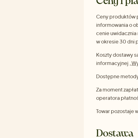
Ceny i pł
Ceny produktów po
informowania o ob
cenie uwidacznia 
w okresie 30 dni
Koszty dostawy są
informacyjnej „
Wy
Dostępne metody p
Za moment zapłat
operatora płatnoś
Towar pozostaje 
Dostawa