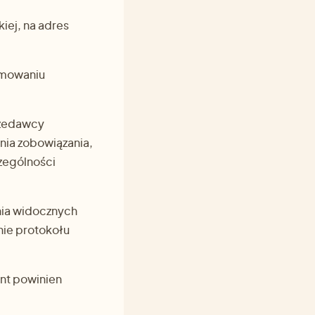
iej, na adres
umowaniu
rzedawcy
nia zobowiązania,
zególności
enia widocznych
nie protokołu
ent powinien