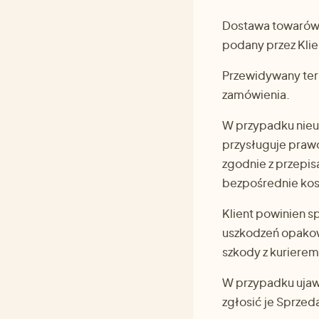
Dostawa towarów o
podany przez Kli
Przewidywany ter
zamówienia.
W przypadku nieu
przysługuje praw
zgodnie z przepi
bezpośrednie kos
Klient powinien s
uszkodzeń opakow
szkody z kurierem
W przypadku ujawn
zgłosić je Sprzed