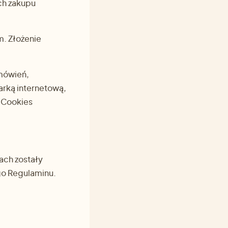
ch zakupu
m. Złożenie
amówień,
arką internetową,
w Cookies
tach zostały
ego Regulaminu.