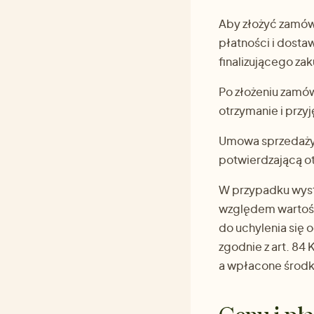
Aby złożyć zamów
płatności i dosta
finalizującego za
Po złożeniu zamó
otrzymanie i przyj
Umowa sprzedaży 
potwierdzającą ot
W przypadku wyst
względem wartośc
do uchylenia się
zgodnie z art. 84
a wpłacone środki