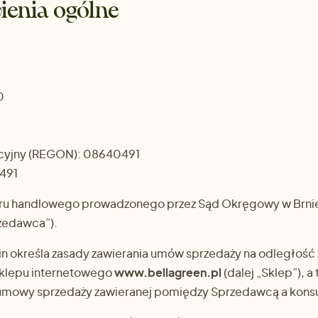
ienia ogólne
0
acyjny (REGON): 08640491
491
tru handlowego prowadzonego przez Sąd Okręgowy w Brnie,
rzedawca”).
in określa zasady zawierania umów sprzedaży na odległość 
klepu internetowego
www.bellagreen.pl
(dalej „Sklep”), a
n umowy sprzedaży zawieranej pomiędzy Sprzedawcą a kon