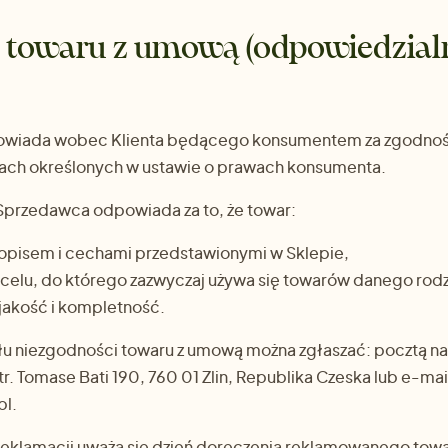
 towaru z umową (odpowiedzial
wiada wobec Klienta będącego konsumentem za zgodnoś
ach określonych w ustawie o prawach konsumenta.
Sprzedawca odpowiada za to, że towar:
 opisem i cechami przedstawionymi w Sklepie,
 celu, do którego zazwyczaj używa się towarów danego rodz
jakość i kompletność.
łu niezgodności towaru z umową można zgłaszać: pocztą na
 tr. Tomase Bati 190, 760 01 Zlin, Republika Czeska lub e-ma
pl.
 reklamacji uważa się dzień doręczenia reklamowanego towa