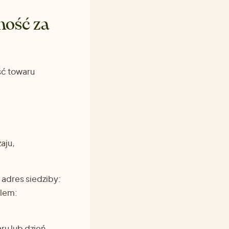
ność za
ć towaru
aju,
 adres siedziby:
ilem:
ru lub dzień