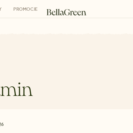
Y
PROMOCJE
h
Bony podarunkowe
amin
026