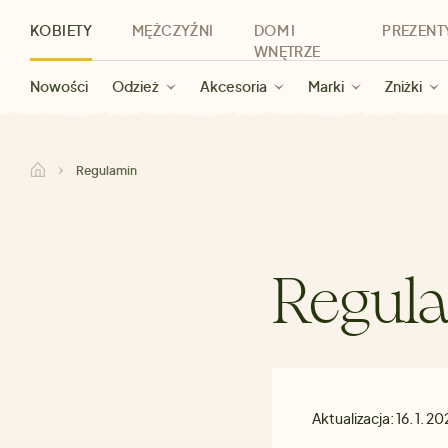
KOBIETY
MĘŻCZYŹNI
DOM I
PREZENT
WNĘTRZE
Nowości
Nowości
Dla kobiet
Wyprzedaż dla kobiet
Odzież
Odzież
Dla mężczyzn
Akcesoria
Marki
Wyprzedaż dla mężczyzn
Dla dzieci
Zniżki
Marki
Dla wszystkic
Zniżki
Kategorie
Marki
Zniżki
Regulamin
Regul
Aktualizacja: 16. 1. 2