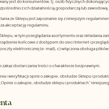
wany jest do konsumentów, tj. osób fizycznych dokonujący
zpośrednio z ich działalnością gospodarczą lub zawodową.
ania ze Sklepu jest zapoznanie się z niniejszym regulamine
za akceptację regulaminu.
 Sklepu, w tym przeglądania asortymentu oraz składania z
urządzenie końcowe z dostępem do sieci Internet i przegląd
poczty elektronicznej (e-mail), c) włączona obsługa plikó
e zakaz dostarczania treści o charakterze bezprawnym.
ia i weryfikacji opinii o zakupie, obsłudze Sklepu i produk
„Opinie o zakupie, obsłudze sklepu i produktach” niniejsz
enta