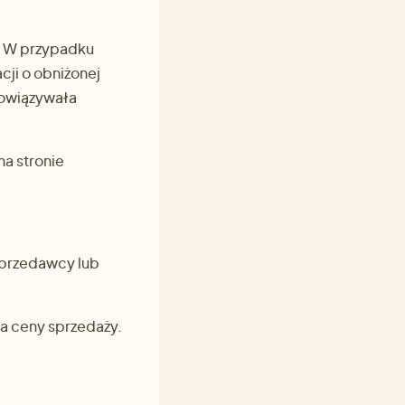
. W przypadku
ji o obniżonej
bowiązywała
a stronie
Sprzedawcy lub
a ceny sprzedaży.