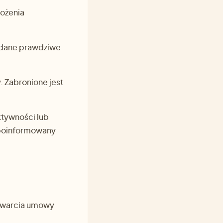
łożenia
ć dane prawdziwe
 Zabronione jest
tywności lub
e poinformowany
zawarcia umowy