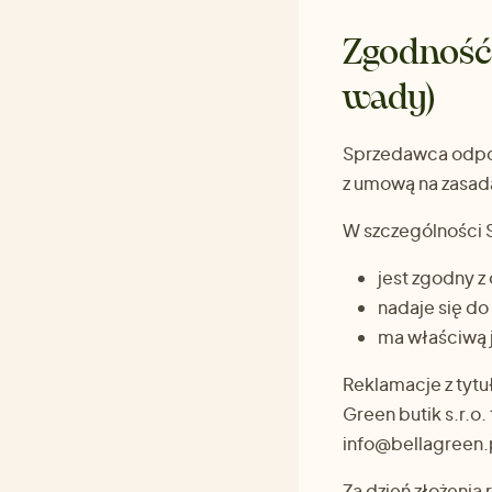
Zgodność
wady)
Sprzedawca odpo
z umową na zasad
W szczególności 
jest zgodny z
nadaje się do
ma właściwą 
Reklamacje z tytu
Green butik s.r.o.
info@bellagreen.
Za dzień złożenia