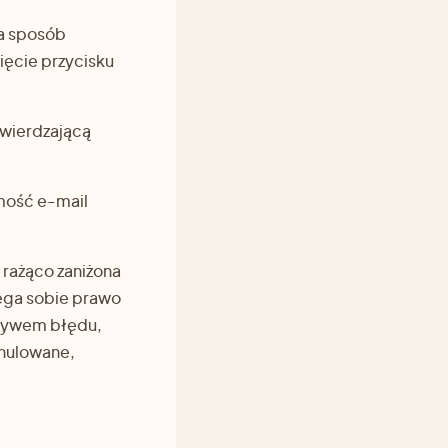
ra sposób
ięcie przycisku
twierdzającą
mość e-mail
rażąco zaniżona
ega sobie prawo
pływem błędu,
anulowane,