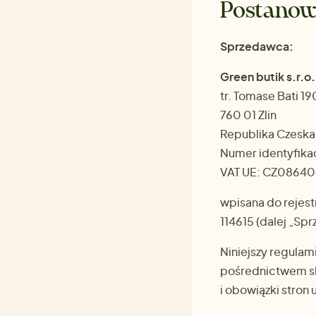
Postanow
Sprzedawca:
Green butik s.r.o.
tr. Tomase Bati 19
760 01 Zlin
Republika Czeska
Numer identyfik
VAT UE: CZ08640
wpisana do rejes
114615 (dalej „Sp
Niniejszy regulam
pośrednictwem s
i obowiązki stro