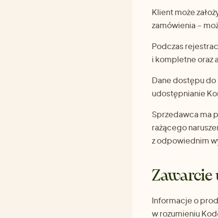
Klient może założ
zamówienia – możl
Podczas rejestrac
i kompletne oraz a
Dane dostępu do K
udostępnianie Ko
Sprzedawca ma pr
rażącego naruszen
z odpowiednim w
Zawarcie
Informacje o pro
w rozumieniu Kod