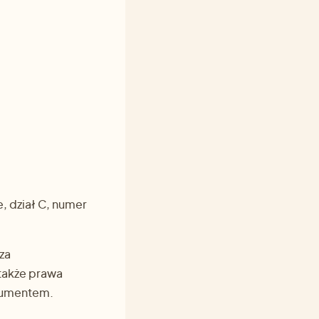
 dział C, numer
za
 także prawa
sumentem.