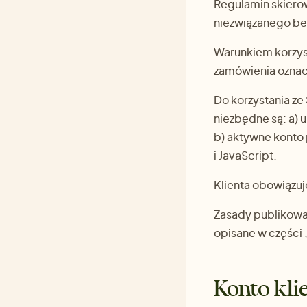
Regulamin skiero
niezwiązanego be
Warunkiem korzyst
zamówienia oznac
Do korzystania ze
niezbędne są: a) 
b) aktywne konto 
i JavaScript.
Klienta obowiązuj
Zasady publikowan
opisane w części 
Konto kli