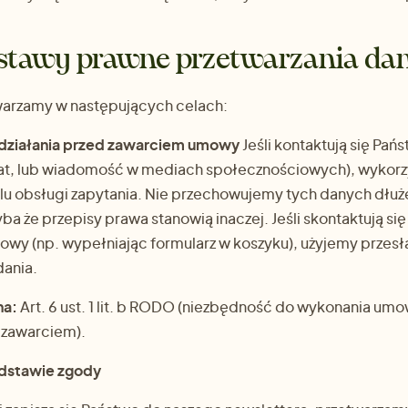
dstawy prawne przetwarzania da
arzamy w następujących celach:
działania przed zawarciem umowy
Jeśli kontaktują się Pań
at, lub wiadomość w mediach społecznościowych), wykor
u obsługi zapytania. Nie przechowujemy tych danych dłużej,
a że przepisy prawa stanowią inaczej. Jeśli skontaktują się
wy (np. wypełniając formularz w koszyku), użyjemy przesł
dania.
na:
Art. 6 ust. 1 lit. b RODO (niezbędność do wykonania umo
j zawarciem).
odstawie zgody