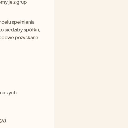
my je z grup
celu spełnienia
 siedziby spółki),
osobowe pozyskane
.
niczych:
cy
)