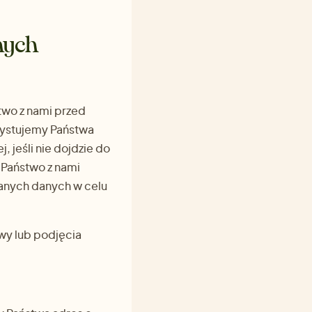
nych
stwo z nami przed
zystujemy Państwa
 jeśli nie dojdzie do
 Państwo z nami
anych danych w celu
wy lub podjęcia