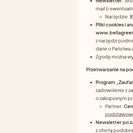
Newsletter:
Jeśl
mail (i ewentual
Narzędzie:
E
Pliki cookies i an
www.bellagreen.
z narzędzi podm
dane o Państwa a
Zgodę można w
Przetwarzanie na po
Program „Zaufan
zadowolenie z z
o zakupionym pr
Partner:
Cene
podstawowe
Newsletter po za
z ofertą podobn