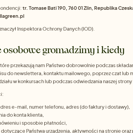
ondencji:
tr. Tomase Bati 190, 760 01 Zlin, Republika Czesk
lagreen.pl
yznaczył Inspektora Ochrony Danych (IOD).
e osobowe gromadzimy i kiedy
óre przekazują nam Państwo dobrowolnie podczas składan
apisu do newslettera, kontaktu mailowego, poprzez czat lub
ziału w konkursach lub podczas odwiedzania naszej strony 
i:
adres e-mail, numer telefonu, adres (do faktury i dostawy),
a do konta klienta,
ówieniu i sposobie płatności,
dotyczące Państwa urządzenia, aktywności na stronie oraz p