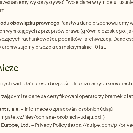
rzestaniemy wykorzystywać Twoje dane w tym celu i usunie
am.
wodu obowiązku prawnego
Państwa dane przechowujemy w 
 wynikających z przepisów prawa (głównie czeskiego, jako
yczących rachunkowości, podatków i archiwizacji. Dane 
 archiwizujemy przez okres maksymalnie 10 lat.
nicze
nych kart płatniczych bezpośrednio na naszych serwerach
zającymi te dane są certyfikowani operatorzy bramek płat
ts, a.s.
– Informace o zpracování osobních údajů
mgate.cz/files/ochrana-osobnich-udaju.pdf
)
 Europe, Ltd.
– Privacy Policy (
https://stripe.com/pl/priva