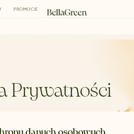
Y
PROMOCJE
h
Bony podarunkowe
ka Prywatności
chrony danych osobowych