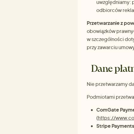
uwzględniamy: p
odbiorców rekl
Przetwarzanie z po
obowiązków prawnych
w szczególności dot
przy zawarciu umowy
Dane płat
Nie przetwarzamy da
Podmiotami przetwar
ComGate Paymen
(
https://www.co
Stripe Payments