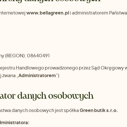
internetowej
www.bellagreen.pl
i administratorem Państwa
jny (REGON): 08640491
ejestru Handlowego prowadzonego przez Sąd Okręgowy w 
j zwana „
Administratorem
”)
ator danych osobowych
ństwa danych osobowych jest spółka
Green butik s.r.o.
ministratora: