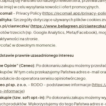
i zapiszą się Państwo do naszego newslettera, przetwarzam
nie imię) w celu wysyłania nowości i ofert promocyjnych.
comail
– Privacy Policy (
https://ecomail.app/privacy-poli
alityka:
Szczegóły dotyczące używanych plików cookies znaj
pl/ciasteczka/ (
https://www.bellagreen.pl/ciasteczka
iotów trzecich (np. Google Analytics, Meta/Facebook), mo
ktywności na stronie.
ycofać w dowolnym momencie.
dstawie prawnie uzasadnionego interesu
e Opinie” (Ceneo):
Po dokonaniu zakupu możemy przesłać
akupów. W tym celu przekazujemy Państwa adres e-mail ora
odukcie do operatora serwisu opiniotwórczego.
o.pl sp. z o.o.
– RODO – podstawowe informacje (
https:/
-informacje
)
kupie (tzw. soft opt-in):
Po dokonaniu zakupu możemy wy
ych produktów. Wykorzystujemy do tego Państwa adres e-