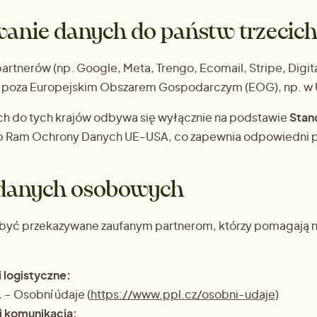
anie danych do państw trzecic
partnerów (np. Google, Meta, Trengo, Ecomail, Stripe, Dig
y poza Europejskim Obszarem Gospodarczym (EOG), np. w
h do tych krajów odbywa się wyłącznie na podstawie
Stan
b Ram Ochrony Danych UE-USA, co zapewnia odpowiedni 
 danych osobowych
być przekazywane zaufanym partnerom, którzy pomagają 
i logistyczne:
.
– Osobní údaje (
https://www.ppl.cz/osobni-udaje
)
i komunikacja: