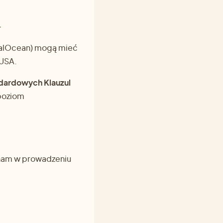
h
italOcean) mogą mieć
 USA.
dardowych Klauzul
poziom
nam w prowadzeniu