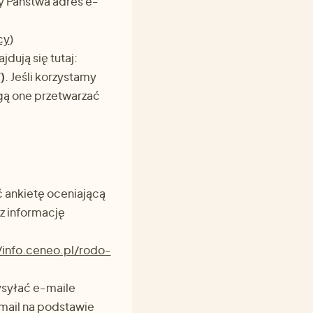
y Państwa adres e-
cy
)
dują się tutaj:
/
)
. Jeśli korzystamy
gą one przetwarzać
 ankietę oceniającą
z informację
/info.ceneo.pl/rodo-
syłać e-maile
mail na podstawie