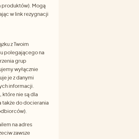
h produktów). Mogą
jąc w link rezygnacji
ązku z Twoim
u polegającego na
rzenia grup
zujemy wyłącznie
je je z danymi
ch informacji.
które nie są dla
a także do docierania
odbiorców).
ilem na adres
zeciw zawsze