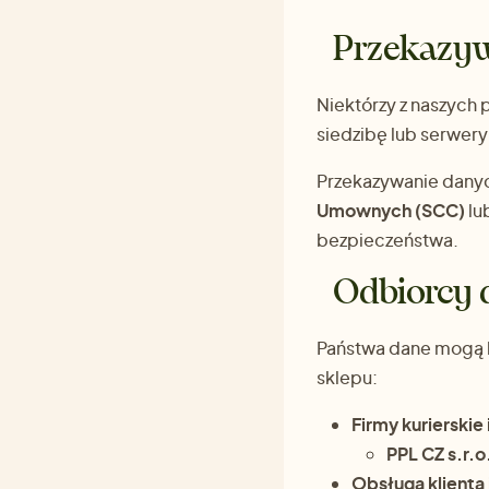
Przekazyw
Niektórzy z naszych 
siedzibę lub serwer
Przekazywanie danyc
Umownych (SCC)
lu
bezpieczeństwa.
Odbiorcy
Państwa dane mogą 
sklepu:
Firmy kurierskie 
PPL CZ s.r.o
Obsługa klienta 