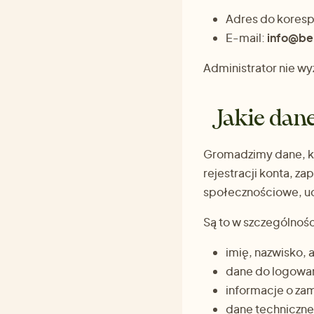
Adres do koresp
E-mail:
info@bel
Administrator nie w
Jakie dan
Gromadzimy dane, kt
rejestracji konta, z
społecznościowe, ud
Są to w szczególnośc
imię, nazwisko, 
dane do logowani
informacje o zam
dane techniczne 