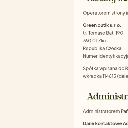
Operatorem strony 
Green butik s.r.o.
tr. Tomase Bati 190
760 01 Zlin
Republika Czeska
Numer identyfikacy
Spółka wpisana do R
wkładka 114615 (dale
Administr
Administratorem Pa
Dane kontaktowe Ad