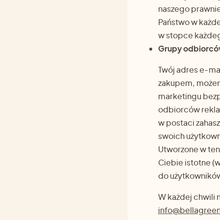
naszego prawnie
Państwo w każdej
w stopce każdeg
Grupy odbiorcó
Twój adres e-mai
zakupem, możem
marketingu bezpo
odbiorców rekla
w postaci zahasz
swoich użytkowni
Utworzone w ten 
Ciebie istotne (
do użytkowników
W każdej chwili
info@bellagreen