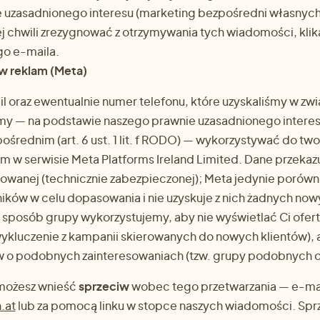
 uzasadnionego interesu (marketing bezpośredni własnyc
 chwili zrezygnować z otrzymywania tych wiadomości, klika
o e-maila.
w reklam (Meta)
l oraz ewentualnie numer telefonu, które uzyskaliśmy w zwi
y — na podstawie naszego prawnie uzasadnionego interes
średnim (art. 6 ust. 1 lit. f RODO) — wykorzystywać do two
m w serwisie Meta Platforms Ireland Limited. Dane przeka
owanej (technicznie zabezpieczonej); Meta jedynie porównu
ków w celu dopasowania i nie uzyskuje z nich żadnych nowy
sposób grupy wykorzystujemy, aby nie wyświetlać Ci ofert, 
wykluczenie z kampanii skierowanych do nowych klientów), 
 o podobnych zainteresowaniach (tzw. grupy podobnych 
 możesz wnieść
sprzeciw
wobec tego przetwarzania — e-ma
.at
lub za pomocą linku w stopce naszych wiadomości. Spr