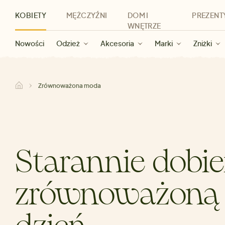
KOBIETY
MĘŻCZYŹNI
DOM I
PREZENT
WNĘTRZE
Nowości
Nowości
Dla kobiet
Wyprzedaż dla kobiet
Odzież
Odzież
Dla mężczyzn
Akcesoria
Marki
Wyprzedaż dla mężczyzn
Dla dzieci
Zniżki
Marki
Dla wszystkic
Zniżki
Kategorie
Marki
Zniżki
Zrównoważona moda
Starannie dobi
zrównoważoną 