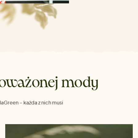
noważonej mody
aGreen – każda z nich musi