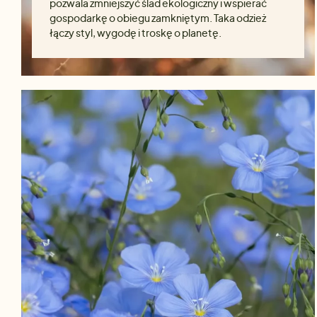
pozwala zmniejszyć ślad ekologiczny i wspierać
gospodarkę o obiegu zamkniętym. Taka odzież
łączy styl, wygodę i troskę o planetę.