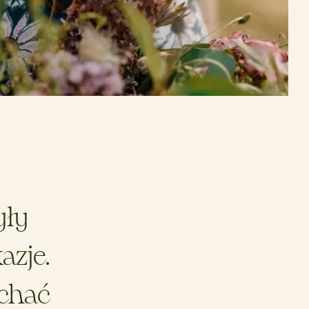
yły
azje.
ochać