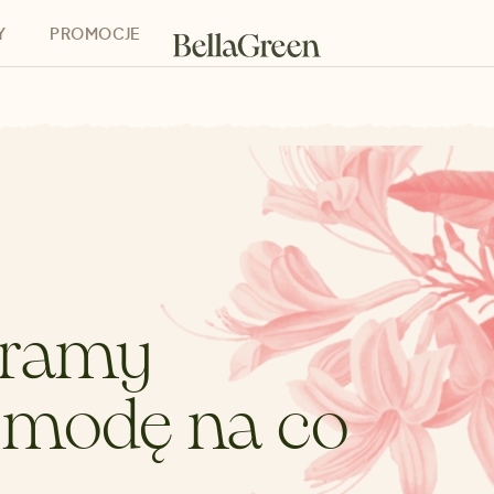
Y
PROMOCJE
h
Bony podarunkowe
eramy
modę na co