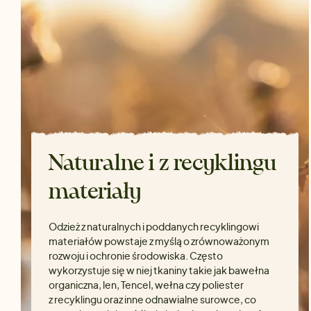
Naturalne i z recyklingu
materiały
Odzież z naturalnych i poddanych recyklingowi
materiałów powstaje z myślą o zrównoważonym
rozwoju i ochronie środowiska. Często
wykorzystuje się w niej tkaniny takie jak bawełna
organiczna, len, Tencel, wełna czy poliester
z recyklingu oraz inne odnawialne surowce, co