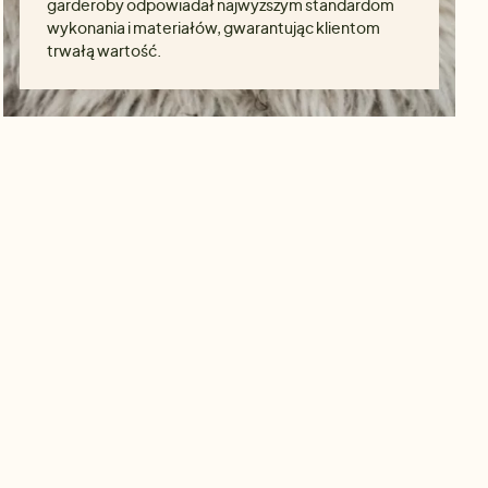
garderoby odpowiadał najwyższym standardom
wykonania i materiałów, gwarantując klientom
trwałą wartość.