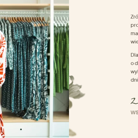
Zró
pro
ma
wie
Dl
o d
wy
dni
WS