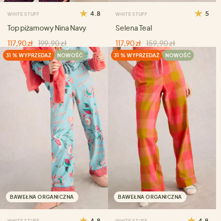
4.8
5
WHITE STUFF
WHITE STUFF
Top piżamowy Nina Navy
Selena Teal
117,90 zł
199,90 zł
117,90 zł
159,90 zł
31 % WYPRZEDAŻ
NOWOŚĆ
31 % WYPRZEDAŻ
NOWOŚĆ
BAWEŁNA ORGANICZNA
BAWEŁNA ORGANICZNA
4.8
4.8
WHITE STUFF
WHITE STUFF