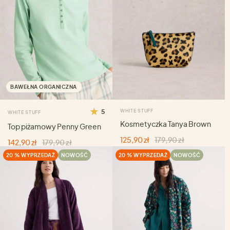
BAWEŁNA ORGANICZNA
5
WHITE STUFF
WHITE STUFF
Kosmetyczka Tanya Brown
Top piżamowy Penny Green
125,90 zł
179,90 zł
142,90 zł
179,90 zł
20 % WYPRZEDAŻ
NOWOŚĆ
20 % WYPRZEDAŻ
NOWOŚĆ