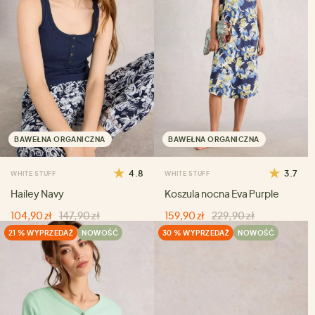
BAWEŁNA ORGANICZNA
BAWEŁNA ORGANICZNA
4.8
3.7
WHITE STUFF
WHITE STUFF
Hailey Navy
Koszula nocna Eva Purple
104,90 zł
147,90 zł
159,90 zł
229,90 zł
21 % WYPRZEDAŻ
NOWOŚĆ
30 % WYPRZEDAŻ
NOWOŚĆ