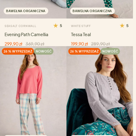
BAWEŁNA ORGANICZNA
BAWEŁNA ORGANICZNA
5
5
SEASALT CORNWALL
WHITE STUFF
Evening Path Camellia
Tessa Teal
299,90 zł
369,90 zł
199,90 zł
289,90 zł
26 % WYPRZEDAŻ
NOWOŚĆ
26 % WYPRZEDAŻ
NOWOŚĆ