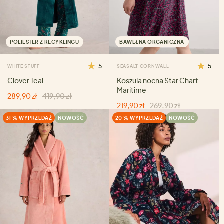
POLIESTER Z RECYKLINGU
BAWEŁNA ORGANICZNA
5
5
WHITE STUFF
SEASALT CORNWALL
Clover Teal
Koszula nocna Star Chart
Maritime
289,90 zł
419,90 zł
219,90 zł
269,90 zł
31 % WYPRZEDAŻ
NOWOŚĆ
20 % WYPRZEDAŻ
NOWOŚĆ