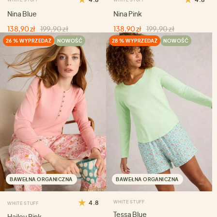
Nina Blue
Nina Pink
138,90 zł
199,90 zł
138,90 zł
199,90 zł
26 % WYPRZEDAŻ
NOWOŚĆ
28 % WYPRZEDAŻ
NOWOŚĆ
BAWEŁNA ORGANICZNA
BAWEŁNA ORGANICZNA
4.8
WHITE STUFF
WHITE STUFF
Tessa Blue
Hailey Pink