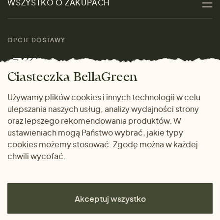
WSZYSTKO O ZAKUPACH
Materiały
Kobiety
Przewodnik po
Skontaktuj się z nami
rozmiarach
OPCJE DOSTAWY
Mężczyźni
Marki
Zwrot towaru
Dom i wnętrze
Ciasteczka BellaGreen
Życzliwy magazyn
Wysyłka i płatność
Prezenty
Używamy plików cookies i innych technologii w celu
METODY PŁATNOŚCI
ulepszania naszych usług, analizy wydajności strony
Dlaczego warto kupować
oraz lepszego rekomendowania produktów. W
u nas
ustawieniach mogą Państwo wybrać, jakie typy
cookies możemy stosować. Zgodę można w każdej
chwili wycofać.
Akceptuj wszystko