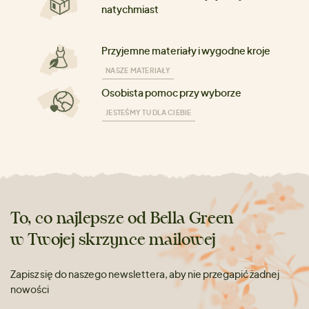
natychmiast
Przyjemne materiały i wygodne kroje
NASZE MATERIAŁY
Osobista pomoc przy wyborze
JESTEŚMY TU DLA CIEBIE
To, co najlepsze od Bella Green
w Twojej skrzynce mailowej
Zapisz się do naszego newslettera, aby nie przegapić żadnej
nowości