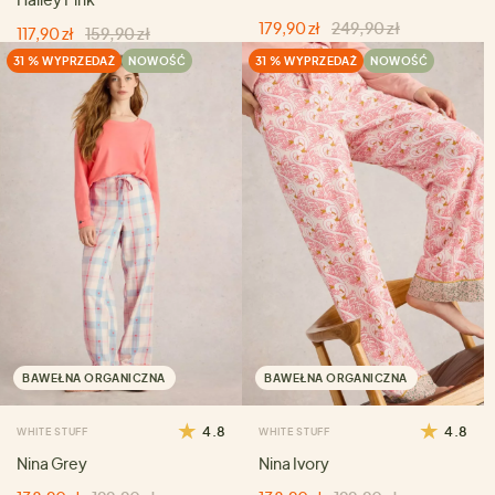
179,90 zł
249,90 zł
117,90 zł
159,90 zł
31 % WYPRZEDAŻ
NOWOŚĆ
31 % WYPRZEDAŻ
NOWOŚĆ
BAWEŁNA ORGANICZNA
BAWEŁNA ORGANICZNA
4.8
4.8
WHITE STUFF
WHITE STUFF
Nina Grey
Nina Ivory