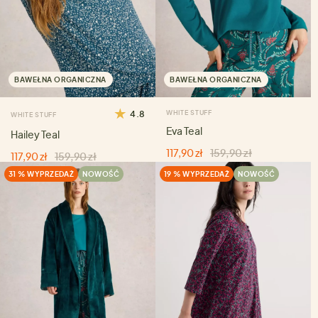
BAWEŁNA ORGANICZNA
BAWEŁNA ORGANICZNA
4.8
WHITE STUFF
WHITE STUFF
Eva Teal
Hailey Teal
117,90 zł
159,90 zł
117,90 zł
159,90 zł
31 % WYPRZEDAŻ
NOWOŚĆ
19 % WYPRZEDAŻ
NOWOŚĆ