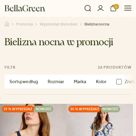
0
Promocje
Wyprzedaż dla kobiet
Bielizna nocna
Bielizna nocna w promocji
FILTR
26 PRODUKTÓW
Sortuj według
Rozmiar
Marka
Kolor
Zniżk
29 % WYPRZEDAŻ
NOWOŚĆ
30 % WYPRZEDAŻ
NOWOŚĆ