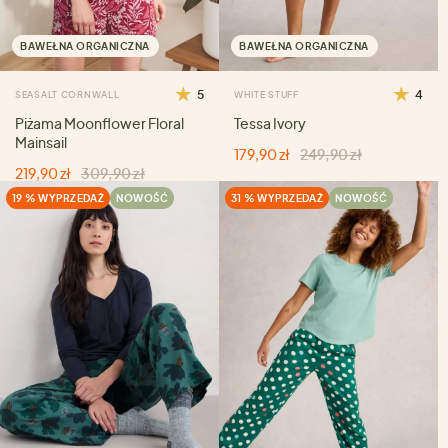
BAWEŁNA ORGANICZNA
BAWEŁNA ORGANICZNA
5
4
SEASALT CORNWALL
WHITE STUFF
Piżama Moonflower Floral
Tessa Ivory
Mainsail
179,90 zł
249,90 zł
219,90 zł
309,90 zł
19 % WYPRZEDAŻ
NOWOŚĆ
31 % WYPRZEDAŻ
NOWOŚĆ