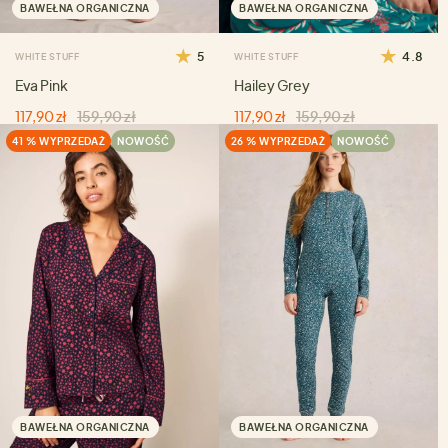
BAWEŁNA ORGANICZNA
BAWEŁNA ORGANICZNA
5
4.8
WHITE STUFF
WHITE STUFF
Eva Pink
Hailey Grey
117,90 zł
159,90 zł
117,90 zł
159,90 zł
41 % WYPRZEDAŻ
NOWOŚĆ
26 % WYPRZEDAŻ
NOWOŚĆ
BAWEŁNA ORGANICZNA
BAWEŁNA ORGANICZNA