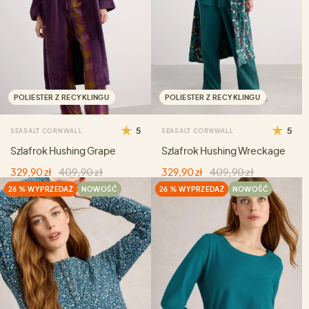
POLIESTER Z RECYKLINGU
POLIESTER Z RECYKLINGU
5
5
SEASALT CORNWALL
SEASALT CORNWALL
Szlafrok Hushing Grape
Szlafrok Hushing Wreckage
329,90 zł
409,90 zł
329,90 zł
409,90 zł
26 % WYPRZEDAŻ
NOWOŚĆ
26 % WYPRZEDAŻ
NOWOŚĆ