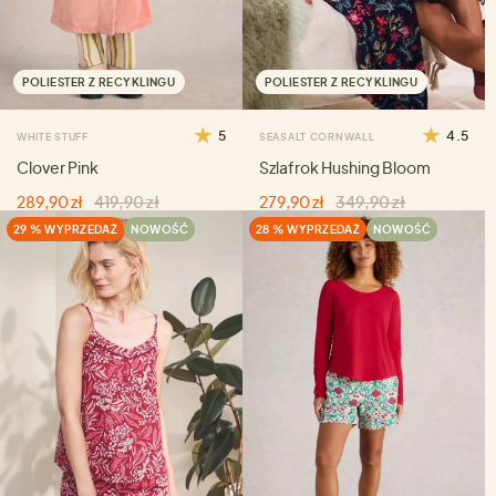
POLIESTER Z RECYKLINGU
POLIESTER Z RECYKLINGU
5
4.5
WHITE STUFF
SEASALT CORNWALL
Clover Pink
Szlafrok Hushing Bloom
289,90 zł
419,90 zł
279,90 zł
349,90 zł
29 % WYPRZEDAŻ
NOWOŚĆ
28 % WYPRZEDAŻ
NOWOŚĆ