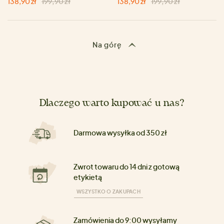
138,90 zł
199,90 zł
138,90 zł
199,90 zł
Na górę
Dlaczego warto kupować u nas?
Darmowa wysyłka od 350 zł
Zwrot towaru do 14 dni z gotową
etykietą
WSZYSTKO O ZAKUPACH
Zamówienia do 9:00 wysyłamy