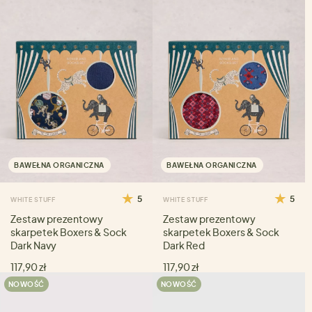
BAWEŁNA ORGANICZNA
BAWEŁNA ORGANICZNA
5
5
WHITE STUFF
WHITE STUFF
Zestaw prezentowy
Zestaw prezentowy
skarpetek Boxers & Sock
skarpetek Boxers & Sock
Dark Navy
Dark Red
117,90 zł
117,90 zł
NOWOŚĆ
NOWOŚĆ