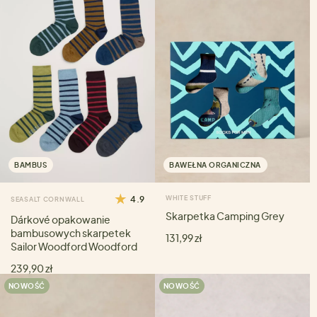
BAMBUS
BAWEŁNA ORGANICZNA
4.9
WHITE STUFF
SEASALT CORNWALL
Skarpetka Camping Grey
Dárkové opakowanie
bambusowych skarpetek
131,99 zł
Sailor Woodford Woodford
239,90 zł
NOWOŚĆ
NOWOŚĆ