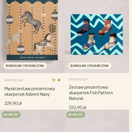
BAWEŁNA ORGANICZNA
BAWEŁNA ORGANICZNA
4
WHITE STUFF
WHITE STUFF
Zestaw prezentowy
Męski zestaw prezentowy
skarpetek Fish Pattern
skarpetek Advent Navy
Natural
229,90 zł
130,90 zł
NOWOŚĆ
NOWOŚĆ