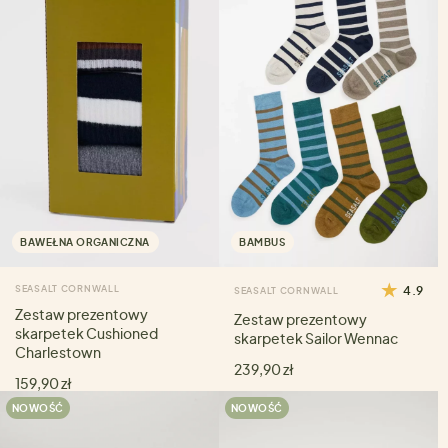
BAWEŁNA ORGANICZNA
BAMBUS
SEASALT CORNWALL
4.9
SEASALT CORNWALL
Zestaw prezentowy
Zestaw prezentowy
skarpetek Cushioned
skarpetek Sailor Wennac
Charlestown
239,90 zł
159,90 zł
NOWOŚĆ
NOWOŚĆ