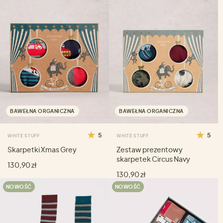
BAWEŁNA ORGANICZNA
BAWEŁNA ORGANICZNA
5
5
WHITE STUFF
WHITE STUFF
Skarpetki Xmas Grey
Zestaw prezentowy
skarpetek Circus Navy
130,90 zł
130,90 zł
NOWOŚĆ
NOWOŚĆ