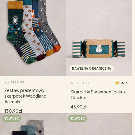
BAWEŁNA ORGANICZNA
WHITE STUFF
4.3
WHITE STUFF
Zestaw prezentowy
Skarpetki Snowmen Teal in a
skarpetek Woodland
Cracker
Animals
45,90 zł
130,90 zł
NOWOŚĆ
NOWOŚĆ