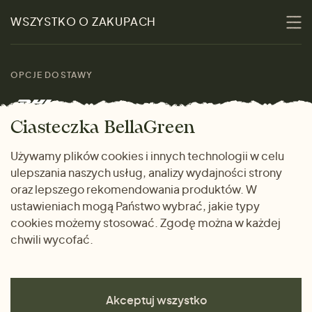
Zrównoważoność
Promocje
WSZYSTKO O ZAKUPACH
Materiały
Kobiety
Przewodnik po
Skontaktuj się z nami
rozmiarach
OPCJE DOSTAWY
Mężczyźni
Marki
Zwrot towaru
Dom i wnętrze
Ciasteczka BellaGreen
Życzliwy magazyn
Wysyłka i płatność
Prezenty
Używamy plików cookies i innych technologii w celu
METODY PŁATNOŚCI
ulepszania naszych usług, analizy wydajności strony
Dlaczego warto kupować
oraz lepszego rekomendowania produktów. W
u nas
ustawieniach mogą Państwo wybrać, jakie typy
cookies możemy stosować. Zgodę można w każdej
chwili wycofać.
Akceptuj wszystko