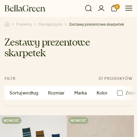
0
Prezenty
Dla mężczyzn
Zestawy prezentowe skarpetek
Zestawy prezentowe
skarpetek
FILTR
37 PRODUKTÓW
Sortuj według
Rozmiar
Marka
Kolor
Zniżk
NOWOŚĆ
NOWOŚĆ