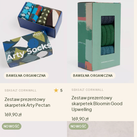
BAWEŁNA ORGANICZNA
BAWEŁNA ORGANICZNA
5
SEASALT CORNWALL
SEASALT CORNWALL
Zestaw prezentowy
Zestaw prezentowy
skarpetek Bloomin Good
skarpetek Arty Pectan
Upwelling
169,90 zł
169,90 zł
NOWOŚĆ
NOWOŚĆ