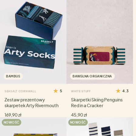
BAMBUS
BAWEŁNA ORGANICZNA
5
4.3
SEASALT CORNWALL
WHITE STUFF
Zestaw prezentowy
Skarpetki Skiing Penguins
skarpetek Arty Rivermouth
Red in a Cracker
169,90 zł
45,90 zł
NOWOŚĆ
NOWOŚĆ