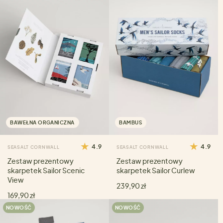
BAWEŁNA ORGANICZNA
BAMBUS
4.9
4.9
SEASALT CORNWALL
SEASALT CORNWALL
Zestaw prezentowy
Zestaw prezentowy
skarpetek Sailor Scenic
skarpetek Sailor Curlew
View
239,90 zł
169,90 zł
NOWOŚĆ
NOWOŚĆ