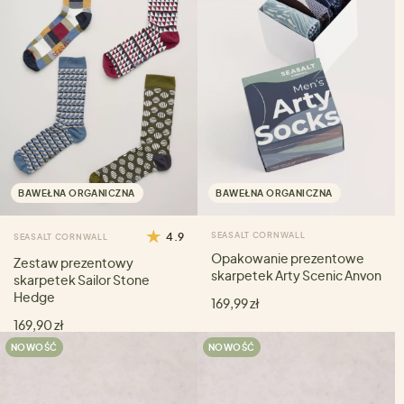
BAWEŁNA ORGANICZNA
BAWEŁNA ORGANICZNA
4.9
SEASALT CORNWALL
SEASALT CORNWALL
Opakowanie prezentowe
Zestaw prezentowy
skarpetek Arty Scenic Anvon
skarpetek Sailor Stone
Hedge
169,99 zł
169,90 zł
NOWOŚĆ
NOWOŚĆ