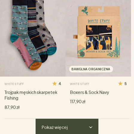
BAWEŁNA ORGANICZNA
4
5
WHITE STUFF
WHITE STUFF
Trojpak męskich skarpetek
Boxers & Sock Navy
Fishing
117,90 zł
87,90 zł
Pokaż więcej