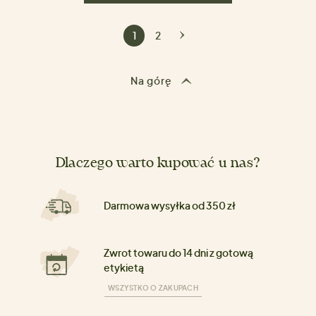
1
2
Na górę
Dlaczego warto kupować u nas?
Darmowa wysyłka od 350 zł
Zwrot towaru do 14 dni z gotową
etykietą
WSZYSTKO O ZAKUPACH