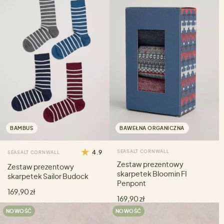
BAMBUS
BAWEŁNA ORGANICZNA
4.9
SEASALT CORNWALL
SEASALT CORNWALL
Zestaw prezentowy
Zestaw prezentowy
skarpetek Bloomin FI
skarpetek Sailor Budock
Penpont
169,90 zł
169,90 zł
NOWOŚĆ
NOWOŚĆ