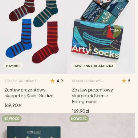
BAMBUS
BAWEŁNA ORGANICZNA
4.9
5
SEASALT CORNWALL
SEASALT CORNWALL
Zestaw prezentowy
Zestaw prezentowy
skarpetek Sailor Guldize
skarpetek Scenic
Foreground
169,90 zł
169,90 zł
NOWOŚĆ
NOWOŚĆ