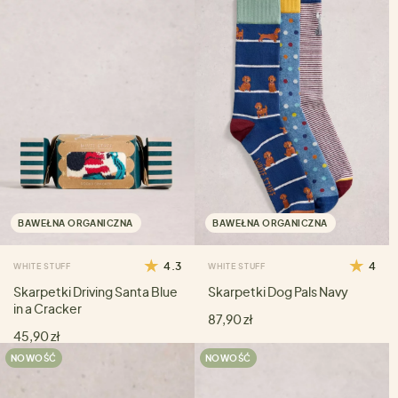
BAWEŁNA ORGANICZNA
BAWEŁNA ORGANICZNA
4.3
4
WHITE STUFF
WHITE STUFF
Skarpetki Driving Santa Blue
Skarpetki Dog Pals Navy
in a Cracker
87,90 zł
45,90 zł
NOWOŚĆ
NOWOŚĆ