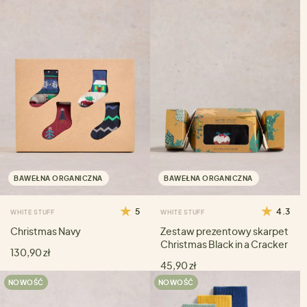
BAWEŁNA ORGANICZNA
BAWEŁNA ORGANICZNA
5
4.3
WHITE STUFF
WHITE STUFF
Christmas Navy
Zestaw prezentowy skarpet
Christmas Black in a Cracker
130,90 zł
45,90 zł
NOWOŚĆ
NOWOŚĆ