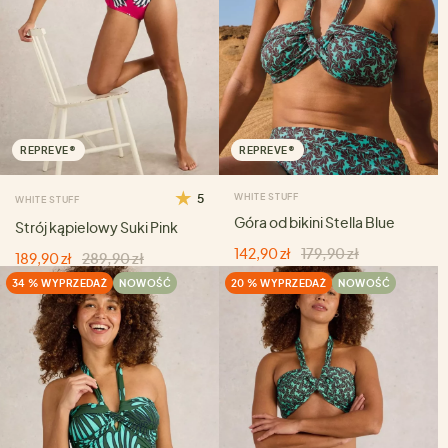
REPREVE®
REPREVE®
5
WHITE STUFF
WHITE STUFF
Góra od bikini Stella Blue
Strój kąpielowy Suki Pink
142,90 zł
179,90 zł
189,90 zł
289,90 zł
34 % WYPRZEDAŻ
NOWOŚĆ
20 % WYPRZEDAŻ
NOWOŚĆ