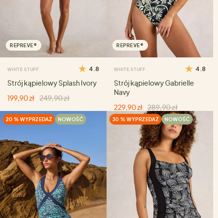
REPREVE®
REPREVE®
4.8
4.8
WHITE STUFF
WHITE STUFF
Strój kąpielowy Splash Ivory
Strój kąpielowy Gabrielle
Navy
199,90 zł
249,90 zł
229,90 zł
289,90 zł
20 % WYPRZEDAŻ
NOWOŚĆ
30 % WYPRZEDAŻ
NOWOŚĆ