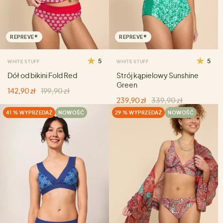
REPREVE®
REPREVE®
5
5
WHITE STUFF
WHITE STUFF
Dół od bikini Fold Red
Strój kąpielowy Sunshine
Green
142,90 zł
199,90 zł
239,90 zł
339,90 zł
41 % WYPRZEDAŻ
NOWOŚĆ
29 % WYPRZEDAŻ
NOWOŚĆ