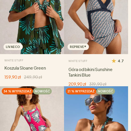
LIVAECO
REPREVE®
WHITE STUFF
4.7
WHITE STUFF
Koszula Sloane Green
Góra od bikini Sunshine
Tankini Blue
159,90 zł
249,90 zł
209,90 zł
319,90 zł
34 % WYPRZEDAŻ
NOWOŚĆ
21 % WYPRZEDAŻ
NOWOŚĆ