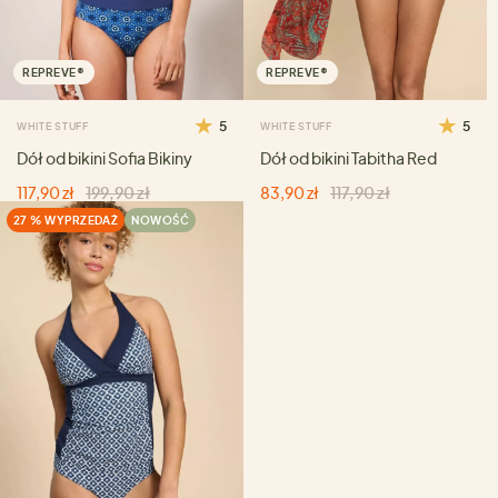
REPREVE®
REPREVE®
5
5
WHITE STUFF
WHITE STUFF
Dół od bikini Sofia Bikiny
Dół od bikini Tabitha Red
117,90 zł
199,90 zł
83,90 zł
117,90 zł
27 % WYPRZEDAŻ
NOWOŚĆ