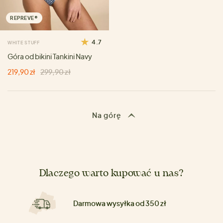
REPREVE®
4.7
WHITE STUFF
Góra od bikini Tankini Navy
219,90 zł
299,90 zł
Na górę
Dlaczego warto kupować u nas?
Darmowa wysyłka od 350 zł