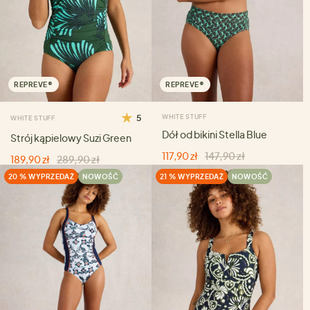
REPREVE®
REPREVE®
5
WHITE STUFF
WHITE STUFF
Dół od bikini Stella Blue
Strój kąpielowy Suzi Green
117,90 zł
147,90 zł
189,90 zł
289,90 zł
20 % WYPRZEDAŻ
NOWOŚĆ
21 % WYPRZEDAŻ
NOWOŚĆ