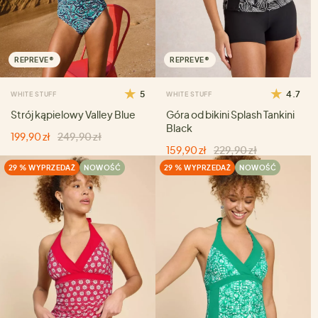
REPREVE®
REPREVE®
5
4.7
WHITE STUFF
WHITE STUFF
Strój kąpielowy Valley Blue
Góra od bikini Splash Tankini
Black
199,90 zł
249,90 zł
159,90 zł
229,90 zł
29 % WYPRZEDAŻ
NOWOŚĆ
29 % WYPRZEDAŻ
NOWOŚĆ