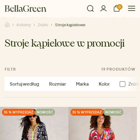
0
Kobiety
Zniżki
Stroje kąpielowe
Stroje kąpielowe w promocji
FILTR
19 PRODUKTÓW
Sortuj według
Rozmiar
Marka
Kolor
Zniżk
35 % WYPRZEDAŻ
NOWOŚĆ
35 % WYPRZEDAŻ
NOWOŚĆ