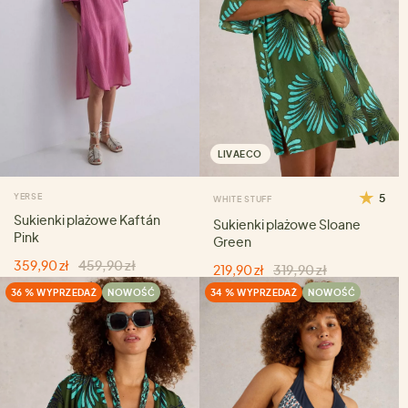
LIVAECO
YERSE
5
WHITE STUFF
Sukienki plażowe Kaftán
Sukienki plażowe Sloane
Pink
Green
359,90 zł
459,90 zł
219,90 zł
319,90 zł
36 % WYPRZEDAŻ
NOWOŚĆ
34 % WYPRZEDAŻ
NOWOŚĆ