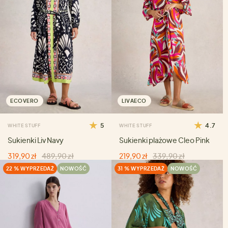
ECOVERO
LIVAECO
5
4.7
WHITE STUFF
WHITE STUFF
Sukienki Liv Navy
Sukienki plażowe Cleo Pink
319,90 zł
489,90 zł
219,90 zł
339,90 zł
22 % WYPRZEDAŻ
NOWOŚĆ
31 % WYPRZEDAŻ
NOWOŚĆ