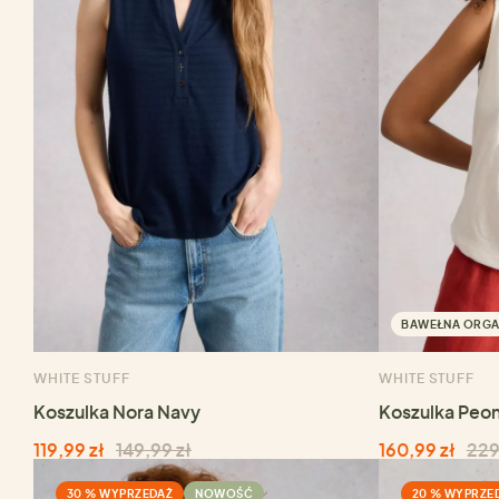
BAWEŁNA ORGA
WHITE STUFF
WHITE STUFF
Koszulka Nora Navy
Koszulka Peo
119,99 zł
149,99 zł
160,99 zł
229
30 % WYPRZEDAŻ
NOWOŚĆ
20 % WYPRZE