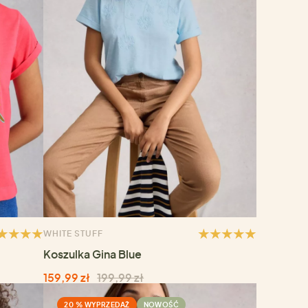
WHITE STUFF
Koszulka Gina Blue
159,99 zł
199,99 zł
20 % WYPRZEDAŻ
NOWOŚĆ