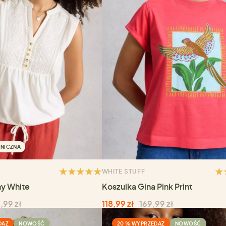
NICZNA
WHITE STUFF
ny White
Koszulka Gina Pink Print
,99 zł
118,99 zł
169,99 zł
DAŻ
NOWOŚĆ
20 % WYPRZEDAŻ
NOWOŚĆ