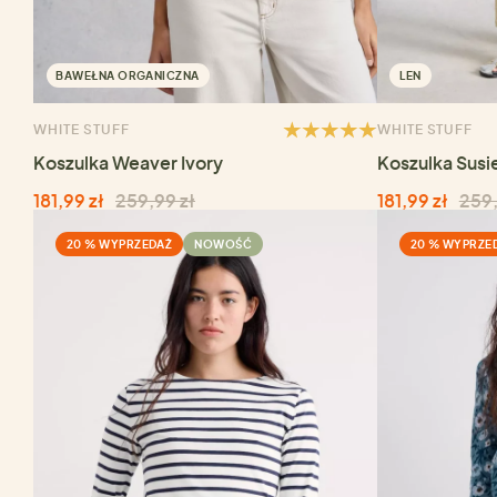
BAWEŁNA ORGANICZNA
LEN
WHITE STUFF
WHITE STUFF
Koszulka Weaver Ivory
Koszulka Susie
181,99 zł
259,99 zł
181,99 zł
259,
20 % WYPRZEDAŻ
NOWOŚĆ
20 % WYPRZE