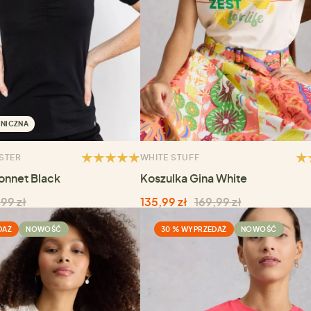
NICZNA
STER
WHITE STUFF
onnet Black
Koszulka Gina White
99 zł
135,99 zł
169,99 zł
DAŻ
NOWOŚĆ
30 % WYPRZEDAŻ
NOWOŚĆ