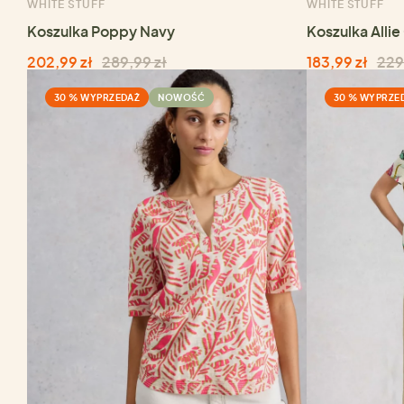
WHITE STUFF
WHITE STUFF
Koszulka Poppy Navy
Koszulka Alli
202,99 zł
289,99 zł
183,99 zł
229
30 % WYPRZEDAŻ
NOWOŚĆ
30 % WYPRZE