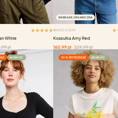
BAWEŁNA ORGANICZNA
WHITE STUFF
an White
Koszulka Amy Red
,99 zł
160,99 zł
229,99 zł
DAŻ
NOWOŚĆ
20 % WYPRZEDAŻ
NOWOŚĆ