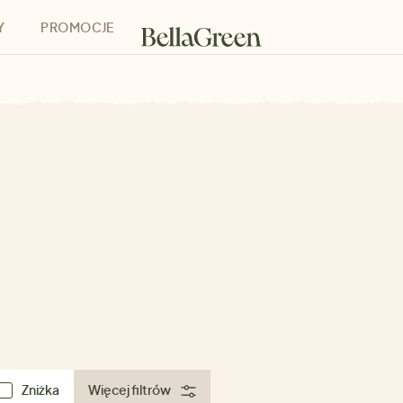
Y
PROMOCJE
h
Bony podarunkowe
Zniżka
Więcej filtrów