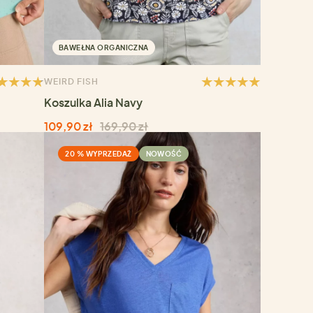
BAWEŁNA ORGANICZNA
WEIRD FISH
Koszulka Alia Navy
109,90 zł
169,90 zł
20 % WYPRZEDAŻ
NOWOŚĆ