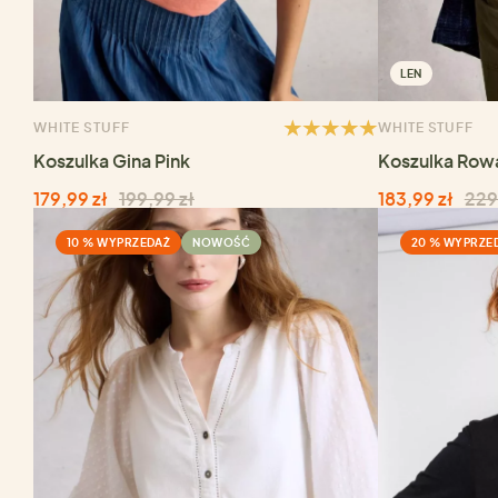
LEN
WHITE STUFF
WHITE STUFF
Koszulka Gina Pink
Koszulka Row
179,99 zł
199,99 zł
183,99 zł
229
10 % WYPRZEDAŻ
NOWOŚĆ
20 % WYPRZE