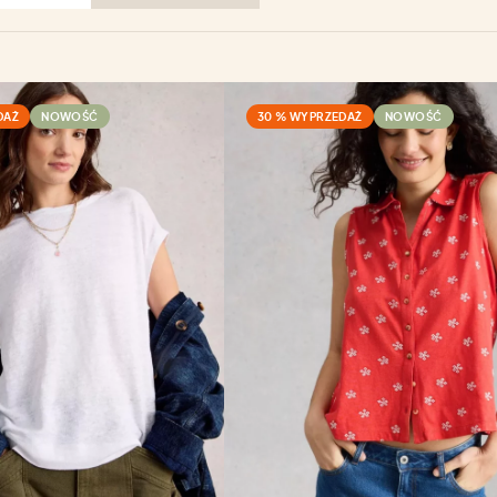
DAŻ
NOWOŚĆ
30 % WYPRZEDAŻ
NOWOŚĆ