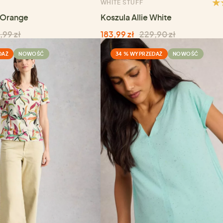
WHITE STUFF
e Orange
Koszula Allie White
,99 zł
183,99 zł
229,90 zł
DAŻ
NOWOŚĆ
34 % WYPRZEDAŻ
NOWOŚĆ