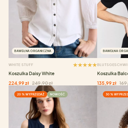
BAWEŁNA ORGANICZNA
BAWEŁNA ORGA
WHITE STUFF
BLUTSGESCHWI
Koszulka Daisy White
Koszulka Balc
224,99 zł
249,90 zł
135,99 zł
169,
20 % WYPRZEDAŻ
NOWOŚĆ
30 % WYPRZE