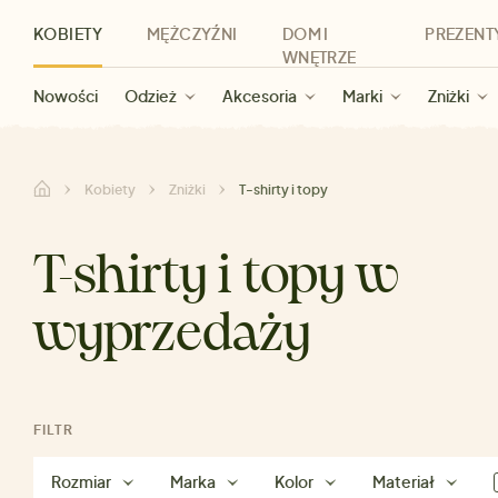
KOBIETY
MĘŻCZYŹNI
DOM I
PREZENT
WNĘTRZE
Nowości
Nowości
Dla kobiet
Wyprzedaż dla kobiet
Odzież
Odzież
Dla mężczyzn
Akcesoria
Marki
Wyprzedaż dla mężczyzn
Dla dzieci
Zniżki
Marki
Dla wszystkic
Zniżki
Kategorie
Marki
Zniżki
Kobiety
Zniżki
T-shirty i topy
T-shirty i topy w
wyprzedaży
FILTR
Rozmiar
Marka
Kolor
Materiał