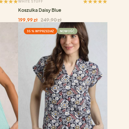
WHITE STUFF
Koszulka Daisy Blue
199,99 zł
249,90 zł
35 % WYPRZEDAŻ
NOWOŚĆ