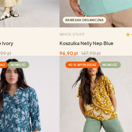
BAWEŁNA ORGANICZNA
WHITE STUFF
 Ivory
Koszulka Nelly Nep Blue
99 zł
96,90 zł
147,90 zł
DAŻ
NOWOŚĆ
40 % WYPRZEDAŻ
NOWOŚĆ