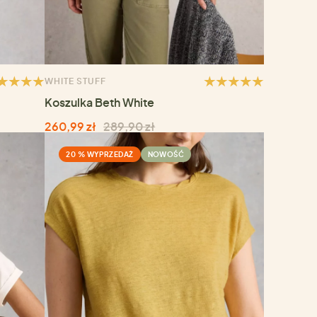
WHITE STUFF
Koszulka Beth White
260,99 zł
289,90 zł
20 % WYPRZEDAŻ
NOWOŚĆ