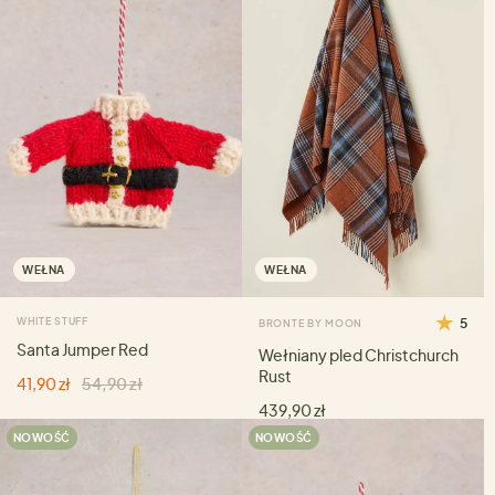
WEŁNA
WEŁNA
WHITE STUFF
5
BRONTE BY MOON
Santa Jumper Red
Wełniany pled Christchurch
Rust
41,90 zł
54,90 zł
439,90 zł
NOWOŚĆ
NOWOŚĆ