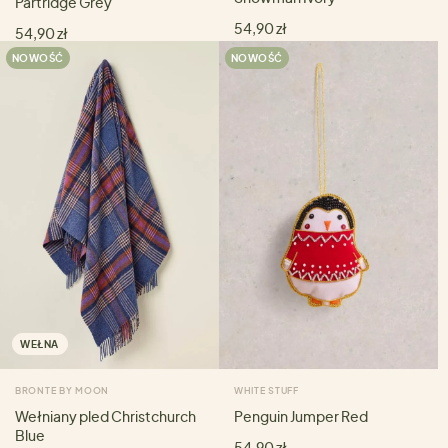
Partridge Grey
54,90 zł
54,90 zł
NOWOŚĆ
NOWOŚĆ
WEŁNA
BRONTE BY MOON
WHITE STUFF
Wełniany pled Christchurch
Penguin Jumper Red
Blue
54,90 zł