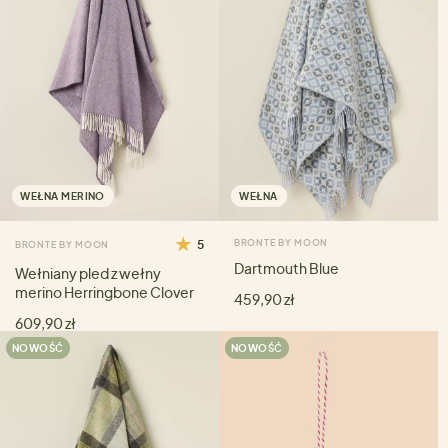
WEŁNA MERINO
WEŁNA
5
BRONTE BY MOON
BRONTE BY MOON
Dartmouth Blue
Wełniany pled z wełny
merino Herringbone Clover
459,90 zł
609,90 zł
NOWOŚĆ
NOWOŚĆ