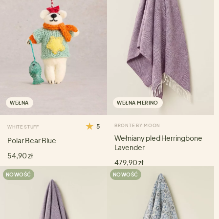
WEŁNA
WEŁNA MERINO
5
BRONTE BY MOON
WHITE STUFF
Wełniany pled Herringbone
Polar Bear Blue
Lavender
54,90 zł
479,90 zł
NOWOŚĆ
NOWOŚĆ