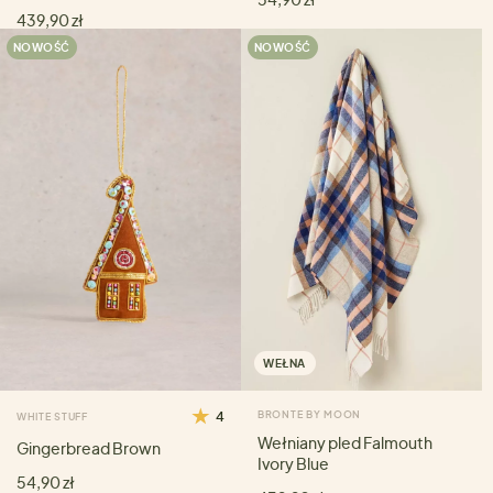
439,90 zł
NOWOŚĆ
NOWOŚĆ
WEŁNA
4
BRONTE BY MOON
WHITE STUFF
Wełniany pled Falmouth
Gingerbread Brown
Ivory Blue
54,90 zł