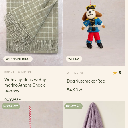
WEŁNA MERINO
WEŁNA
BRONTE BY MOON
5
WHITE STUFF
Wełniany pled z wełny
Dog Nutcracker Red
merino Athens Check
54,90 zł
beżowy
609,90 zł
NOWOŚĆ
NOWOŚĆ