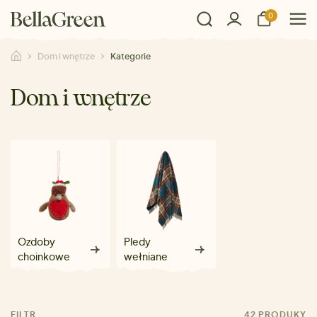
0
Dom i wnętrze
Kategorie
Dom i wnętrze
Ozdoby
Pledy
choinkowe
wełniane
FILTR
42 PRODUKY