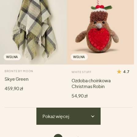
WEŁNA
WEŁNA
BRONTE BY MOON
4.7
WHITE STUFF
Skye Green
Ozdoba choinkowa
Christmas Robin
459,90 zł
54,90 zł
Pokaż więcej