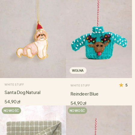
WEŁNA
WHITE STUFF
5
WHITE STUFF
Santa Dog Natural
Reindeer Blue
54,90 zł
54,90 zł
NOWOŚĆ
NOWOŚĆ