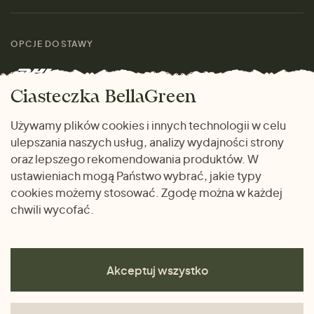
Materiały
Kobiety
Przewodnik po
Skontaktuj się z nami
rozmiarach
OPCJE DOSTAWY
Mężczyźni
Marki
Zwrot towaru
Dom i wnętrze
Ciasteczka BellaGreen
Życzliwy magazyn
Wysyłka i płatność
Prezenty
Używamy plików cookies i innych technologii w celu
METODY PŁATNOŚCI
ulepszania naszych usług, analizy wydajności strony
Dlaczego warto kupować
oraz lepszego rekomendowania produktów. W
u nas
ustawieniach mogą Państwo wybrać, jakie typy
cookies możemy stosować. Zgodę można w każdej
chwili wycofać.
Akceptuj wszystko