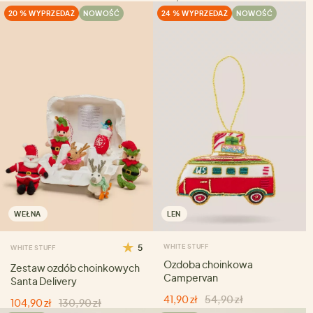
20 % WYPRZEDAŻ
NOWOŚĆ
24 % WYPRZEDAŻ
NOWOŚĆ
WEŁNA
LEN
5
WHITE STUFF
WHITE STUFF
Ozdoba choinkowa
Zestaw ozdób choinkowych
Campervan
Santa Delivery
41,90 zł
54,90 zł
104,90 zł
130,90 zł