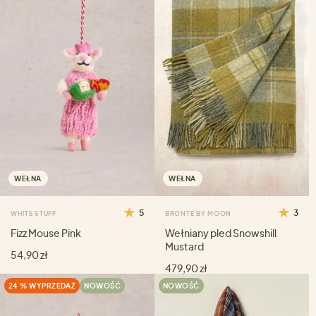
WEŁNA
WEŁNA
5
3
WHITE STUFF
BRONTE BY MOON
Fizz Mouse Pink
Wełniany pled Snowshill
Mustard
54,90 zł
479,90 zł
24 % WYPRZEDAŻ
NOWOŚĆ
NOWOŚĆ