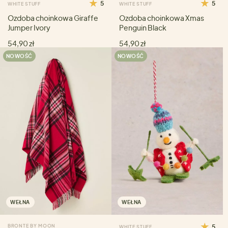
5
5
WHITE STUFF
WHITE STUFF
Ozdoba choinkowa Giraffe
Ozdoba choinkowa Xmas
Jumper Ivory
Penguin Black
54,90 zł
54,90 zł
NOWOŚĆ
NOWOŚĆ
WEŁNA
WEŁNA
BRONTE BY MOON
5
WHITE STUFF