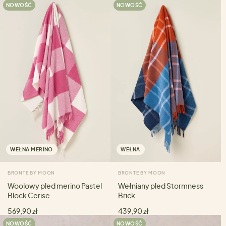
NOWOŚĆ
NOWOŚĆ
WEŁNA MERINO
WEŁNA
BRONTE BY MOON
BRONTE BY MOON
Woolowy pled merino Pastel
Wełniany pled Stormness
Block Cerise
Brick
569,90 zł
439,90 zł
NOWOŚĆ
NOWOŚĆ