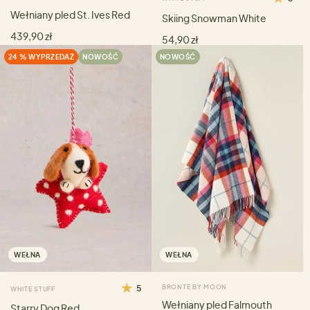
Wełniany pled St. Ives Red
Skiing Snowman White
439,90 zł
54,90 zł
24 % WYPRZEDAŻ
NOWOŚĆ
NOWOŚĆ
WEŁNA
WEŁNA
5
BRONTE BY MOON
WHITE STUFF
Wełniany pled Falmouth
Starry Dog Red