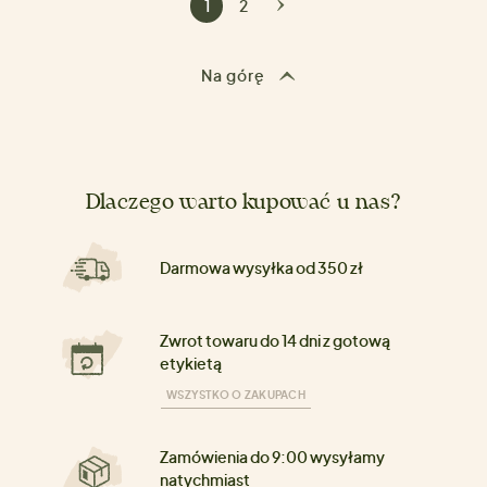
1
2
Na górę
Dlaczego warto kupować u nas?
Darmowa wysyłka od 350 zł
Zwrot towaru do 14 dni z gotową
etykietą
WSZYSTKO O ZAKUPACH
Zamówienia do 9:00 wysyłamy
natychmiast