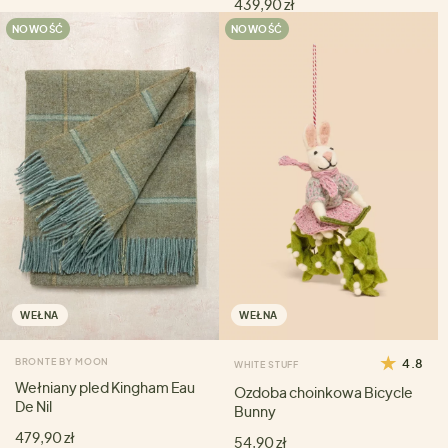
439,90 zł
NOWOŚĆ
NOWOŚĆ
WEŁNA
WEŁNA
BRONTE BY MOON
4.8
WHITE STUFF
Wełniany pled Kingham Eau
Ozdoba choinkowa Bicycle
De Nil
Bunny
479,90 zł
54,90 zł