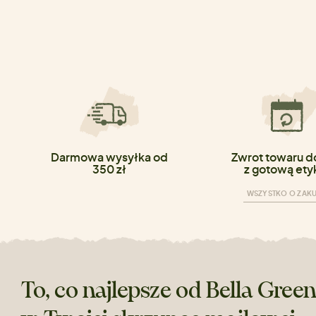
Darmowa wysyłka od
Zwrot towaru do
350 zł
z gotową ety
WSZYSTKO O ZAK
To, co najlepsze od Bella Gree