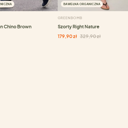
NICZNA
BAWEŁNA ORGANICZNA
GREENBOMB
on Chino Brown
Szorty Right Nature
179,90 zł
329,90 zł