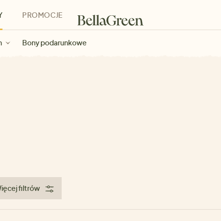
Y
PROMOCJE
h
Bony podarunkowe
ięcej filtrów