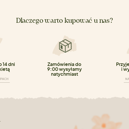
Dlaczego warto kupować u nas?
 14 dni
Zamówienia do
Przyj
kietą
9:00 wysyłamy
i w
natychmiast
UPACH
NA
n