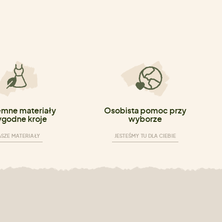
emne materiały
Osobista pomoc przy
ygodne kroje
wyborze
SZE MATERIAŁY
JESTEŚMY TU DLA CIEBIE