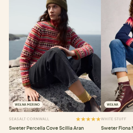
WEŁNA MERINO
WEŁNA
SEASALT CORNWALL
WHITE STUFF
Sweter Percella Cove Scillia Aran
Sweter Fiona