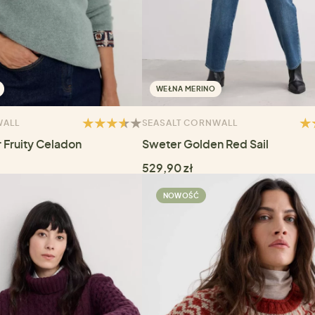
WEŁNA MERINO
WALL
SEASALT CORNWALL
 Fruity Celadon
Sweter Golden Red Sail
529,90 zł
NOWOŚĆ