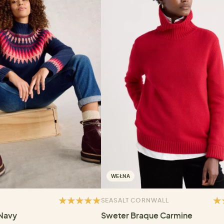
WEŁNA
SEASALT CORNWALL
 Navy
Sweter Braque Carmine