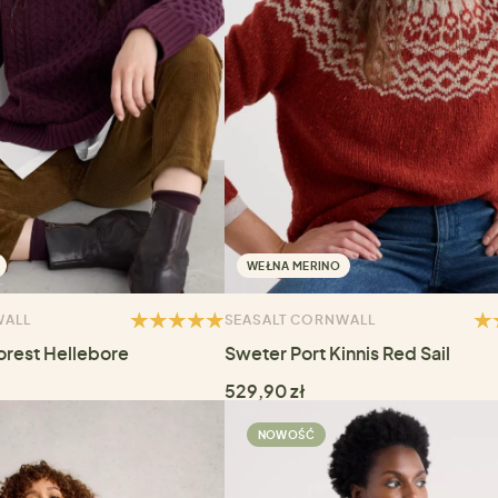
WEŁNA MERINO
WALL
SEASALT CORNWALL
orest Hellebore
Sweter Port Kinnis Red Sail
529,90 zł
NOWOŚĆ