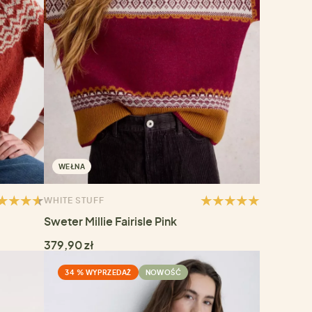
WEŁNA
WHITE STUFF
Sweter Millie Fairisle Pink
379,90 zł
34 % WYPRZEDAŻ
NOWOŚĆ