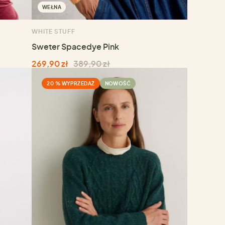
WEŁNA
WHITE STUFF
Sweter Spacedye Pink
269,90 zł
389,90 zł
20 % WYPRZEDAŻ
NOWOŚĆ