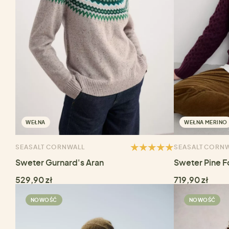
WEŁNA
WEŁNA MERINO
SEASALT CORNWALL
SEASALT CORN
Sweter Gurnard's Aran
Sweter Pine F
529,90 zł
719,90 zł
NOWOŚĆ
NOWOŚĆ