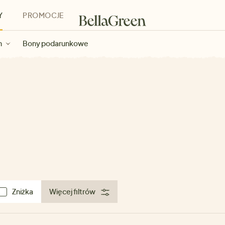
Y
PROMOCJE
h
Bony podarunkowe
Zniżka
Więcej filtrów