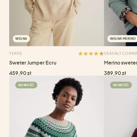
WEŁNA
WEŁNA MERINO
YERSE
SEASALT CORN
Sweter Jumper Ecru
Merino sweter
459,90 zł
389,90 zł
NOWOŚĆ
NOWOŚĆ