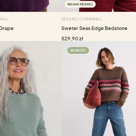
WEŁNA MERINO
WALL
SEASALT CORNWALL
 Grape
Sweter Seas Edge Bedstone
529,90 zł
NOWOŚĆ