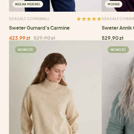
WEŁNA MERINO
MOHER
SEASALT CORNWALL
SEASALT CORN
Sweter Gurnard's Carmine
Sweter Annik
423,99 zł
529,90 zł
529,90 zł
NOWOŚĆ
NOWOŚĆ