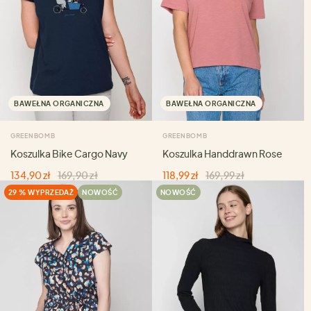
BAWEŁNA ORGANICZNA
BAWEŁNA ORGANICZNA
GREENBOMB
GREENBOMB
Koszulka Bike Cargo Navy
Koszulka Handdrawn Rose
134,90 zł
169,90 zł
118,99 zł
169,99 zł
29 % WYPRZEDAŻ
NOWOŚĆ
NOWOŚĆ