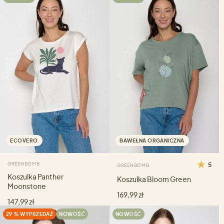
ECOVERO
BAWEŁNA ORGANICZNA
GREENBOMB
5
GREENBOMB
Koszulka Panther
Koszulka Bloom Green
Moonstone
169,99 zł
147,99 zł
29 % WYPRZEDAŻ
NOWOŚĆ
NOWOŚĆ