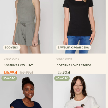
ECOVERO
BAWEŁNA ORGANICZNA
GREENBOMB
GREENBOMB
Koszulka Few Olive
Koszulka Loves czarna
135,99 zł
169,99 zł
125,90 zł
NOWOŚĆ
NOWOŚĆ