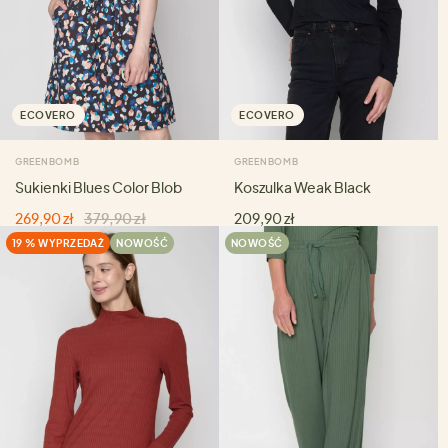
ECOVERO
ECOVERO
GREENBOMB
GREENBOMB
Sukienki Blues Color Blob
Koszulka Weak Black
269,90 zł
379,90 zł
209,90 zł
19 % WYPRZEDAŻ
NOWOŚĆ
NOWOŚĆ