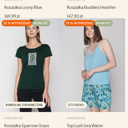
Koszulka Loony Blue
Koszulka Buddies Heather
169,99 zł
147,90 zł
32 % WYPRZEDAŻ
NOWOŚĆ
29 % WYPRZEDAŻ
NOWOŚĆ
BAWEŁNA ORGANICZNA
ECOVERO
GREENBOMB
GREENBOMB
Koszulka Sparrow Grass
Top Lush Sea Water