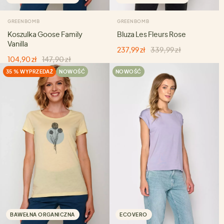
GREENBOMB
GREENBOMB
Koszulka Goose Family
Bluza Les Fleurs Rose
Vanilla
237,99 zł
339,99 zł
104,90 zł
147,90 zł
35 % WYPRZEDAŻ
NOWOŚĆ
NOWOŚĆ
BAWEŁNA ORGANICZNA
ECOVERO