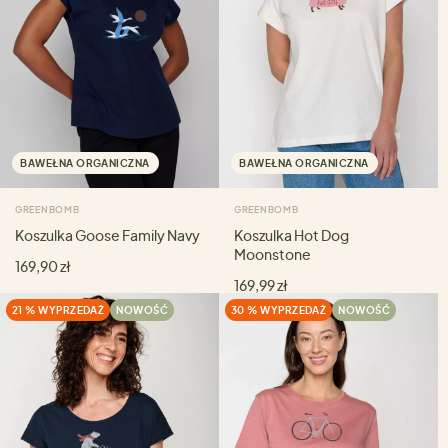
BAWEŁNA ORGANICZNA
BAWEŁNA ORGANICZNA
GREENBOMB
GREENBOMB
Koszulka Goose Family Navy
Koszulka Hot Dog
Moonstone
169,90 zł
169,99 zł
21 % WYPRZEDAŻ
NOWOŚĆ
30 % WYPRZEDAŻ
NOWOŚĆ