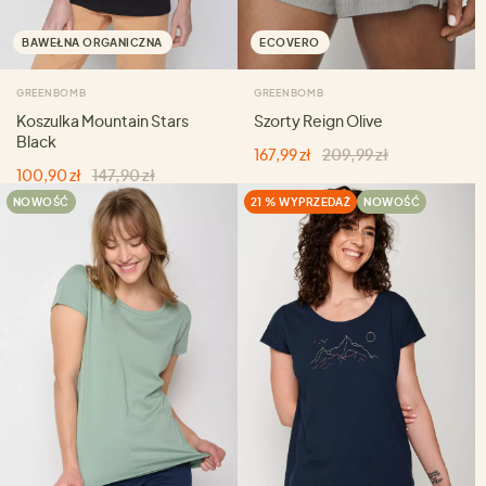
BAWEŁNA ORGANICZNA
ECOVERO
GREENBOMB
GREENBOMB
Koszulka Mountain Stars
Szorty Reign Olive
Black
167,99 zł
209,99 zł
100,90 zł
147,90 zł
NOWOŚĆ
21 % WYPRZEDAŻ
NOWOŚĆ