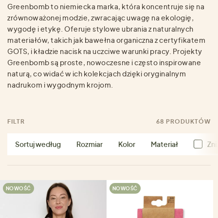
Greenbomb to niemiecka marka, która koncentruje się na
zrównoważonej modzie, zwracając uwagę na ekologię,
wygodę i etykę. Oferuje stylowe ubrania z naturalnych
materiałów, takich jak bawełna organiczna z certyfikatem
GOTS, i kładzie nacisk na uczciwe warunki pracy. Projekty
Greenbomb są proste, nowoczesne i często inspirowane
naturą, co widać w ich kolekcjach dzięki oryginalnym
nadrukom i wygodnym krojom.
FILTR
68 PRODUKTÓW
Sortuj według
Rozmiar
Kolor
Materiał
Zni
NOWOŚĆ
NOWOŚĆ