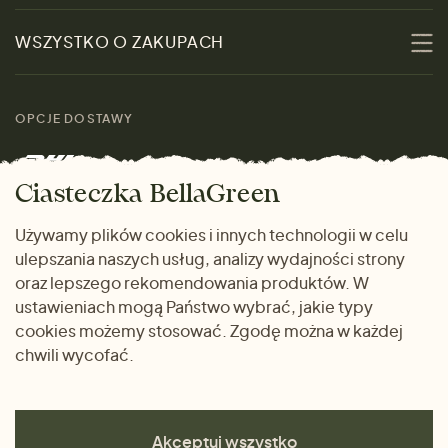
Zrównoważoność
Promocje
WSZYSTKO O ZAKUPACH
Materiały
Kobiety
Przewodnik po
Skontaktuj się z nami
rozmiarach
OPCJE DOSTAWY
Mężczyźni
Marki
Zwrot towaru
Dom i wnętrze
Ciasteczka BellaGreen
Życzliwy magazyn
Wysyłka i płatność
Prezenty
Używamy plików cookies i innych technologii w celu
METODY PŁATNOŚCI
ulepszania naszych usług, analizy wydajności strony
Dlaczego warto kupować
oraz lepszego rekomendowania produktów. W
u nas
ustawieniach mogą Państwo wybrać, jakie typy
cookies możemy stosować. Zgodę można w każdej
chwili wycofać.
Akceptuj wszystko