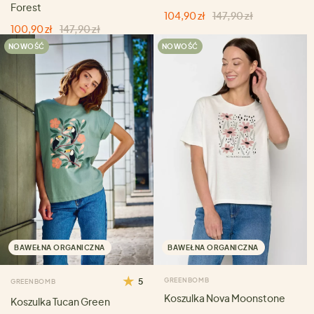
Forest
104,90 zł
147,90 zł
100,90 zł
147,90 zł
NOWOŚĆ
NOWOŚĆ
BAWEŁNA ORGANICZNA
BAWEŁNA ORGANICZNA
5
GREENBOMB
GREENBOMB
Koszulka Nova Moonstone
Koszulka Tucan Green