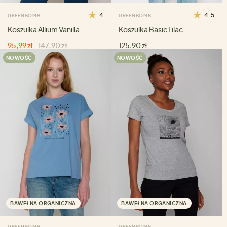
4
4.5
GREENBOMB
GREENBOMB
Koszulka Allium Vanilla
Koszulka Basic Lilac
95,99 zł
147,90 zł
125,90 zł
NOWOŚĆ
NOWOŚĆ
BAWEŁNA ORGANICZNA
BAWEŁNA ORGANICZNA
GREENBOMB
GREENBOMB