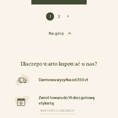
1
2
Na górę
Dlaczego warto kupować u nas?
Darmowa wysyłka od 350 zł
Zwrot towaru do 14 dni z gotową
etykietą
WSZYSTKO O ZAKUPACH