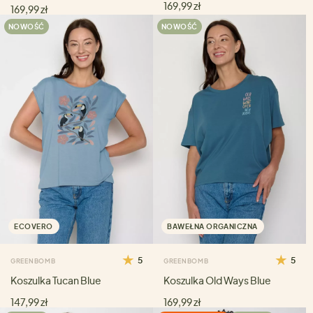
169,99 zł
169,99 zł
NOWOŚĆ
NOWOŚĆ
ECOVERO
BAWEŁNA ORGANICZNA
5
5
GREENBOMB
GREENBOMB
Koszulka Tucan Blue
Koszulka Old Ways Blue
147,99 zł
169,99 zł