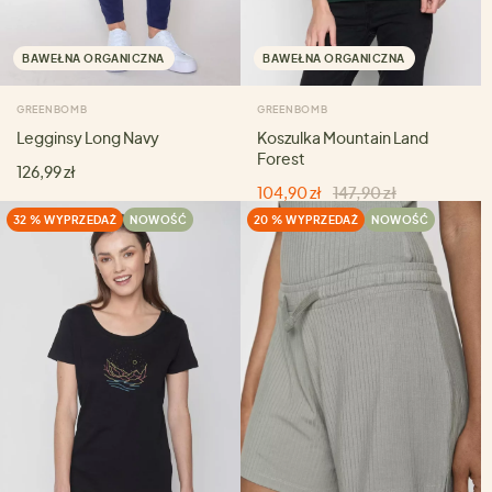
BAWEŁNA ORGANICZNA
BAWEŁNA ORGANICZNA
GREENBOMB
GREENBOMB
Legginsy Long Navy
Koszulka Mountain Land
Forest
126,99 zł
104,90 zł
147,90 zł
32 % WYPRZEDAŻ
NOWOŚĆ
20 % WYPRZEDAŻ
NOWOŚĆ