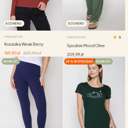
ECOVERO
ECOVERO
GREENBOMB
5
GREENBOMB
Koszulka Weak Berry
Spodnie Mood Olive
169,90 zł
209,90 zł
209,99 zł
NOWOŚĆ
29 % WYPRZEDAŻ
NOWOŚĆ