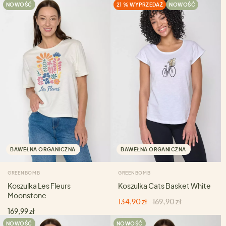
NOWOŚĆ
21 % WYPRZEDAŻ
NOWOŚĆ
BAWEŁNA ORGANICZNA
BAWEŁNA ORGANICZNA
GREENBOMB
GREENBOMB
Koszulka Les Fleurs
Koszulka Cats Basket White
Moonstone
134,90 zł
169,90 zł
169,99 zł
NOWOŚĆ
NOWOŚĆ