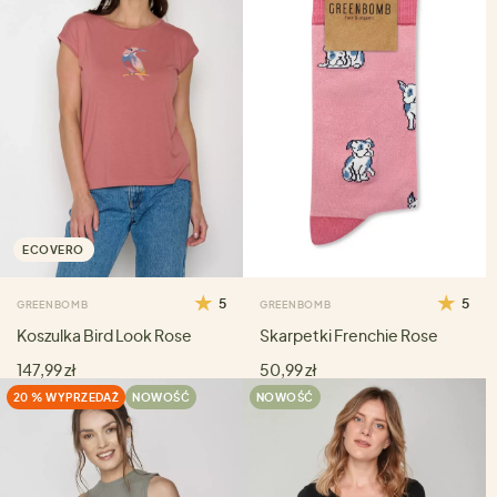
ECOVERO
5
5
GREENBOMB
GREENBOMB
Koszulka Bird Look Rose
Skarpetki Frenchie Rose
147,99 zł
50,99 zł
20 % WYPRZEDAŻ
NOWOŚĆ
NOWOŚĆ