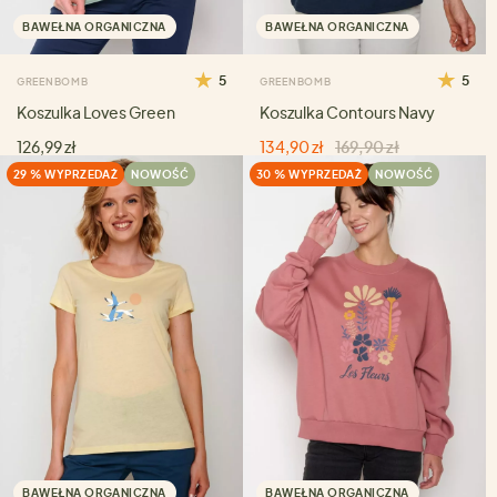
BAWEŁNA ORGANICZNA
BAWEŁNA ORGANICZNA
5
5
GREENBOMB
GREENBOMB
Koszulka Loves Green
Koszulka Contours Navy
126,99 zł
134,90 zł
169,90 zł
29 % WYPRZEDAŻ
NOWOŚĆ
30 % WYPRZEDAŻ
NOWOŚĆ
BAWEŁNA ORGANICZNA
BAWEŁNA ORGANICZNA