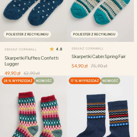
POLIESTER Z RECYKLINGU
POLIESTER Z RECYKLINGU
4.8
SEASALT CORNWALL
SEASALT CORNWALL
Skarpetki Cabin Spring Fair
Skarpetki Fluffies Confetti
Lugger
54,90 zł
75,90 zł
49,90 zł
62,90 zł
28 % WYPRZEDAŻ
NOWOŚĆ
17 % WYPRZEDAŻ
NOWOŚĆ