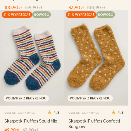
100,90 zł
159,90 zł
83,90 zł
100,90 zł
21 % WYPRZEDAŻ
NOWOŚĆ
21 % WYPRZEDAŻ
NOWOŚĆ
POLIESTER Z RECYKLINGU
POLIESTER Z RECYKLINGU
4.8
4.8
SEASALT CORNWALL
SEASALT CORNWALL
Skarpetki Fluffies Squid Mix
Skarpetki Fluffies Confetti
Sunglow
49,90 zł
62,90 zł