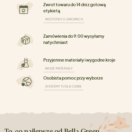
Zwrot towaru do 14 dni z gotową
etykietą
WSZYSTKO O ZAKUPACH
Zamówienia do 9:00 wysyłamy
natychmiast
Przyjemne materiały i wygodne kroje
NASZE MATERIAŁY
Osobista pomoc przy wyborze
JESTEŚMY TU DLA CIEBIE
To, co najlepsze od Bella Green