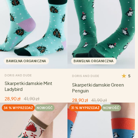
BAWEŁNA ORGANICZNA
BAWEŁNA ORGANICZNA
DORIS AND DUDE
5
DORIS AND DUDE
Skarpetki damskie Mint
Skarpetki damskie Green
Ladybird
Penguin
28,90 zł
41,90 zł
28,90 zł
41,90 zł
34 % WYPRZEDAŻ
NOWOŚĆ
31 % WYPRZEDAŻ
NOWOŚĆ