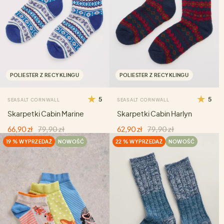
POLIESTER Z RECYKLINGU
POLIESTER Z RECYKLINGU
5
5
SEASALT CORNWALL
SEASALT CORNWALL
Skarpetki Cabin Marine
Skarpetki Cabin Harlyn
66,90 zł
79,90 zł
62,90 zł
79,90 zł
19 % WYPRZEDAŻ
NOWOŚĆ
22 % WYPRZEDAŻ
NOWOŚĆ