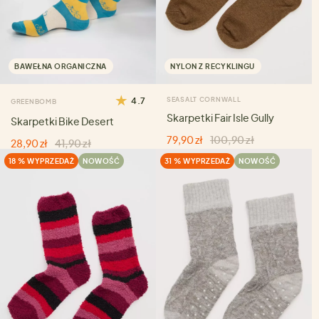
BAWEŁNA ORGANICZNA
NYLON Z RECYKLINGU
4.7
SEASALT CORNWALL
GREENBOMB
Skarpetki Fair Isle Gully
Skarpetki Bike Desert
79,90 zł
100,90 zł
28,90 zł
41,90 zł
18 % WYPRZEDAŻ
NOWOŚĆ
31 % WYPRZEDAŻ
NOWOŚĆ