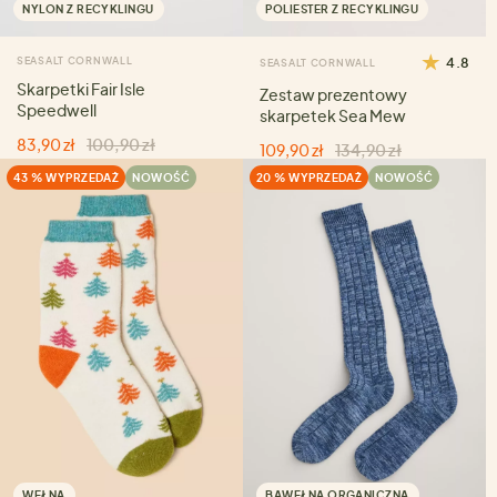
NYLON Z RECYKLINGU
POLIESTER Z RECYKLINGU
SEASALT CORNWALL
4.8
SEASALT CORNWALL
Skarpetki Fair Isle
Zestaw prezentowy
Speedwell
skarpetek Sea Mew
83,90 zł
100,90 zł
109,90 zł
134,90 zł
43 % WYPRZEDAŻ
NOWOŚĆ
20 % WYPRZEDAŻ
NOWOŚĆ
WEŁNA
BAWEŁNA ORGANICZNA