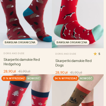
BAWEŁNA ORGANICZNA
BAWEŁNA ORGANICZNA
DORIS AND DUDE
5
DORIS AND DUDE
Skarpetki damskie Red
Skarpetki damskie Red
Hedgehog
Dogs
28,90 zł
41,90 zł
28,90 zł
41,90 zł
31 % WYPRZEDAŻ
NOWOŚĆ
34 % WYPRZEDAŻ
NOWOŚĆ