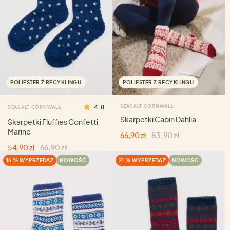
POLIESTER Z RECYKLINGU
POLIESTER Z RECYKLINGU
4.8
SEASALT CORNWALL
SEASALT CORNWALL
Skarpetki Cabin Dahlia
Skarpetki Fluffies Confetti
Marine
66,90 zł
83,90 zł
54,90 zł
66,90 zł
16 % WYPRZEDAŻ
NOWOŚĆ
21 % WYPRZEDAŻ
NOWOŚĆ