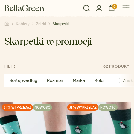
0
Kobiety
Zniżki
Skarpetki
Skarpetki w promocji
FILTR
62 PRODUKY
Sortuj według
Rozmiar
Marka
Kolor
Zniżk
31 % WYPRZEDAŻ
NOWOŚĆ
31 % WYPRZEDAŻ
NOWOŚĆ