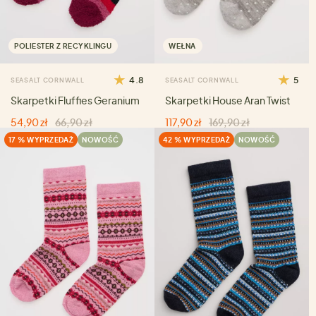
POLIESTER Z RECYKLINGU
WEŁNA
4.8
5
SEASALT CORNWALL
SEASALT CORNWALL
Skarpetki Fluffies Geranium
Skarpetki House Aran Twist
54,90 zł
66,90 zł
117,90 zł
169,90 zł
17 % WYPRZEDAŻ
NOWOŚĆ
42 % WYPRZEDAŻ
NOWOŚĆ