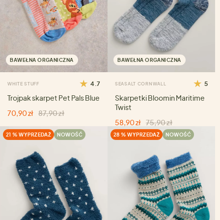
BAWEŁNA ORGANICZNA
BAWEŁNA ORGANICZNA
4.7
5
WHITE STUFF
SEASALT CORNWALL
Trojpak skarpet Pet Pals Blue
Skarpetki Bloomin Maritime
Twist
70,90 zł
87,90 zł
58,90 zł
75,90 zł
21 % WYPRZEDAŻ
NOWOŚĆ
28 % WYPRZEDAŻ
NOWOŚĆ