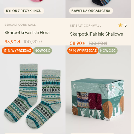
NYLON Z RECYKLINGU
BAWEŁNA ORGANICZNA
SEASALT CORNWALL
5
SEASALT CORNWALL
Skarpetki Fair Isle Flora
Skarpetki Fair Isle Shallows
83,90 zł
100,90 zł
58,90 zł
100,90 zł
17 % WYPRZEDAŻ
NOWOŚĆ
19 % WYPRZEDAŻ
NOWOŚĆ