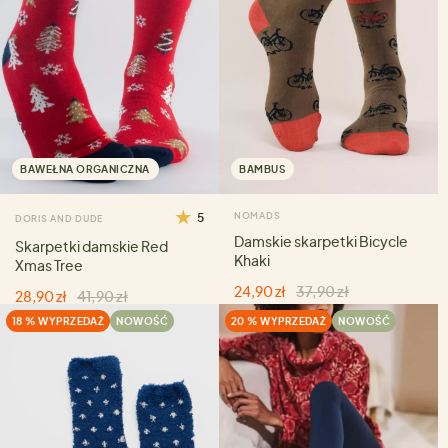
BAWEŁNA ORGANICZNA
BAMBUS
5
NOMADS
DORIS AND DUDE
Damskie skarpetki Bicycle
Skarpetki damskie Red
Khaki
Xmas Tree
24,90 zł
37,90 zł
28,90 zł
41,90 zł
18 % WYPRZEDAŻ
NOWOŚĆ
20 % WYPRZEDAŻ
NOWOŚĆ