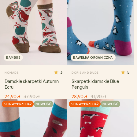
BAMBUS
BAWEŁNA ORGANICZNA
3
5
NOMADS
DORIS AND DUDE
Damskie skarpetki Autumn
Skarpetki damskie Blue
Ecru
Penguin
24,90 zł
37,90 zł
28,90 zł
41,90 zł
31 % WYPRZEDAŻ
NOWOŚĆ
31 % WYPRZEDAŻ
NOWOŚĆ