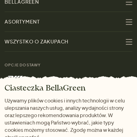
BELLAGREEN
O nas
ASORTYMENT
Zrównoważoność
Promocje
WSZYSTKO O ZAKUPACH
Materiały
Kobiety
Przewodnik po
Skontaktuj się z nami
rozmiarach
OPCJE DOSTAWY
Mężczyźni
Marki
Zwrot towaru
Dom i wnętrze
Ciasteczka BellaGreen
Życzliwy magazyn
Wysyłka i płatność
Prezenty
Używamy plików cookies i innych technologii w celu
METODY PŁATNOŚCI
ulepszania naszych usług, analizy wydajności strony
Dlaczego warto kupować
oraz lepszego rekomendowania produktów. W
u nas
ustawieniach mogą Państwo wybrać, jakie typy
cookies możemy stosować. Zgodę można w każdej