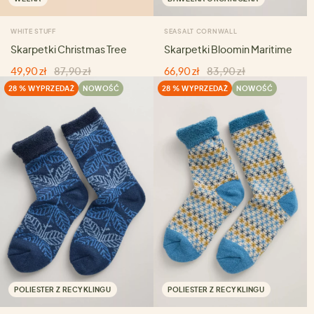
WHITE STUFF
SEASALT CORNWALL
Skarpetki Christmas Tree
Skarpetki Bloomin Maritime
49,90 zł
87,90 zł
66,90 zł
83,90 zł
28 % WYPRZEDAŻ
NOWOŚĆ
28 % WYPRZEDAŻ
NOWOŚĆ
POLIESTER Z RECYKLINGU
POLIESTER Z RECYKLINGU