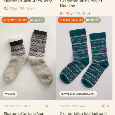
Skarpetki Cabin Stitch Berry
Skarpetki Cabin Croquet
Maritime
54,90 zł
75,90 zł
54,90 zł
75,90 zł
37 % WYPRZEDAŻ
NOWOŚĆ
17 % WYPRZEDAŻ
NOWOŚĆ
WEŁNA
BAWEŁNA ORGANICZNA
5
5
SEASALT CORNWALL
SEASALT CORNWALL
Skarpetki Cottage Aran
Skarpetki Fair Isle Dark Jade