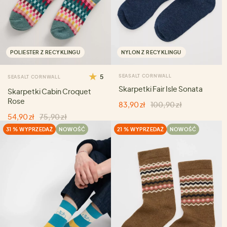
POLIESTER Z RECYKLINGU
NYLON Z RECYKLINGU
5
SEASALT CORNWALL
SEASALT CORNWALL
Skarpetki Fair Isle Sonata
Skarpetki Cabin Croquet
Rose
83,90 zł
100,90 zł
54,90 zł
75,90 zł
31 % WYPRZEDAŻ
NOWOŚĆ
21 % WYPRZEDAŻ
NOWOŚĆ