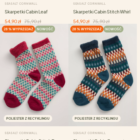
SEASALT CORNWALL
SEASALT CORNWALL
Skarpetki Cabin Leaf
Skarpetki Cabin Stitch Whirl
54,90 zł
75,90 zł
54,90 zł
75,90 zł
28 % WYPRZEDAŻ
NOWOŚĆ
28 % WYPRZEDAŻ
NOWOŚĆ
POLIESTER Z RECYKLINGU
POLIESTER Z RECYKLINGU
SEASALT CORNWALL
SEASALT CORNWALL