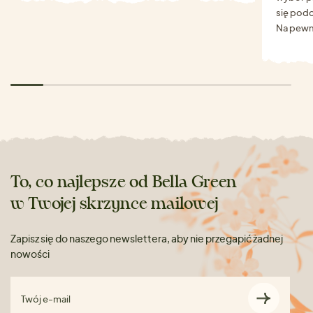
się podo
Na pewn
To, co najlepsze od Bella Green
w Twojej skrzynce mailowej
Zapisz się do naszego newslettera, aby nie przegapić żadnej
nowości
Twój e-mail