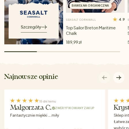
BAWEŁNA ORGANICZNA
4.9
SEASALT CORNWALL
Szczegóły
Top Sailor Breton Maritime
Chalk
189,99 zł
Najnowsze opinie
15 dni temu
Malgorzata C.
Krys
ZWERYFIKOWANY ZAKUP
Fantastycznie miękki ….miły
Sklep in
Łatwe za
wybór p