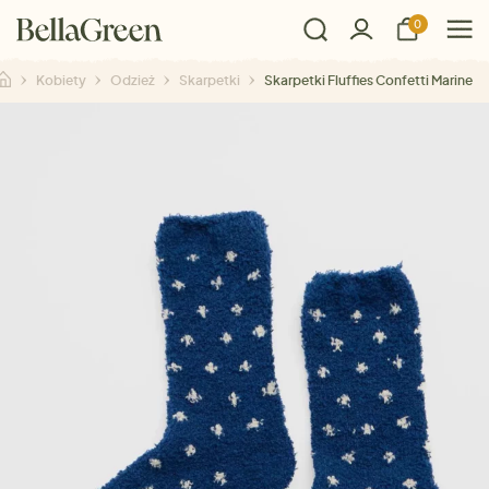
0
Kobiety
Odzież
Skarpetki
Skarpetki Fluffies Confetti Marine