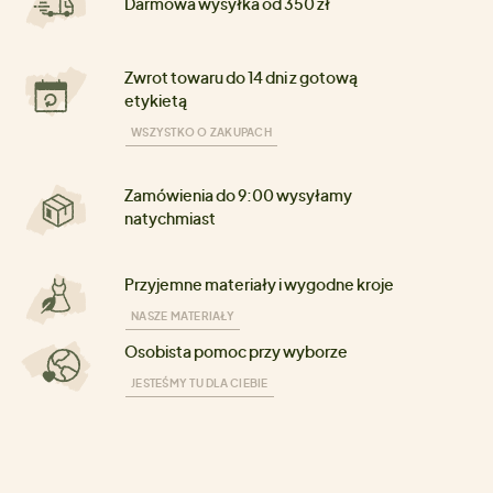
Darmowa wysyłka od 350 zł
Zwrot towaru do 14 dni z gotową
etykietą
WSZYSTKO O ZAKUPACH
Zamówienia do 9:00 wysyłamy
natychmiast
Przyjemne materiały i wygodne kroje
NASZE MATERIAŁY
Osobista pomoc przy wyborze
JESTEŚMY TU DLA CIEBIE