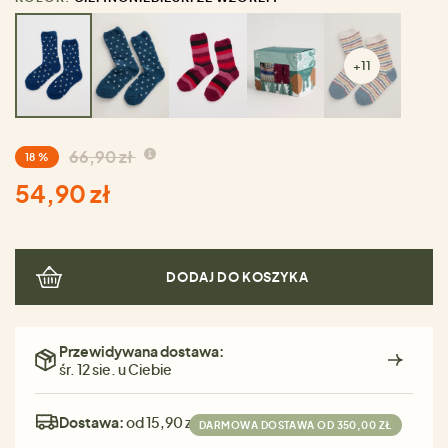
+11
66,90 zł
18 %
54,90 zł
DODAJ DO KOSZYKA
Przewidywana dostawa:
śr. 12 sie. u Ciebie
Dostawa:
od 15,90 zł
DARMOWA DOSTAWA OD 350,00 ZŁ