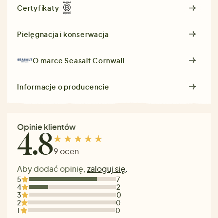
Certyfikaty
Pielęgnacja i konserwacja
O marce
Seasalt Cornwall
Informacje o producencie
Opinie klientów
4.8
9 ocen
Aby dodać opinię,
zaloguj się
.
5
7
4
2
3
0
2
0
1
0