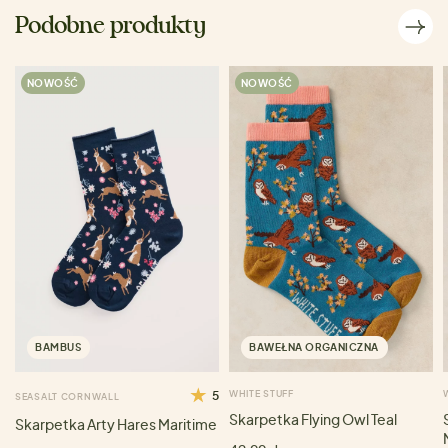
Podobne produkty
NOWOŚĆ
NOWOŚĆ
BAMBUS
BAWEŁNA ORGANICZNA
5
WHITE STUFF
SEASALT CORNWALL
Skarpetka Flying Owl Teal
Skarpetka Arty Hares Maritime