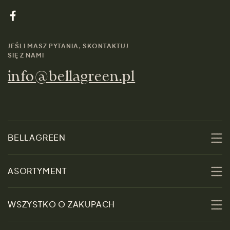
JEŚLI MASZ PYTANIA, SKONTAKTUJ
SIĘ Z NAMI
info@bellagreen.pl
BELLAGREEN
O nas
ASORTYMENT
Zrównoważoność
Promocje
WSZYSTKO O ZAKUPACH
Materiały
Kobiety