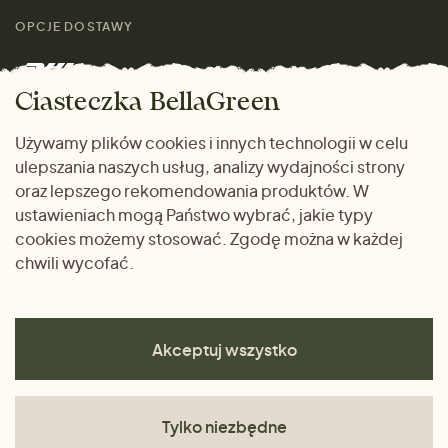
Przewodnik po
Skontaktuj się z nami
rozmiarach
OPCJE DOSTAWY
Mężczyźni
Marki
Zwrot towaru
Dom i wnętrze
Ciasteczka BellaGreen
Życzliwy magazyn
Wysyłka i płatność
Prezenty
Używamy plików cookies i innych technologii w celu
METODY PŁATNOŚCI
ulepszania naszych usług, analizy wydajności strony
Dlaczego warto kupować
oraz lepszego rekomendowania produktów. W
u nas
ustawieniach mogą Państwo wybrać, jakie typy
cookies możemy stosować. Zgodę można w każdej
chwili wycofać.
Akceptuj wszystko
Tylko niezbędne