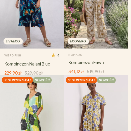
LIVAECO
ECOVERO
4
NOMADS
WEIRD FISH
Kombinezon Fawn
Kombinezon Nalani Blue
341,12 zł
519,90 zł
229,90 zł
329,90 zł
50 % WYPRZEDAŻ
NOWOŚĆ
30 % WYPRZEDAŻ
NOWOŚĆ