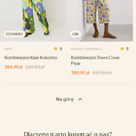
ECOVERO
LEN
5
5
SKFK
SEASALT CORNWALL
Kombinezon Kaie Kokomo
Kombinezon Treen Cove
Pear
284,99 zł
569,90 zł
389,90 zł
559,90 zł
Na górę
Dlaczego warto kupować u nas?