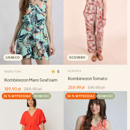
LIVAECO
ECOVERO
5
NOMADS
WEIRD FISH
Kombinezon Tomato
Kombinezon Mare Seafoam
259,99 zł
519,90 zł
189,90 zł
289,90 zł
35 % WYPRZEDAŻ
NOWOŚĆ
34 % WYPRZEDAŻ
NOWOŚĆ