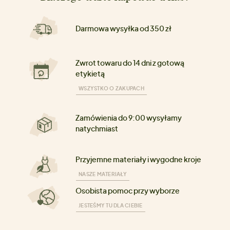
Darmowa wysyłka od 350 zł
Zwrot towaru do 14 dni z gotową
etykietą
WSZYSTKO O ZAKUPACH
Zamówienia do 9:00 wysyłamy
natychmiast
Przyjemne materiały i wygodne kroje
NASZE MATERIAŁY
Osobista pomoc przy wyborze
JESTEŚMY TU DLA CIEBIE