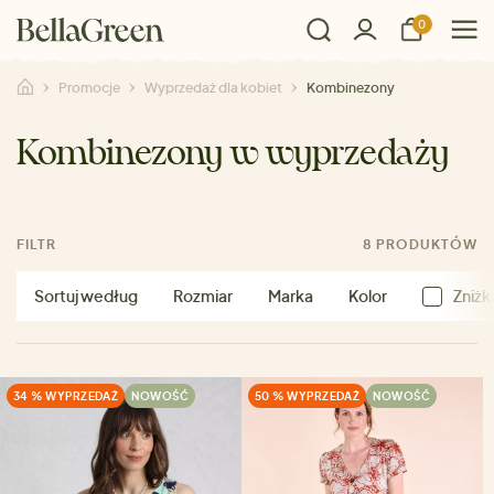
0
Promocje
Wyprzedaż dla kobiet
Kombinezony
Kombinezony w wyprzedaży
FILTR
8 PRODUKTÓW
Sortuj według
Rozmiar
Marka
Kolor
Zniżk
34 % WYPRZEDAŻ
NOWOŚĆ
50 % WYPRZEDAŻ
NOWOŚĆ