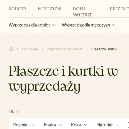
KOBIETY
MĘŻCZYŹNI
DOM I
PREZENT
WNĘTRZE
Nowości
Nowości
Dla kobiet
Wyprzedaż dla kobiet
Odzież
Odzież
Dla mężczyzn
Akcesoria
Marki
Wyprzedaż dla mężczyzn
Dla dzieci
Zniżki
Marki
Dla wszystkic
Zniżki
Kategorie
Marki
Zniżki
Promocje
Wyprzedaż dla kobiet
Płaszcze i kurtki
Płaszcze i kurtki w
wyprzedaży
FILTR
Rozmiar
Marka
Kolor
Materiał