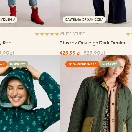
CYKLINGU
BAWEŁNA ORGANICZNA
WHITE STUFF
y Red
Płaszcz Oakleigh Dark Denim
,90 zł
423,99 zł
529,90 zł
DAŻ
NOWOŚĆ
30 % WYPRZEDAŻ
NOWOŚĆ