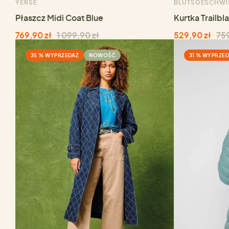
YERSE
BLUTSGESCHWI
Płaszcz Midi Coat Blue
Kurtka Trailbl
769,90 zł
1 099,90 zł
529,90 zł
759
35 % WYPRZEDAŻ
NOWOŚĆ
31 % WYPRZE