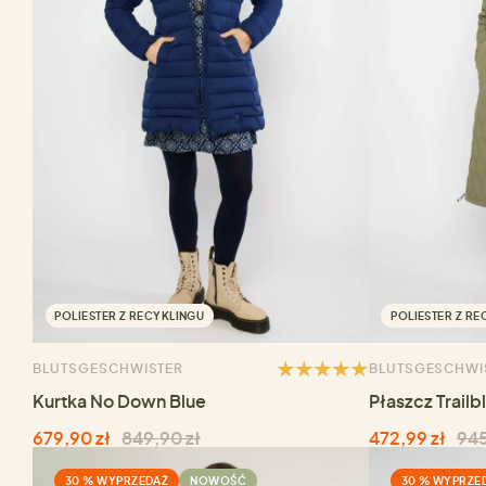
POLIESTER Z RECYKLINGU
POLIESTER Z RE
BLUTSGESCHWISTER
BLUTSGESCHWI
Kurtka No Down Blue
Płaszcz Trailb
679,90 zł
849,90 zł
472,99 zł
945
30 % WYPRZEDAŻ
NOWOŚĆ
30 % WYPRZE