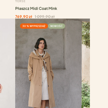
YERSE
Płaszcz Midi Coat Mink
769,90 zł
1 099,90 zł
30 % WYPRZEDAŻ
NOWOŚĆ