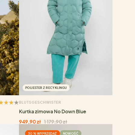
POLIESTER Z RECYKLINGU
BLUTSGESCHWISTER
Kurtka zimowa No Down Blue
949,90 zł
1 179,90 zł
30 % WYPRZEDAŻ
NOWOŚĆ