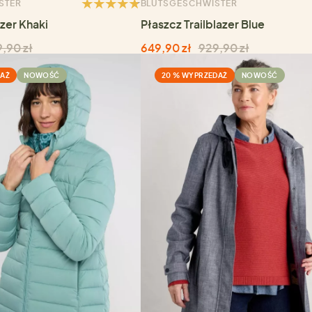
STER
BLUTSGESCHWISTER
azer Khaki
Płaszcz Trailblazer Blue
,90 zł
649,90 zł
929,90 zł
DAŻ
NOWOŚĆ
20 % WYPRZEDAŻ
NOWOŚĆ