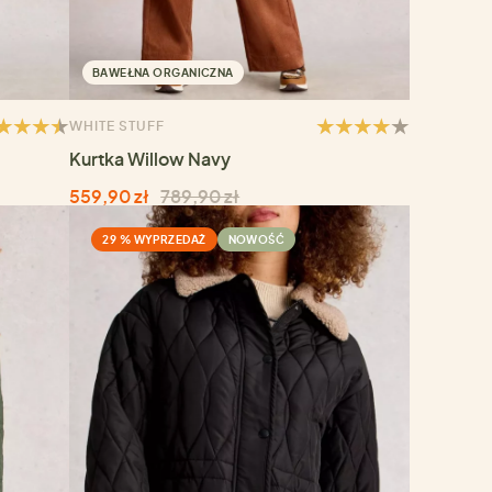
BAWEŁNA ORGANICZNA
WHITE STUFF
Kurtka Willow Navy
559,90 zł
789,90 zł
29 % WYPRZEDAŻ
NOWOŚĆ