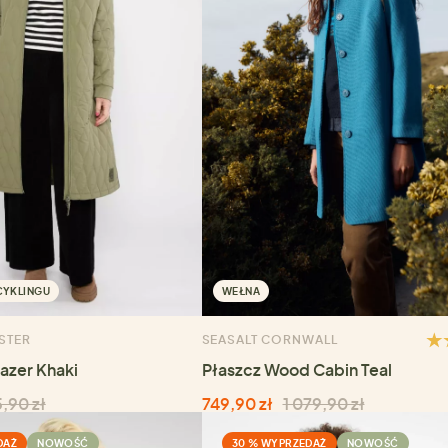
CYKLINGU
WEŁNA
STER
SEASALT CORNWALL
lazer Khaki
Płaszcz Wood Cabin Teal
,90 zł
749,90 zł
1 079,90 zł
DAŻ
NOWOŚĆ
30 % WYPRZEDAŻ
NOWOŚĆ