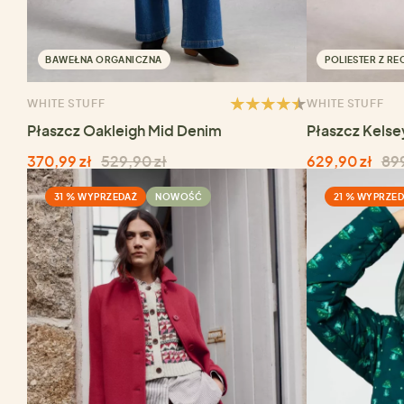
BAWEŁNA ORGANICZNA
POLIESTER Z RE
WHITE STUFF
WHITE STUFF
Płaszcz Oakleigh Mid Denim
Płaszcz Kelse
370,99 zł
529,90 zł
629,90 zł
899
31 % WYPRZEDAŻ
NOWOŚĆ
21 % WYPRZE