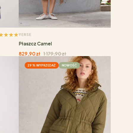
YERSE
Płaszcz Camel
829,90 zł
1 179,90 zł
29 % WYPRZEDAŻ
NOWOŚĆ