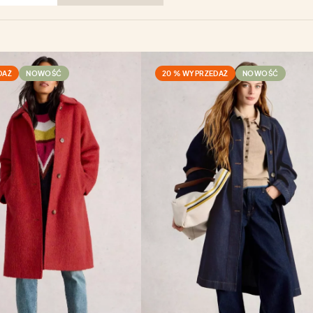
DAŻ
NOWOŚĆ
20 % WYPRZEDAŻ
NOWOŚĆ