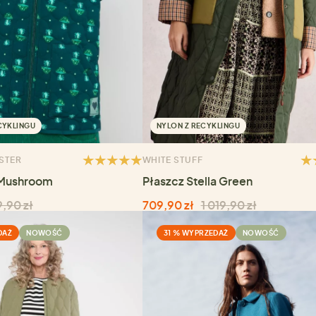
CYKLINGU
NYLON Z RECYKLINGU
STER
WHITE STUFF
 Mushroom
Płaszcz Stella Green
,90 zł
709,90 zł
1 019,90 zł
DAŻ
NOWOŚĆ
31 % WYPRZEDAŻ
NOWOŚĆ