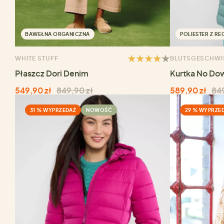
BAWEŁNA ORGANICZNA
POLIESTER Z RE
WHITE STUFF
BLUTSGESCHWI
Płaszcz Dori Denim
Kurtka No Do
549,90 zł
849,90 zł
589,90 zł
849
31 % WYPRZEDAŻ
NOWOŚĆ
29 % WYPRZE