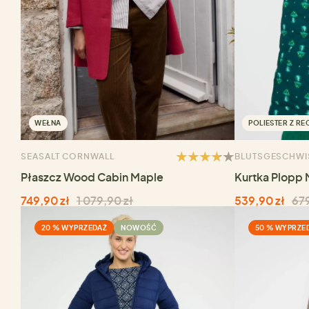
WEŁNA
POLIESTER Z RE
SEASALT CORNWALL
BLUTSGESCHWI
Płaszcz Wood Cabin Maple
Kurtka Plopp
749,90 zł
1 079,90 zł
539,90 zł
679
20 % WYPRZEDAŻ
NOWOŚĆ
50 % WYPRZE