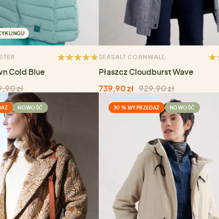
CYKLINGU
STER
SEASALT CORNWALL
wn Cold Blue
Płaszcz Cloudburst Wave
,90 zł
739,90 zł
929,90 zł
DAŻ
NOWOŚĆ
30 % WYPRZEDAŻ
NOWOŚĆ