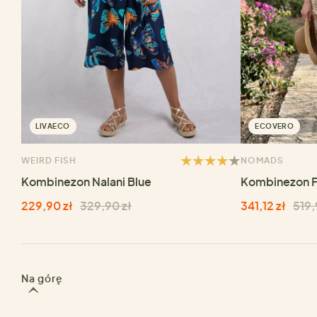
LIVAECO
ECOVERO
WEIRD FISH
NOMADS
Kombinezon Nalani Blue
Kombinezon 
229,90 zł
329,90 zł
341,12 zł
519,
Na górę