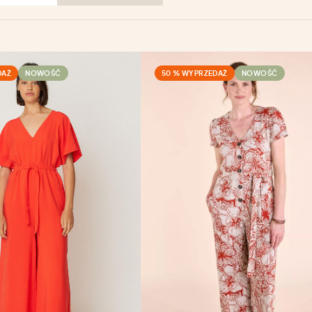
DAŻ
NOWOŚĆ
50 % WYPRZEDAŻ
NOWOŚĆ