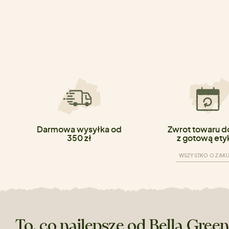
Darmowa wysyłka od
Zwrot towaru do
350 zł
z gotową ety
WSZYSTKO O ZAK
To, co najlepsze od Bella Gree