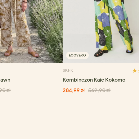
ECOVERO
SKFK
Fawn
Kombinezon Kaie Kokomo
90 zł
284,99 zł
569,90 zł