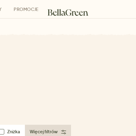
Y
PROMOCJE
h
Bony podarunkowe
Zniżka
Więcej filtrów