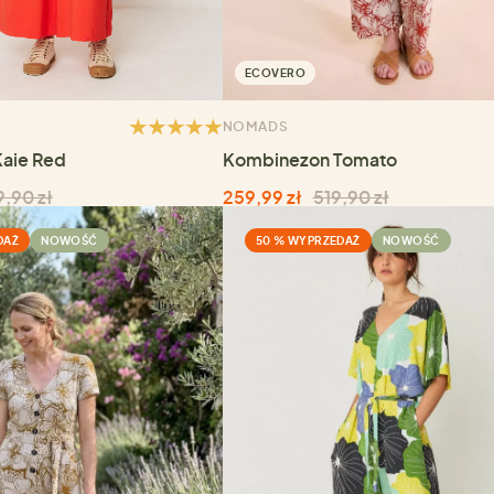
ECOVERO
NOMADS
aie Red
Kombinezon Tomato
,90 zł
259,99 zł
519,90 zł
DAŻ
NOWOŚĆ
50 % WYPRZEDAŻ
NOWOŚĆ