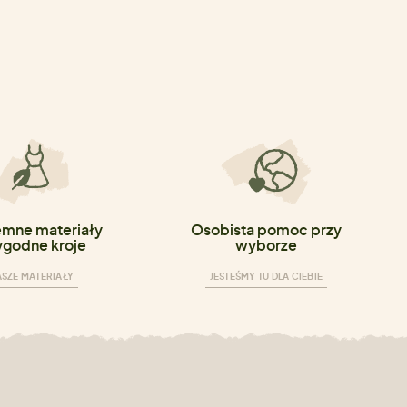
emne materiały
Osobista pomoc przy
ygodne kroje
wyborze
SZE MATERIAŁY
JESTEŚMY TU DLA CIEBIE