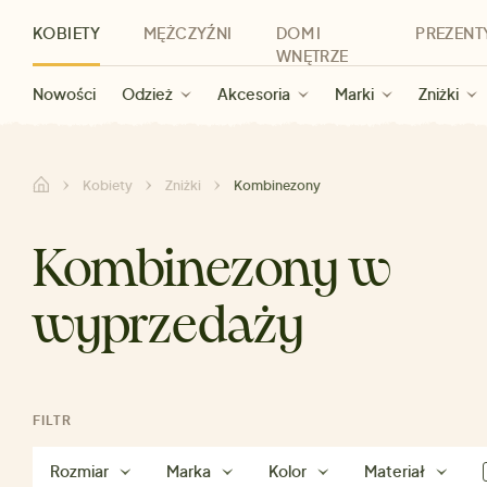
KOBIETY
MĘŻCZYŹNI
DOM I
PREZENT
WNĘTRZE
Nowości
Nowości
Dla kobiet
Wyprzedaż dla kobiet
Odzież
Odzież
Dla mężczyzn
Akcesoria
Marki
Wyprzedaż dla mężczyzn
Dla dzieci
Zniżki
Marki
Dla wszystkic
Zniżki
Kategorie
Marki
Zniżki
Kobiety
Zniżki
Kombinezony
Kombinezony w
wyprzedaży
FILTR
Rozmiar
Marka
Kolor
Materiał