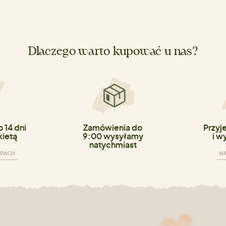
Dlaczego warto kupować u nas?
 14 dni
Zamówienia do
Przyj
kietą
9:00 wysyłamy
i w
natychmiast
UPACH
NA
n