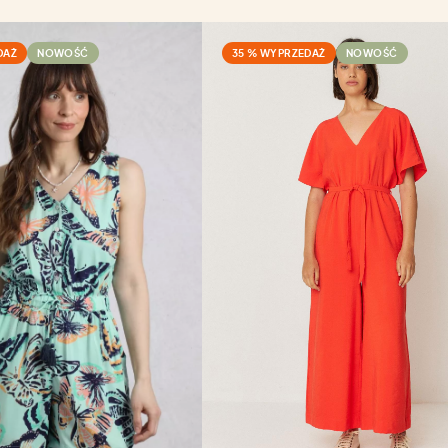
DAŻ
NOWOŚĆ
35 % WYPRZEDAŻ
NOWOŚĆ