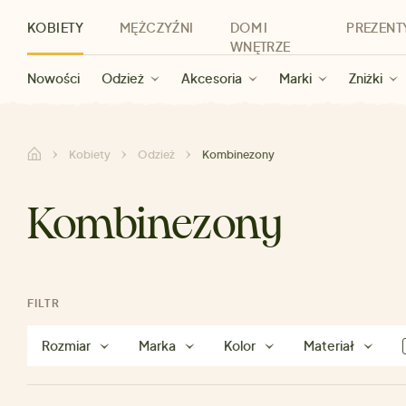
KOBIETY
MĘŻCZYŹNI
DOM I
PREZENT
WNĘTRZE
Nowości
Nowości
Dla kobiet
Wyprzedaż dla kobiet
Odzież
Odzież
Dla mężczyzn
Akcesoria
Marki
Wyprzedaż dla mężczyzn
Dla dzieci
Zniżki
Marki
Dla wszystkic
Zniżki
Kategorie
Marki
Zniżki
Kobiety
Odzież
Kombinezony
Kombinezony
FILTR
Rozmiar
Marka
Kolor
Materiał