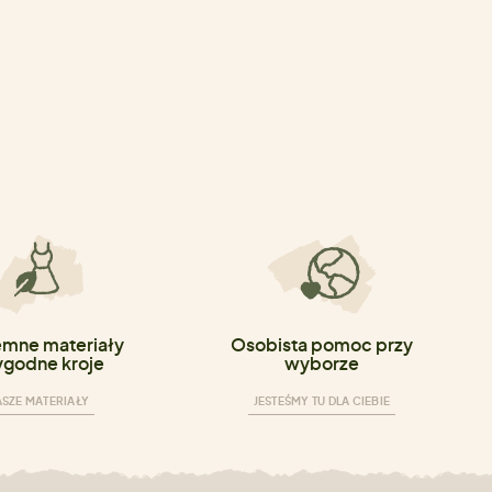
emne materiały
Osobista pomoc przy
ygodne kroje
wyborze
SZE MATERIAŁY
JESTEŚMY TU DLA CIEBIE