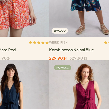
LIVAECO
WEIRD FISH
Mare Red
Kombinezon Nalani Blue
,90 zł
229,90 zł
329,90 zł
NOWOŚĆ