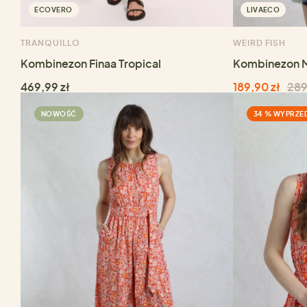
ECOVERO
LIVAECO
TRANQUILLO
WEIRD FISH
Kombinezon Finaa Tropical
Kombinezon 
469,99 zł
189,90 zł
289
NOWOŚĆ
34 % WYPRZE