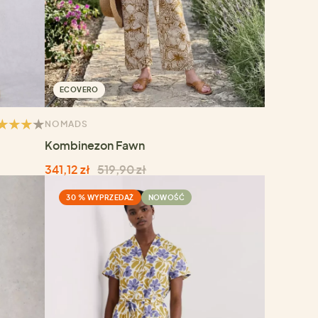
ECOVERO
NOMADS
Kombinezon Fawn
341,12 zł
519,90 zł
30 % WYPRZEDAŻ
NOWOŚĆ