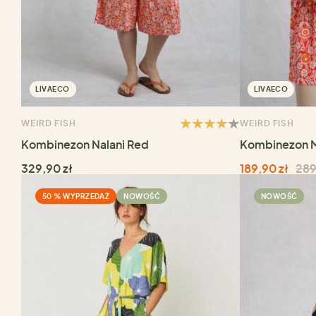
LIVAECO
LIVAECO
WEIRD FISH
WEIRD FISH
Kombinezon Nalani Red
Kombinezon 
329,90 zł
189,90 zł
289
50 % WYPRZEDAŻ
NOWOŚĆ
NOWOŚĆ