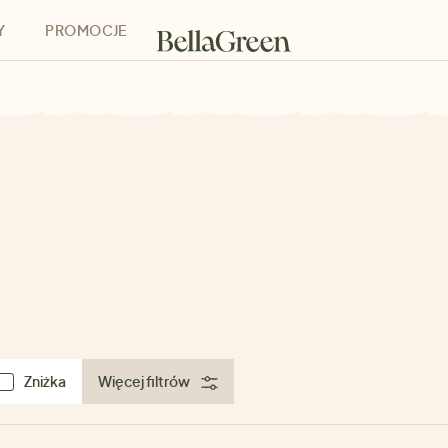
Y
PROMOCJE
h
Bony podarunkowe
Zniżka
Więcej filtrów