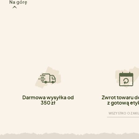
Na górę
Darmowa wysyłka od
Zwrot towaru do
350 zł
z gotową ety
WSZYSTKO O ZAK