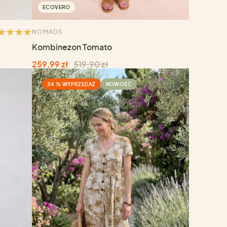
ECOVERO
NOMADS
Kombinezon Tomato
259,99 zł
519,90 zł
34 % WYPRZEDAŻ
NOWOŚĆ