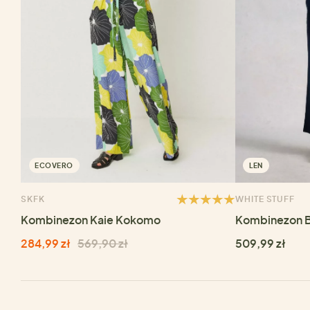
ECOVERO
LEN
SKFK
WHITE STUFF
Kombinezon Kaie Kokomo
Kombinezon B
284,99 zł
569,90 zł
509,99 zł