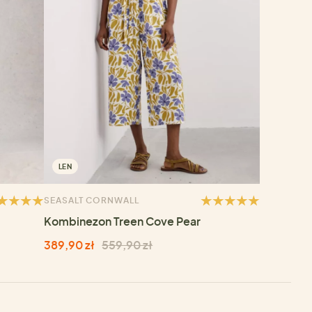
LEN
SEASALT CORNWALL
Kombinezon Treen Cove Pear
389,90 zł
559,90 zł