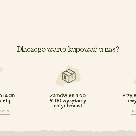
Dlaczego warto kupować u nas?
 14 dni
Zamówienia do
Przyj
kietą
9:00 wysyłamy
i w
natychmiast
UPACH
NA