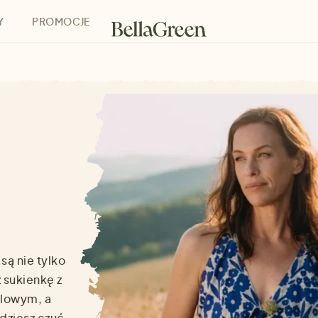
Y
PROMOCJE
h
Bony podarunkowe
 są nie tylko
z sukienkę
z
ylowym, a
dziesz czuć