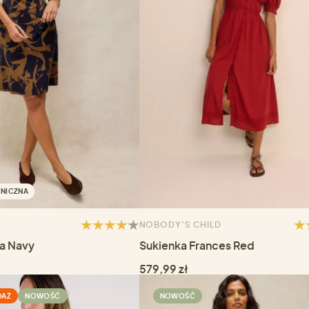
NICZNA
NOBODY’S CHILD
ia Navy
Sukienka Frances Red
579,99 zł
DAŻ
NOWOŚĆ
NOWOŚĆ