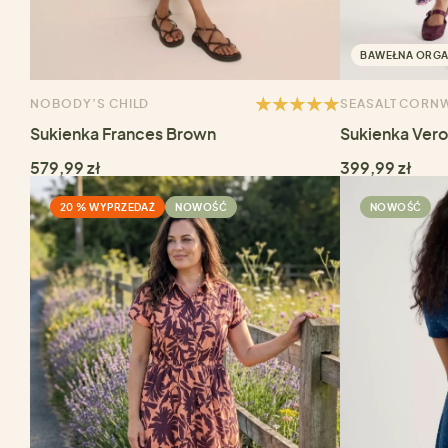
BAWEŁNA ORGA
NOBODY’S CHILD
SEASALT CORN
Sukienka Frances Brown
Sukienka Vero
579,99 zł
399,99 zł
20 % WYPRZEDAŻ
NOWOŚĆ
NOWOŚĆ