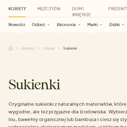
KOBIETY
MĘŻCZYŹNI
DOM I
PREZENT
WNĘTRZE
Nowości
Nowości
Dla kobiet
Wyprzedaż dla kobiet
Odzież
Odzież
Dla mężczyzn
Akcesoria
Marki
Wyprzedaż dla mężczyzn
Dla dzieci
Zniżki
Marki
Dla wszystkic
Zniżki
Kategorie
Marki
Zniżki
Kobiety
Odzież
Sukienki
Sukienki
Oryginalne
sukienki z naturalnych materiałów
, które
wygodne, ale też przyjazne dla środowiska. Wybier
lnu
,
bawełny organicznej lub bambusa i ciesz się st
jednocześnie ekologicznym modelem, w którym bę