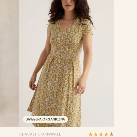
BAWEŁNA ORGANICZNA
SEASALT CORNWALL