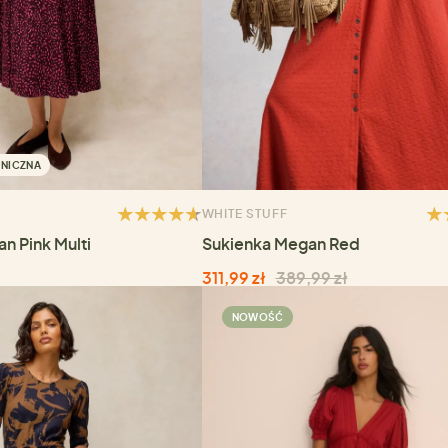
NICZNA
WHITE STUFF
n Pink Multi
Sukienka Megan Red
311,99 zł
389,99 zł
NOWOŚĆ