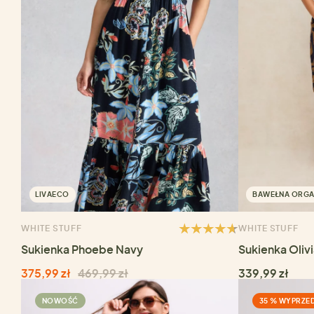
LIVAECO
BAWEŁNA ORGA
WHITE STUFF
WHITE STUFF
Sukienka Phoebe Navy
Sukienka Oliv
375,99 zł
469,99 zł
339,99 zł
NOWOŚĆ
35 % WYPRZE