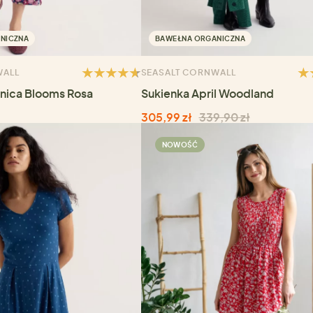
NICZNA
BAWEŁNA ORGANICZNA
WALL
SEASALT CORNWALL
nica Blooms Rosa
Sukienka April Woodland
305,99 zł
339,90 zł
NOWOŚĆ