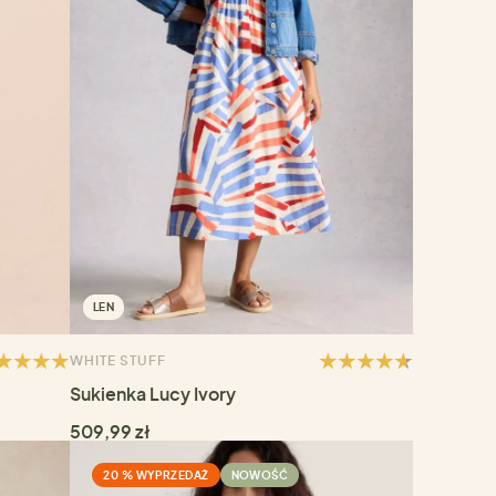
LEN
WHITE STUFF
Sukienka Lucy Ivory
509,99 zł
20 % WYPRZEDAŻ
NOWOŚĆ