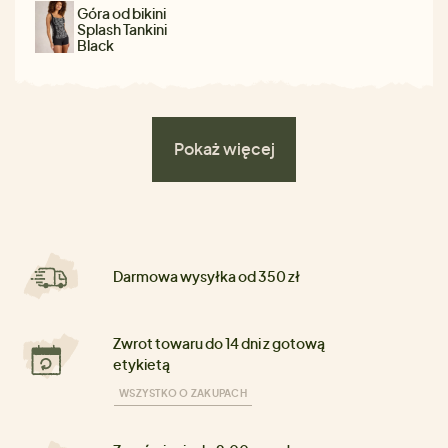
Góra od bikini
Splash Tankini
Black
Pokaż więcej
Darmowa wysyłka od 350 zł
Zwrot towaru do 14 dni z gotową
etykietą
WSZYSTKO O ZAKUPACH