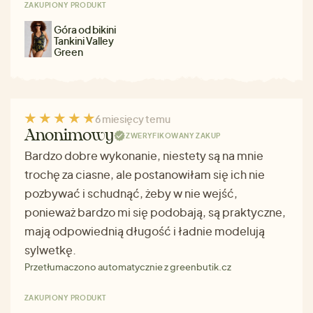
ZAKUPIONY PRODUKT
Góra od bikini
Tankini Valley
Green
6 miesięcy temu
Anonimowy
ZWERYFIKOWANY ZAKUP
Bardzo dobre wykonanie, niestety są na mnie
trochę za ciasne, ale postanowiłam się ich nie
pozbywać i schudnąć, żeby w nie wejść,
ponieważ bardzo mi się podobają, są praktyczne,
mają odpowiednią długość i ładnie modelują
sylwetkę.
Przetłumaczono automatycznie z greenbutik.cz
ZAKUPIONY PRODUKT