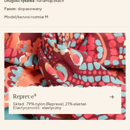
Długość rękawa:
na ramiączkach
Fason:
dopasowany
Model/ka nosi rozmiar M
Repreve®
Skład:
79% nylon (Repreve), 21% elastan
Elastyczność:
elastyczny