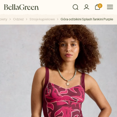
0
biety
Odzież
Stroje kąpielowe
Góra od bikini Splash Tankini Purple