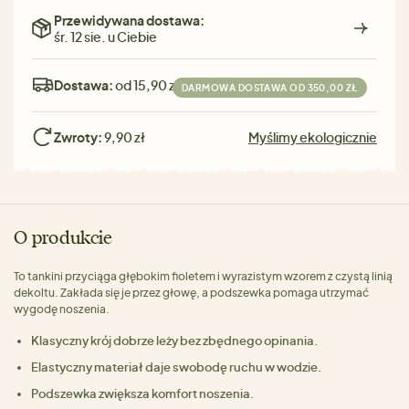
Przewidywana dostawa:
śr. 12 sie. u Ciebie
Dostawa:
od 15,90 zł
DARMOWA DOSTAWA OD 350,00 ZŁ
Zwroty:
9,90 zł
Myślimy ekologicznie
O produkcie
To tankini przyciąga głębokim fioletem i wyrazistym wzorem z czystą linią
dekoltu. Zakłada się je przez głowę, a podszewka pomaga utrzymać
wygodę noszenia.
Klasyczny krój dobrze leży bez zbędnego opinania.
Elastyczny materiał daje swobodę ruchu w wodzie.
Podszewka zwiększa komfort noszenia.