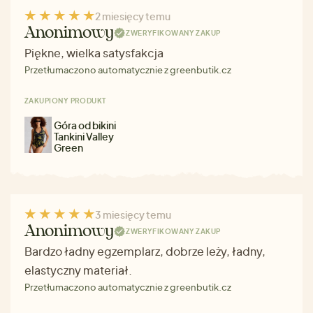
2 miesięcy temu
Anonimowy
ZWERYFIKOWANY ZAKUP
Piękne, wielka satysfakcja
Przetłumaczono automatycznie z greenbutik.cz
ZAKUPIONY PRODUKT
Góra od bikini
Tankini Valley
Green
3 miesięcy temu
Anonimowy
ZWERYFIKOWANY ZAKUP
Bardzo ładny egzemplarz, dobrze leży, ładny,
elastyczny materiał.
Przetłumaczono automatycznie z greenbutik.cz