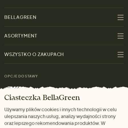
BELLAGREEN
O nas
ASORTYMENT
Zrównoważoność
Promocje
WSZYSTKO O ZAKUPACH
Materiały
Kobiety
Przewodnik po
Skontaktuj się z nami
rozmiarach
OPCJE DOSTAWY
Mężczyźni
Marki
Zwrot towaru
Dom i wnętrze
Ciasteczka BellaGreen
Życzliwy magazyn
Wysyłka i płatność
Prezenty
Używamy plików cookies i innych technologii w celu
METODY PŁATNOŚCI
ulepszania naszych usług, analizy wydajności strony
Dlaczego warto kupować
oraz lepszego rekomendowania produktów. W
u nas