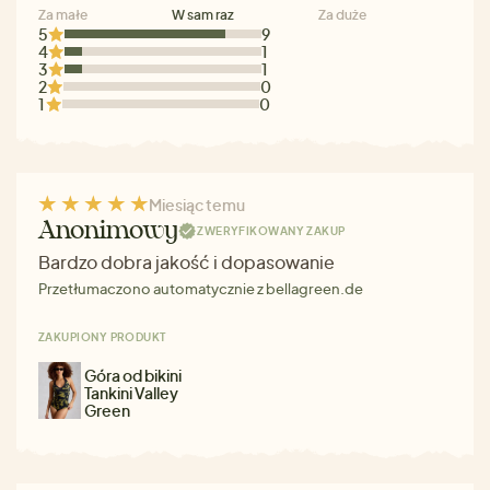
Za małe
W sam raz
Za duże
5
9
4
1
3
1
2
0
1
0
Miesiąc temu
Anonimowy
ZWERYFIKOWANY ZAKUP
Bardzo dobra jakość i dopasowanie
Przetłumaczono automatycznie z bellagreen.de
ZAKUPIONY PRODUKT
Góra od bikini
Tankini Valley
Green