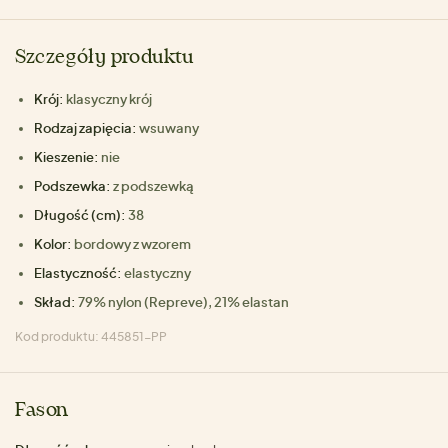
Szczegóły produktu
Krój:
klasyczny krój
Rodzaj zapięcia:
wsuwany
Kieszenie:
nie
Podszewka:
z podszewką
Długość (cm):
38
Kolor:
bordowy z wzorem
Elastyczność:
elastyczny
Skład:
79% nylon (Repreve), 21% elastan
Kod produktu: 445851-PP
Fason