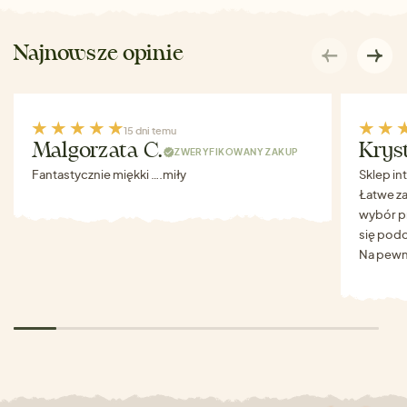
Najnowsze opinie
15 dni temu
Malgorzata C.
Krys
ZWERYFIKOWANY ZAKUP
Fantastycznie miękki ….miły
Sklep in
Łatwe za
wybór p
się podo
Na pewn