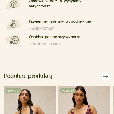
Zamówienia do 9:00 wysyłamy
natychmiast
Przyjemne materiały i wygodne kroje
NASZE MATERIAŁY
Osobista pomoc przy wyborze
JESTEŚMY TU DLA CIEBIE
Podobne produkty
NOWOŚĆ
NOWOŚĆ