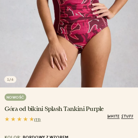
1
/
6
NOWOŚĆ
Góra od bikini Splash Tankini Purple
(11)
KOLOR:
BORDOWY Z WZOREM