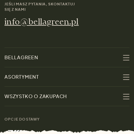
JEŚLI MASZ PYTANIA, SKONTAKTUJ
SIĘ Z NAMI
info@bellagreen.pl
BELLAGREEN
O nas
ASORTYMENT
Zrównoważoność
Promocje
WSZYSTKO O ZAKUPACH
Materiały
Kobiety
Przewodnik po
Skontaktuj się z nami
rozmiarach
OPCJE DOSTAWY
Mężczyźni
Marki