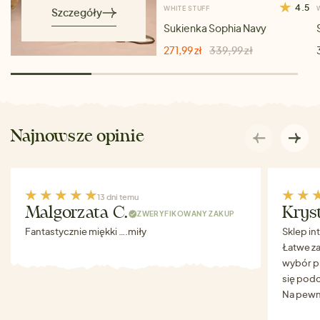
4.5
WHITE STUFF
Szczegóły
Sukienka Sophia Navy
271,99 zł
339,99 zł
Najnowsze opinie
13 dni temu
Malgorzata C.
Krys
ZWERYFIKOWANY ZAKUP
Fantastycznie miękki ….miły
Sklep in
Łatwe za
wybór p
się podo
Na pewn