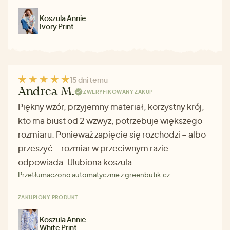
Koszula Annie
Ivory Print
15 dni temu
Andrea M.
ZWERYFIKOWANY ZAKUP
Piękny wzór, przyjemny materiał, korzystny krój,
kto ma biust od 2 wzwyż, potrzebuje większego
rozmiaru. Ponieważ zapięcie się rozchodzi – albo
przeszyć – rozmiar w przeciwnym razie
odpowiada. Ulubiona koszula.
Przetłumaczono automatycznie z greenbutik.cz
ZAKUPIONY PRODUKT
Koszula Annie
White Print