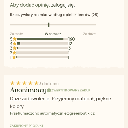
Aby dodać opinię,
zaloguj się
.
Rzeczywisty rozmiar według opinii klientów (95):
Za małe
W sam raz
Za duże
5
160
4
12
3
3
2
1
1
1
3 dni temu
Anonimowy
ZWERYFIKOWANY ZAKUP
Duże zadowolenie. Przyjemny materiał, piękne
kolory.
Przetłumaczono automatycznie z greenbutik.cz
ZAKUPIONY PRODUKT