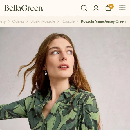
0
iety
Odzież
Bluzki i koszule
Koszule
Koszula Annie Jersey Green