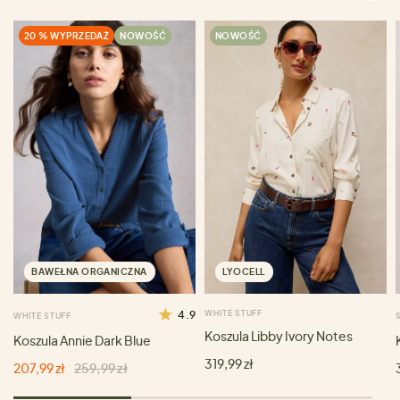
20 % WYPRZEDAŻ
NOWOŚĆ
NOWOŚĆ
BAWEŁNA ORGANICZNA
LYOCELL
4.9
WHITE STUFF
WHITE STUFF
Koszula Libby Ivory Notes
Koszula Annie Dark Blue
319,99 zł
207,99 zł
259,99 zł