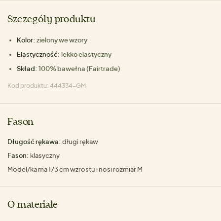
Szczegóły produktu
Kolor:
zielony we wzory
Elastyczność:
lekko elastyczny
Skład:
100% bawełna (Fairtrade)
Kod produktu: 444334-GM
Fason
Długość rękawa:
długi rękaw
Fason:
klasyczny
Model/ka ma 173 cm wzrostu i nosi rozmiar M
O materiale