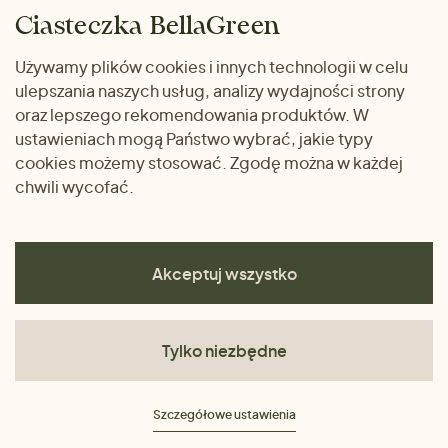
Zwrot towaru
Dom i wnętrze
Ciasteczka BellaGreen
Życzliwy magazyn
Wysyłka i płatność
Prezenty
Używamy plików cookies i innych technologii w celu
METODY PŁATNOŚCI
ulepszania naszych usług, analizy wydajności strony
Dlaczego warto kupować
oraz lepszego rekomendowania produktów. W
u nas
ustawieniach mogą Państwo wybrać, jakie typy
cookies możemy stosować. Zgodę można w każdej
chwili wycofać.
Akceptuj wszystko
Tylko niezbędne
Regulamin
Szczegółowe ustawienia
Polityka prywatności
Ciasteczka