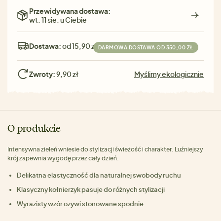
Przewidywana dostawa:
wt. 11 sie. u Ciebie
Dostawa:
od 15,90 zł
DARMOWA DOSTAWA OD 350,00 ZŁ
Zwroty:
9,90 zł
Myślimy ekologicznie
O produkcie
Intensywna zieleń wniesie do stylizacji świeżość i charakter. Luźniejszy
krój zapewnia wygodę przez cały dzień.
Delikatna elastyczność dla naturalnej swobody ruchu
Klasyczny kołnierzyk pasuje do różnych stylizacji
Wyrazisty wzór ożywi stonowane spodnie