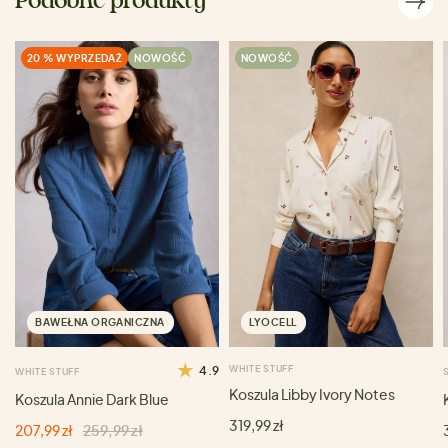
Podobne produkty
20 % WYPRZEDAŻ
NOWOŚĆ
NOWOŚĆ
BAWEŁNA ORGANICZNA
LYOCELL
4.9
WHITE STUFF
WHITE STUFF
Koszula Libby Ivory Notes
Koszula Annie Dark Blue
319,99 zł
207,99 zł
259,99 zł