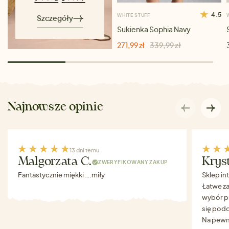
4.5
WHITE STUFF
Szczegóły
Sukienka Sophia Navy
271,99 zł
339,99 zł
Najnowsze opinie
13 dni temu
Malgorzata C.
Krys
ZWERYFIKOWANY ZAKUP
Fantastycznie miękki ….miły
Sklep in
Łatwe za
wybór p
się podo
Na pewn