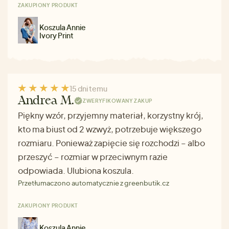
ZAKUPIONY PRODUKT
Koszula Annie
Ivory Print
15 dni temu
Andrea M.
ZWERYFIKOWANY ZAKUP
Piękny wzór, przyjemny materiał, korzystny krój,
kto ma biust od 2 wzwyż, potrzebuje większego
rozmiaru. Ponieważ zapięcie się rozchodzi – albo
przeszyć – rozmiar w przeciwnym razie
odpowiada. Ulubiona koszula.
Przetłumaczono automatycznie z greenbutik.cz
ZAKUPIONY PRODUKT
Koszula Annie