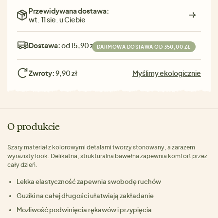
Przewidywana dostawa:
wt. 11 sie. u Ciebie
Dostawa:
od 15,90 zł
DARMOWA DOSTAWA OD 350,00 ZŁ
Zwroty:
9,90 zł
Myślimy ekologicznie
O produkcie
Szary materiał z kolorowymi detalami tworzy stonowany, a zarazem
wyrazisty look. Delikatna, strukturalna bawełna zapewnia komfort przez
cały dzień.
Lekka elastyczność zapewnia swobodę ruchów
Guziki na całej długości ułatwiają zakładanie
Możliwość podwinięcia rękawów i przypięcia