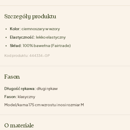
Szczegóły produktu
Kolor:
ciemnoszary w wzory
Elastyczność:
lekko elastyczny
Skład:
100% bawełna (Fairtrade)
Kod produktu: 444334-GP
Fason
Długość rękawa:
długi rękaw
Fason:
klasyczny
Model/ka ma 175 cm wzrostu i nosi rozmiar M
O materiale