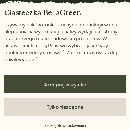
Marki
Zwrot towaru
Dom i wnętrze
Ciasteczka BellaGreen
Życzliwy magazyn
Wysyłka i płatność
Prezenty
Używamy plików cookies i innych technologii w celu
METODY PŁATNOŚCI
ulepszania naszych usług, analizy wydajności strony
Dlaczego warto kupować
oraz lepszego rekomendowania produktów. W
u nas
ustawieniach mogą Państwo wybrać, jakie typy
cookies możemy stosować. Zgodę można w każdej
chwili wycofać.
Akceptuj wszystko
Tylko niezbędne
Regulamin
Szczegółowe ustawienia