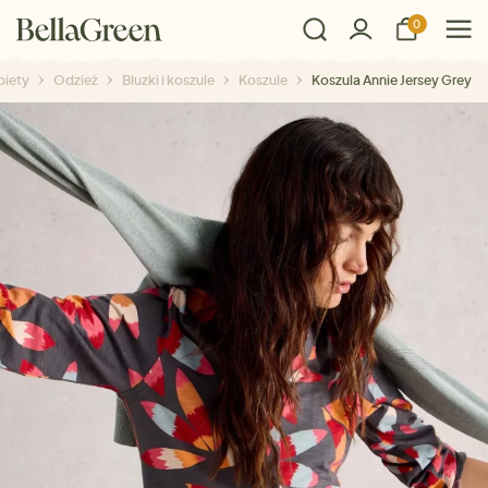
0
biety
Odzież
Bluzki i koszule
Koszule
Koszula Annie Jersey Grey