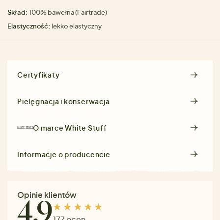
Skład:
100% bawełna (Fairtrade)
Elastyczność:
lekko elastyczny
Certyfikaty
Pielęgnacja i konserwacja
O marce
White Stuff
Informacje o producencie
Opinie klientów
4.9
177 ocen