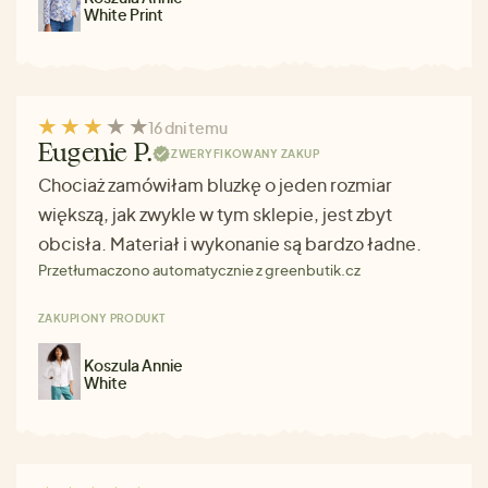
White Print
16 dni temu
Eugenie P.
ZWERYFIKOWANY ZAKUP
Chociaż zamówiłam bluzkę o jeden rozmiar
większą, jak zwykle w tym sklepie, jest zbyt
obcisła. Materiał i wykonanie są bardzo ładne.
Przetłumaczono automatycznie z greenbutik.cz
ZAKUPIONY PRODUKT
Koszula Annie
White