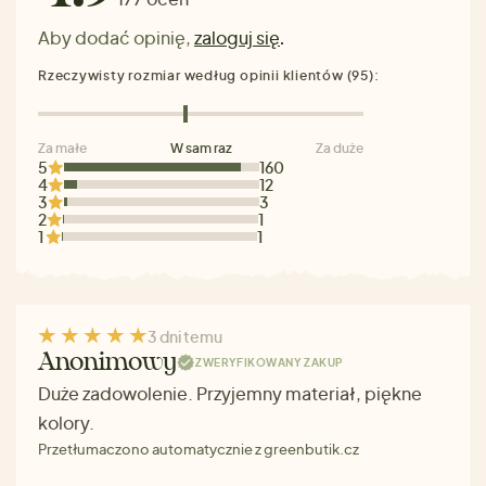
Aby dodać opinię,
zaloguj się
.
Rzeczywisty rozmiar według opinii klientów (95):
Za małe
W sam raz
Za duże
5
160
4
12
3
3
2
1
1
1
3 dni temu
Anonimowy
ZWERYFIKOWANY ZAKUP
Duże zadowolenie. Przyjemny materiał, piękne
kolory.
Przetłumaczono automatycznie z greenbutik.cz