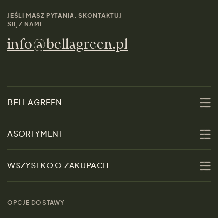
JEŚLI MASZ PYTANIA, SKONTAKTUJ
SIĘ Z NAMI
info@bellagreen.pl
BELLAGREEN
O nas
ASORTYMENT
Zrównoważoność
Promocje
WSZYSTKO O ZAKUPACH
Materiały
Kobiety
Przewodnik po
Skontaktuj się z nami
rozmiarach
OPCJE DOSTAWY
Mężczyźni