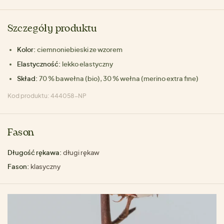
Szczegóły produktu
Kolor:
ciemnoniebieski ze wzorem
Elastyczność:
lekko elastyczny
Skład:
70 % bawełna (bio), 30 % wełna (merino extra fine)
Kod produktu: 444058-NP
Fason
Długość rękawa:
długi rękaw
Fason:
klasyczny