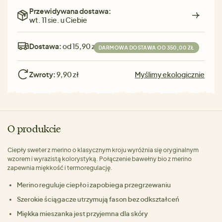
Przewidywana dostawa:
wt. 11 sie. u Ciebie
Dostawa:
od 15,90 zł
DARMOWA DOSTAWA OD 350,00 ZŁ
Zwroty:
9,90 zł
Myślimy ekologicznie
O produkcie
Ciepły sweter z merino o klasycznym kroju wyróżnia się oryginalnym
wzorem i wyrazistą kolorystyką. Połączenie bawełny bio z merino
zapewnia miękkość i termoregulację.
Merino reguluje ciepło i zapobiega przegrzewaniu
Szerokie ściągacze utrzymują fason bez odkształceń
Miękka mieszanka jest przyjemna dla skóry