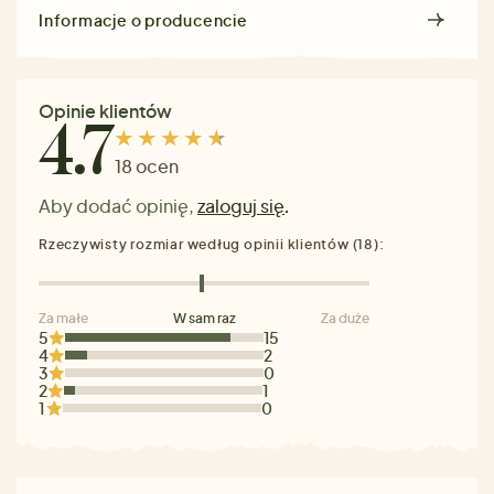
Informacje o producencie
Opinie klientów
4.7
18 ocen
Aby dodać opinię,
zaloguj się
.
Rzeczywisty rozmiar według opinii klientów (18):
Za małe
W sam raz
Za duże
5
15
4
2
3
0
2
1
1
0