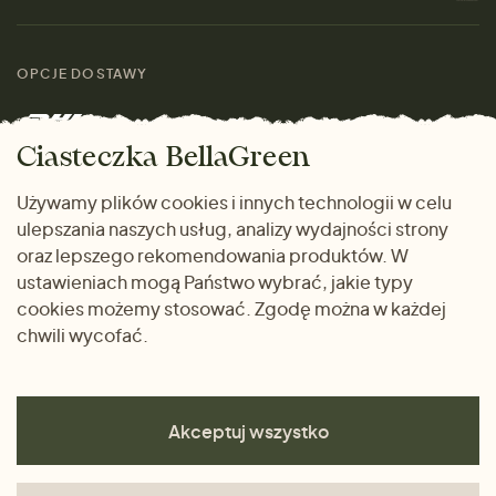
Materiały
Kobiety
Przewodnik po
Skontaktuj się z nami
rozmiarach
OPCJE DOSTAWY
Mężczyźni
Marki
Zwrot towaru
Dom i wnętrze
Ciasteczka BellaGreen
Życzliwy magazyn
Wysyłka i płatność
Prezenty
Używamy plików cookies i innych technologii w celu
METODY PŁATNOŚCI
ulepszania naszych usług, analizy wydajności strony
Dlaczego warto kupować
oraz lepszego rekomendowania produktów. W
u nas
ustawieniach mogą Państwo wybrać, jakie typy
cookies możemy stosować. Zgodę można w każdej
chwili wycofać.
Akceptuj wszystko