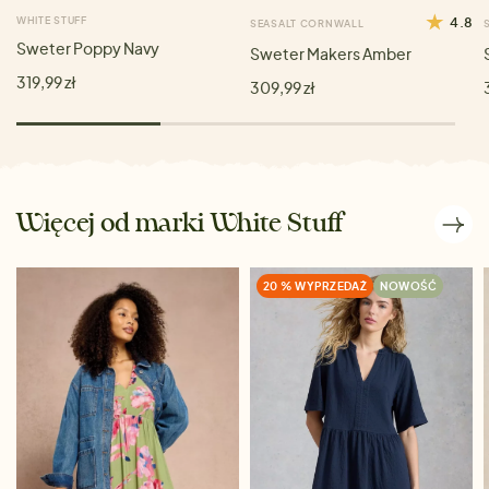
WHITE STUFF
4.8
SEASALT CORNWALL
Sweter Poppy Navy
Sweter Makers Amber
319,99 zł
309,99 zł
Więcej od marki White Stuff
20 % WYPRZEDAŻ
NOWOŚĆ