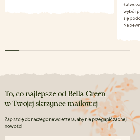
Łatwe za
wybór p
się podo
Na pewn
To, co najlepsze od Bella Green
w Twojej skrzynce mailowej
Zapisz się do naszego newslettera, aby nie przegapić żadnej
nowości