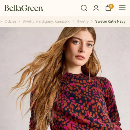
0
Odzież
Swetry, kardigany, kamizelki
Swetry
Sweter Katie Navy