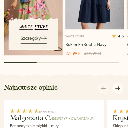
4.5
WHITE STUFF
Szczegóły
Sukienka Sophia Navy
271,99 zł
339,99 zł
Najnowsze opinie
12 dni temu
Malgorzata C.
Krys
ZWERYFIKOWANY ZAKUP
Fantastycznie miękki ….miły
Sklep in