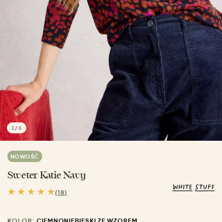
1
/
6
NOWOŚĆ
Sweter Katie Navy
(18)
KOLOR:
CIEMNONIEBIESKI ZE WZOREM