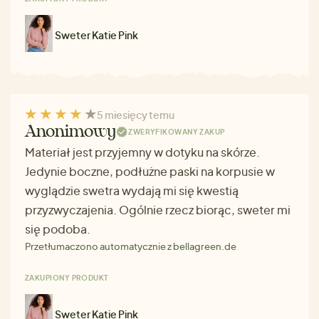
Sweter Katie Pink
5 miesięcy temu
Anonimowy
ZWERYFIKOWANY ZAKUP
Materiał jest przyjemny w dotyku na skórze.
Jedynie boczne, podłużne paski na korpusie w
wyglądzie swetra wydają mi się kwestią
przyzwyczajenia. Ogólnie rzecz biorąc, sweter mi
się podoba.
Przetłumaczono automatycznie z bellagreen.de
ZAKUPIONY PRODUKT
Sweter Katie Pink