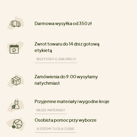
Darmowa wysyłka od 350 zł
Zwrot towaru do 14 dni z gotową
etykietą
WSZYSTKO O ZAKUPACH
Zamówienia do 9:00 wysyłamy
natychmiast
Przyjemne materiały i wygodne kroje
NASZE MATERIAŁY
Osobista pomoc przy wyborze
JESTEŚMY TU DLA CIEBIE