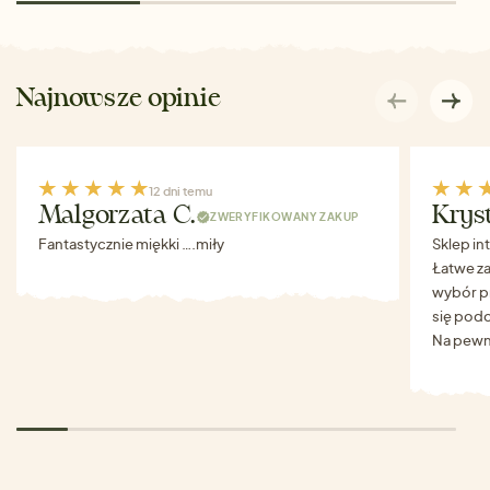
Najnowsze opinie
12 dni temu
Malgorzata C.
Krys
ZWERYFIKOWANY ZAKUP
Fantastycznie miękki ….miły
Sklep in
Łatwe za
wybór p
się podo
Na pewn