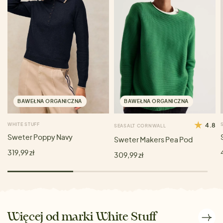
BAWEŁNA ORGANICZNA
BAWEŁNA ORGANICZNA
WHITE STUFF
4.8
SEASALT CORNWALL
Sweter Poppy Navy
Sweter Makers Pea Pod
319,99 zł
309,99 zł
Więcej od marki White Stuff