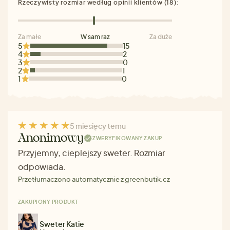
Rzeczywisty rozmiar według opinii klientów (18):
Za małe
W sam raz
Za duże
5
15
4
2
3
0
2
1
1
0
5 miesięcy temu
Anonimowy
ZWERYFIKOWANY ZAKUP
Przyjemny, cieplejszy sweter. Rozmiar
odpowiada.
Przetłumaczono automatycznie z greenbutik.cz
ZAKUPIONY PRODUKT
Sweter Katie