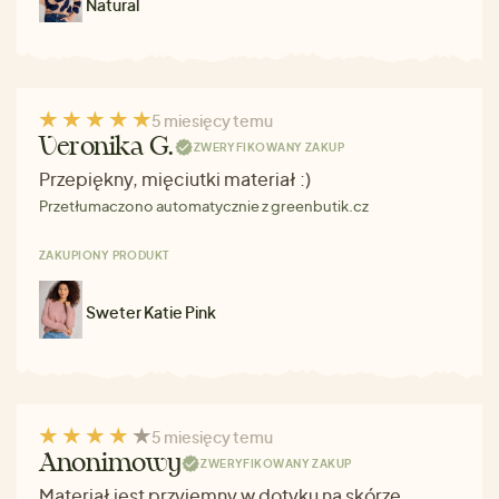
Natural
5 miesięcy temu
Veronika G.
ZWERYFIKOWANY ZAKUP
Przepiękny, mięciutki materiał :)
Przetłumaczono automatycznie z greenbutik.cz
ZAKUPIONY PRODUKT
Sweter Katie Pink
5 miesięcy temu
Anonimowy
ZWERYFIKOWANY ZAKUP
Materiał jest przyjemny w dotyku na skórze.