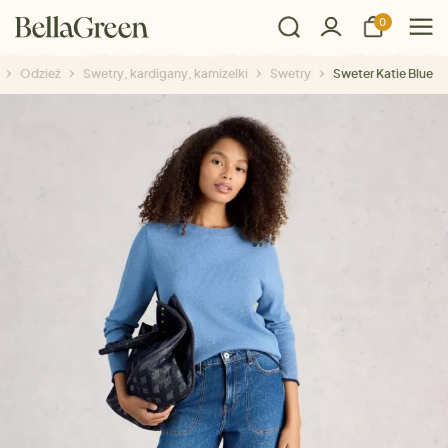
0
Odzież
Swetry, kardigany, kamizelki
Swetry
Sweter Katie Blue