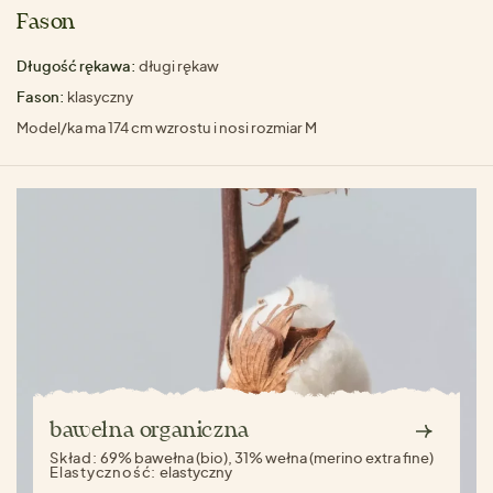
Fason
Długość rękawa:
długi rękaw
Fason:
klasyczny
Model/ka ma 174 cm wzrostu i nosi rozmiar M
bawełna organiczna
Skład:
69% bawełna (bio), 31% wełna (merino extra fine)
Elastyczność:
elastyczny