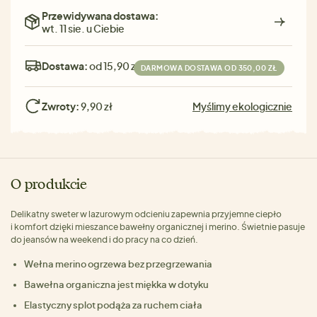
Przewidywana dostawa:
wt. 11 sie. u Ciebie
Dostawa:
od 15,90 zł
DARMOWA DOSTAWA OD 350,00 ZŁ
Zwroty:
9,90 zł
Myślimy ekologicznie
O produkcie
Delikatny sweter w lazurowym odcieniu zapewnia przyjemne ciepło
i komfort dzięki mieszance bawełny organicznej i merino. Świetnie pasuje
do jeansów na weekend i do pracy na co dzień.
Wełna merino ogrzewa bez przegrzewania
Bawełna organiczna jest miękka w dotyku
Elastyczny splot podąża za ruchem ciała