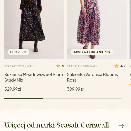
ECOVERO
BAWEŁNA ORGANICZNA
5
4.8
SEASALT CORNWALL
SEASALT CORNWALL
Sukienka Meadowsweet Flora
Sukienka Veronica Blooms
Study Mix
Rosa
529,99 zł
399,99 zł
Więcej od marki Seasalt Cornwall