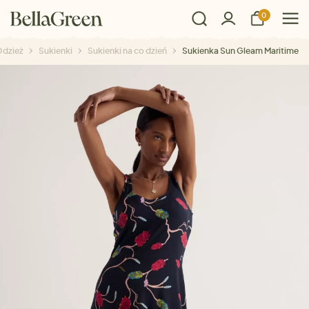
0
dzież
Sukienki
Sukienki na co dzień
Sukienka Sun Gleam Maritime