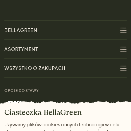
BELLAGREEN
O nas
ASORTYMENT
Zrównoważoność
Promocje
WSZYSTKO O ZAKUPACH
Materiały
Kobiety
Przewodnik po
Skontaktuj się z nami
rozmiarach
OPCJE DOSTAWY
Mężczyźni
Marki
Zwrot towaru
Dom i wnętrze
Ciasteczka BellaGreen
Życzliwy magazyn
Wysyłka i płatność
Prezenty
Używamy plików cookies i innych technologii w celu
METODY PŁATNOŚCI