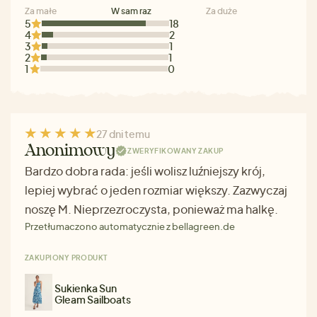
Za małe
W sam raz
Za duże
5
18
4
2
3
1
2
1
1
0
27 dni temu
Anonimowy
ZWERYFIKOWANY ZAKUP
Bardzo dobra rada: jeśli wolisz luźniejszy krój,
lepiej wybrać o jeden rozmiar większy. Zazwyczaj
noszę M. Nieprzezroczysta, ponieważ ma halkę.
Przetłumaczono automatycznie z bellagreen.de
ZAKUPIONY PRODUKT
Sukienka Sun
Gleam Sailboats