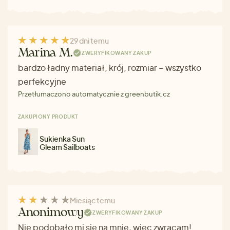
29 dni temu
Marina M.
ZWERYFIKOWANY ZAKUP
bardzo ładny materiał, krój, rozmiar – wszystko
perfekcyjne
Przetłumaczono automatycznie z greenbutik.cz
ZAKUPIONY PRODUKT
Sukienka Sun
Gleam Sailboats
Miesiąc temu
Anonimowy
ZWERYFIKOWANY ZAKUP
Nie podobało mi się na mnie, więc zwracam!