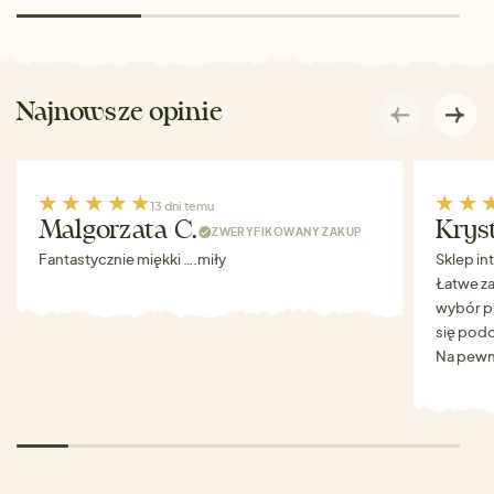
Najnowsze opinie
13 dni temu
Malgorzata C.
Krys
ZWERYFIKOWANY ZAKUP
Fantastycznie miękki ….miły
Sklep in
Łatwe za
wybór p
się podo
Na pewn