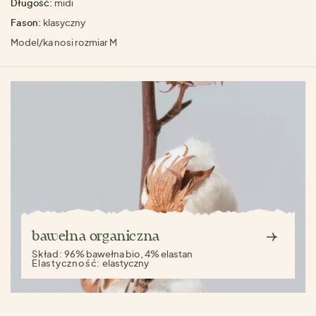
Długość:
midi
Fason:
klasyczny
Model/ka nosi rozmiar M
bawełna organiczna
Skład:
96% bawełna bio, 4% elastan
Elastyczność:
elastyczny