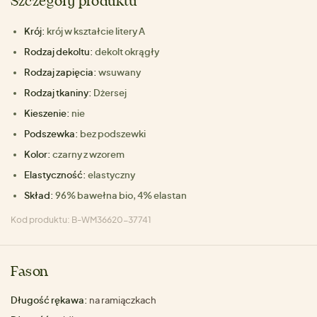
Szczegóły produktu
Krój:
krój w kształcie litery A
Rodzaj dekoltu:
dekolt okrągły
Rodzaj zapięcia:
wsuwany
Rodzaj tkaniny:
Dżersej
Kieszenie:
nie
Podszewka:
bez podszewki
Kolor:
czarny z wzorem
Elastyczność:
elastyczny
Skład:
96% bawełna bio, 4% elastan
Kod produktu: B-WM36620-37741
Fason
Długość rękawa:
na ramiączkach