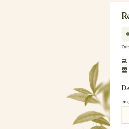
R
Zał
Da
Imi