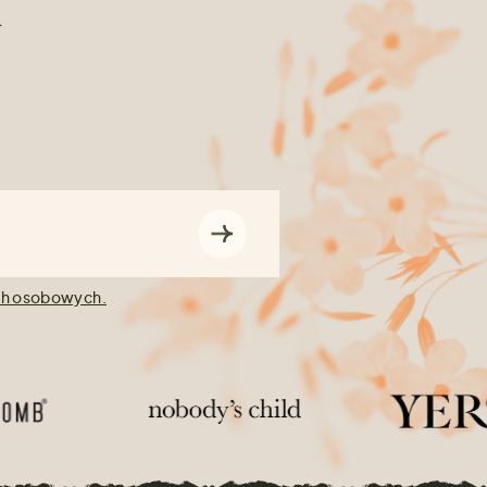
n
ch osobowych.