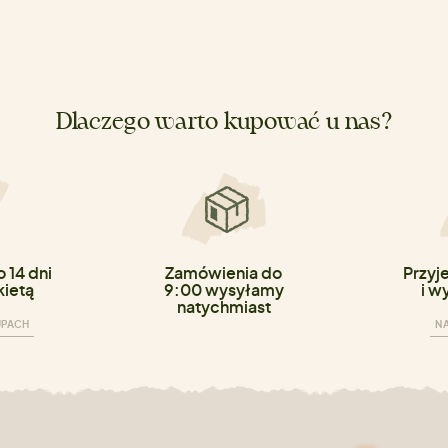
Dlaczego warto kupować u nas?
 14 dni
Zamówienia do
Przyj
kietą
9:00 wysyłamy
i w
natychmiast
UPACH
NA