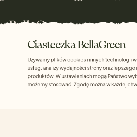
Piękne ubrania, które świetnie leżą.
Ciasteczka BellaGreen
Przyjemne materiały, wygodne kroje i starannie
wybrane marki.
Używamy plików cookies i innych technologii w
usług, analizy wydajności strony oraz lepsze
produktów. W ustawieniach mogą Państwo wybr
możemy stosować. Zgodę można w każdej chwi
BELLAGREEN
ASORTYMENT
O nas
Promocje
Zrównoważoność
Kobiety