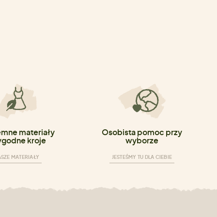
emne materiały
Osobista pomoc przy
ygodne kroje
wyborze
SZE MATERIAŁY
JESTEŚMY TU DLA CIEBIE