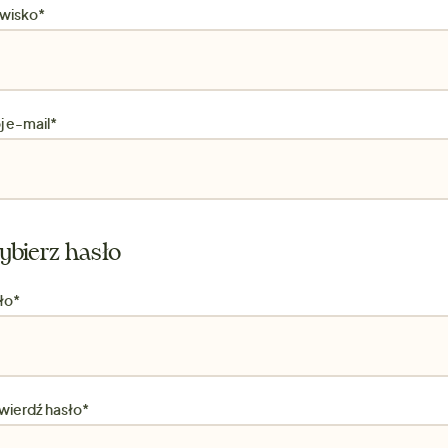
wisko*
j e-mail*
bierz hasło
ło*
wierdź hasło*