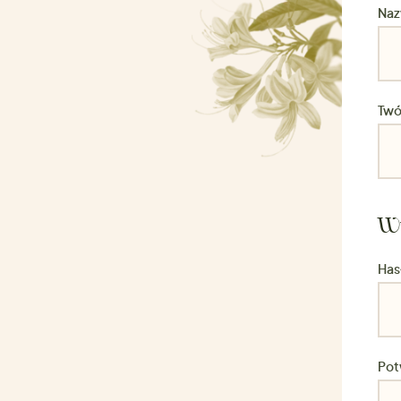
Naz
Twó
Wy
Has
Pot