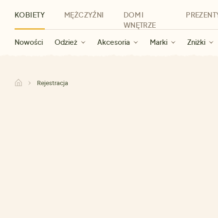
KOBIETY
MĘŻCZYŹNI
DOM I
PREZENT
WNĘTRZE
Nowości
Nowości
Dla kobiet
Wyprzedaż dla kobiet
Odzież
Odzież
Dla mężczyzn
Akcesoria
Marki
Wyprzedaż dla mężczyzn
Dla dzieci
Zniżki
Marki
Dla wszystkic
Zniżki
Kategorie
Marki
Zniżki
Rejestracja