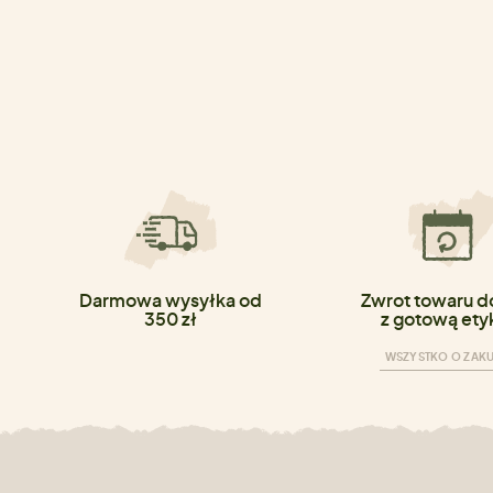
Darmowa wysyłka od
Zwrot towaru do
350 zł
z gotową ety
WSZYSTKO O ZAK