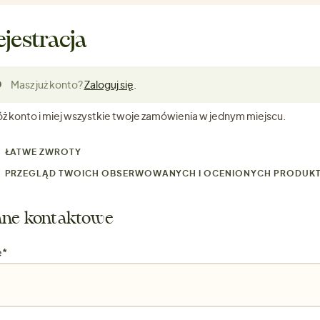
ejestracja
Masz już konto?
Zaloguj się
.
óż konto i miej wszystkie twoje zamówienia w jednym miejscu.
ŁATWE ZWROTY
PRZEGLĄD TWOICH OBSERWOWANYCH I OCENIONYCH PRODUK
ne kontaktowe
ę*