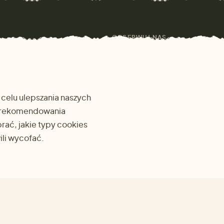
OBSERWUJ NAS
 celu ulepszania naszych
go rekomendowania
ać, jakie typy cookies
li wycofać.
WSZYSTKO O ZAKUPACH
Przewodnik po rozmiarach
Zwrot towaru