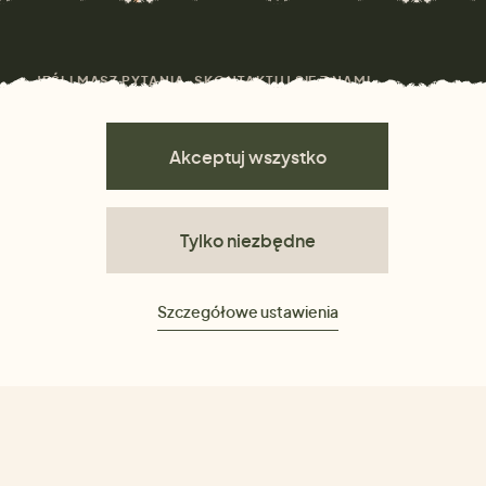
JEŚLI MASZ PYTANIA, SKONTAKTUJ SIĘ Z NAMI
info@bellagreen.pl
Akceptuj wszystko
Tylko niezbędne
Szczegółowe ustawienia
OPCJE DOSTAWY
METODY PŁATNOŚCI