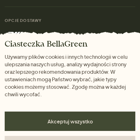
Materiały
Kobiety
Przewodnik po
Skontaktuj się z nami
rozmiarach
OPCJE DOSTAWY
Mężczyźni
Marki
Zwrot towaru
Dom i wnętrze
Ciasteczka BellaGreen
Życzliwy magazyn
Wysyłka i płatność
Prezenty
Używamy plików cookies i innych technologii w celu
METODY PŁATNOŚCI
ulepszania naszych usług, analizy wydajności strony
Dlaczego warto kupować
oraz lepszego rekomendowania produktów. W
u nas
ustawieniach mogą Państwo wybrać, jakie typy
cookies możemy stosować. Zgodę można w każdej
chwili wycofać.
Akceptuj wszystko