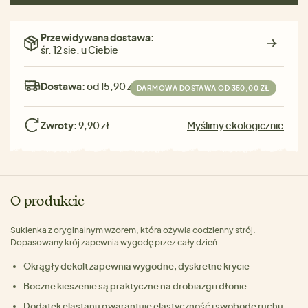
Przewidywana dostawa:
śr. 12 sie. u Ciebie
Dostawa:
od 15,90 zł
DARMOWA DOSTAWA OD 350,00 ZŁ
Zwroty:
9,90 zł
Myślimy ekologicznie
O produkcie
Sukienka z oryginalnym wzorem, która ożywia codzienny strój.
Dopasowany krój zapewnia wygodę przez cały dzień.
Okrągły dekolt zapewnia wygodne, dyskretne krycie
Boczne kieszenie są praktyczne na drobiazgi i dłonie
Dodatek elastanu gwarantuje elastyczność i swobodę ruchu