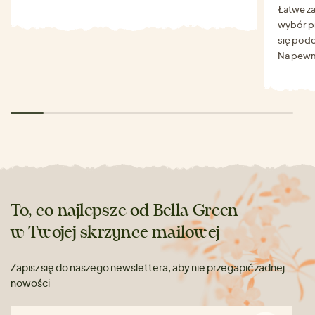
Łatwe za
wybór p
się podo
Na pewn
To, co najlepsze od Bella Green
w Twojej skrzynce mailowej
Zapisz się do naszego newslettera, aby nie przegapić żadnej
nowości