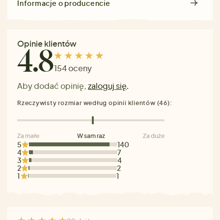
Informacje o producencie
Opinie klientów
4.8
154 oceny
Aby dodać opinię,
zaloguj się
.
Rzeczywisty rozmiar według opinii klientów (46):
Za małe
W sam raz
Za duże
5
140
4
7
3
4
2
2
1
1