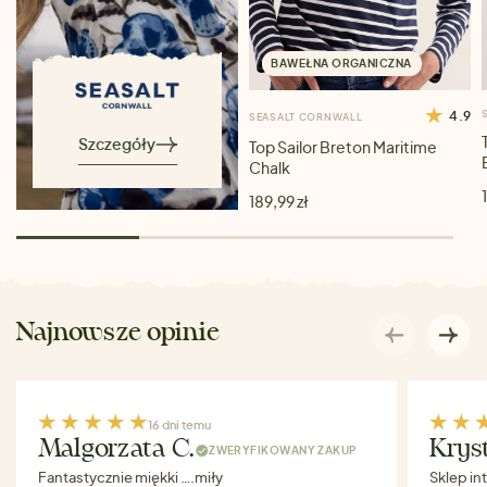
BAWEŁNA ORGANICZNA
4.9
SEASALT CORNWALL
Szczegóły
Top Sailor Breton Maritime
Chalk
189,99 zł
Najnowsze opinie
16 dni temu
Malgorzata C.
Krys
ZWERYFIKOWANY ZAKUP
Fantastycznie miękki ….miły
Sklep in