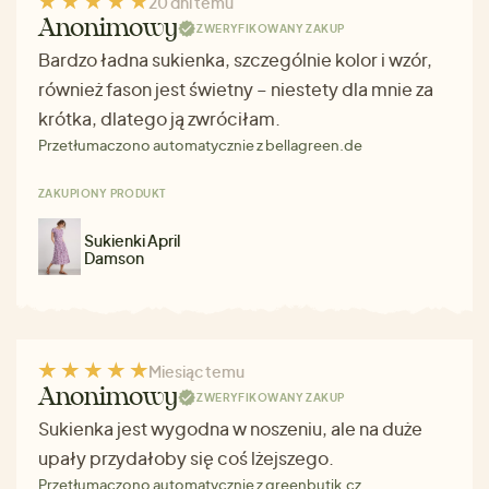
20 dni temu
Anonimowy
ZWERYFIKOWANY ZAKUP
Bardzo ładna sukienka, szczególnie kolor i wzór,
również fason jest świetny – niestety dla mnie za
krótka, dlatego ją zwróciłam.
Przetłumaczono automatycznie z bellagreen.de
ZAKUPIONY PRODUKT
Sukienki April
Damson
Miesiąc temu
Anonimowy
ZWERYFIKOWANY ZAKUP
Sukienka jest wygodna w noszeniu, ale na duże
upały przydałoby się coś lżejszego.
Przetłumaczono automatycznie z greenbutik.cz