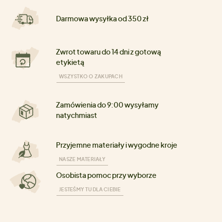
Darmowa wysyłka od 350 zł
Zwrot towaru do 14 dni z gotową
etykietą
WSZYSTKO O ZAKUPACH
Zamówienia do 9:00 wysyłamy
natychmiast
Przyjemne materiały i wygodne kroje
NASZE MATERIAŁY
Osobista pomoc przy wyborze
JESTEŚMY TU DLA CIEBIE