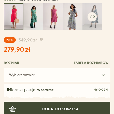
+10
349,90 zł
20 %
279,90 zł
ROZMIAR
TABELA ROZMIARÓW
Wybierz rozmiar
Rozmiar pasuje:
w sam raz
46 OCEN
DODAJ DO KOSZYKA