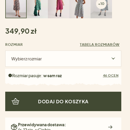
+10
349,90 zł
ROZMIAR
TABELA ROZMIARÓW
Wybierz rozmiar
Rozmiar pasuje:
w sam raz
46 OCEN
DODAJ DO KOSZYKA
Przewidywana dostawa:
śr. 12 sie. u Ciebie