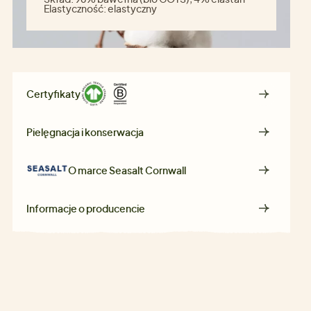
Elastyczność:
elastyczny
Certyfikaty
Pielęgnacja i konserwacja
O marce
Seasalt Cornwall
Informacje o producencie