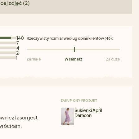
cej zdjęć (2)
140
Rzeczywisty rozmiar według opinii klientów (46):
7
4
2
1
Za małe
W sam raz
Za duże
ZAKUPIONY PRODUKT
Sukienki April
Damson
ównież fason jest
zwróciłam.