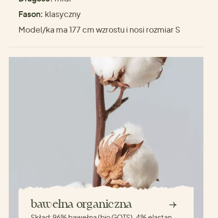
Fason:
klasyczny
Model/ka ma 177 cm wzrostu i nosi rozmiar S
bawełna organiczna
Skład:
96% bawełna (bio GOTS), 4% elastan