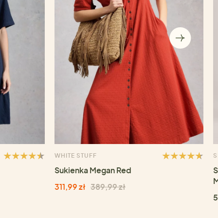
WHITE STUFF
S
Sukienka Megan Red
S
M
311,99 zł
389,99 zł
5