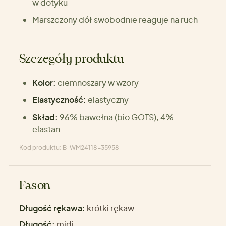
w dotyku
Marszczony dół swobodnie reaguje na ruch
Szczegóły produktu
Kolor:
ciemnoszary w wzory
Elastyczność:
elastyczny
Skład:
96% bawełna (bio GOTS), 4%
elastan
Kod produktu: B-WM24118-35958
Fason
Długość rękawa:
krótki rękaw
Długość:
midi