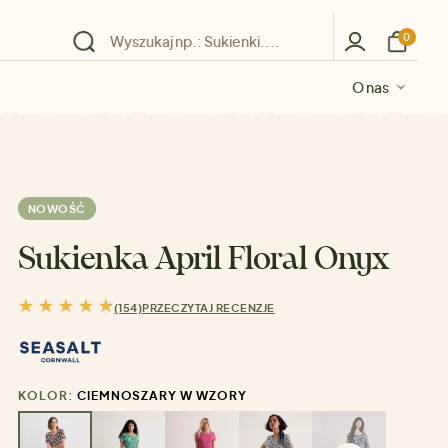
0
O nas
O nas
O nas
O nas
O nas
NOWOŚĆ
Sukienka April Floral Onyx
(154)
PRZECZYTAJ RECENZJE
KOLOR:
CIEMNOSZARY W WZORY