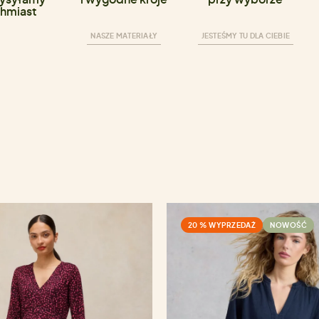
hmiast
NASZE MATERIAŁY
JESTEŚMY TU DLA CIEBIE
20 % WYPRZEDAŻ
NOWOŚĆ