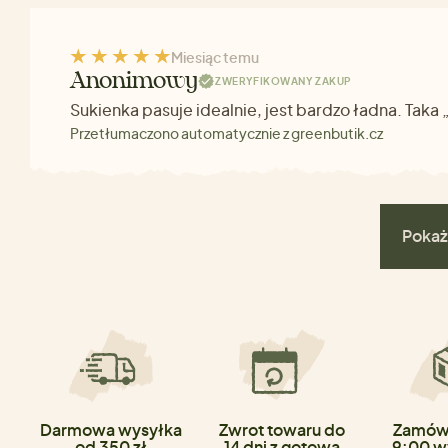
Miesiąc temu
Anonimowy
ZWERYFIKOWANY ZAKUP
Sukienka pasuje idealnie, jest bardzo ładna. Taka
Przetłumaczono automatycznie z greenbutik.cz
Pokaż
Darmowa wysyłka
Zwrot towaru do
Zamówi
od 350 zł
14 dni z gotową
9:00 w