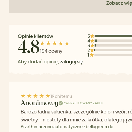
Zobacz wię
Opinie klientów
5
4
4.8
3
2
154 oceny
1
Aby dodać opinię,
zaloguj się
.
19 dni temu
Anonimowy
ZWERYFIKOWANY ZAKUP
Bardzo ładna sukienka, szczególnie kolor i wzór, r
świetny – niestety dla mnie za krótka, dlatego ją 
Przetłumaczono automatycznie z bellagreen.de