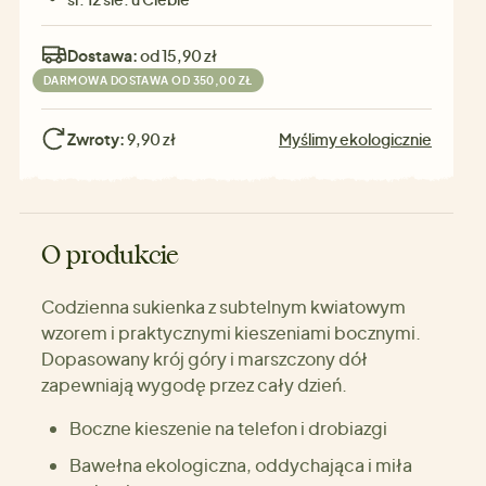
Dostawa:
od 15,90 zł
DARMOWA DOSTAWA OD 350,00 ZŁ
Zwroty:
9,90 zł
Myślimy ekologicznie
O produkcie
Codzienna sukienka z subtelnym kwiatowym
wzorem i praktycznymi kieszeniami bocznymi.
Dopasowany krój góry i marszczony dół
zapewniają wygodę przez cały dzień.
Boczne kieszenie na telefon i drobiazgi
Bawełna ekologiczna, oddychająca i miła