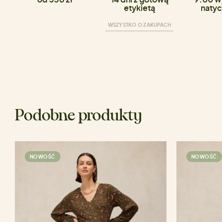
etykietą
natyc
WSZYSTKO O ZAKUPACH
Podobne produkty
NOWOŚĆ
NOWOŚĆ