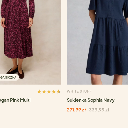
RGANICZNA
WHITE STUFF
gan Pink Multi
Sukienka Sophia Navy
271,99 zł
339,99 zł