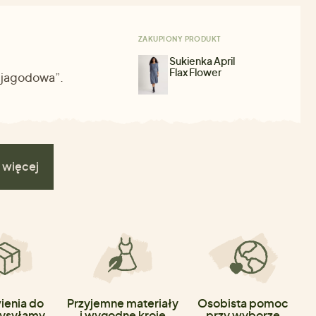
ZAKUPIONY PRODUKT
Sukienka April
Flax Flower
 „jagodowa”.
 więcej
enia do
Przyjemne materiały
Osobista pomoc
ysyłamy
i wygodne kroje
przy wyborze