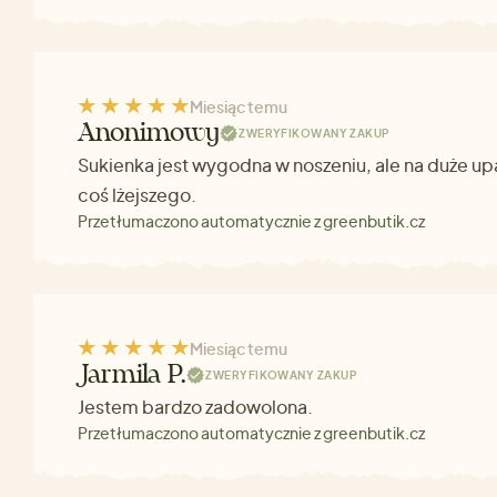
Miesiąc temu
Anonimowy
ZWERYFIKOWANY ZAKUP
Sukienka jest wygodna w noszeniu, ale na duże up
coś lżejszego.
Przetłumaczono automatycznie z greenbutik.cz
Miesiąc temu
Jarmila P.
ZWERYFIKOWANY ZAKUP
Jestem bardzo zadowolona.
Przetłumaczono automatycznie z greenbutik.cz