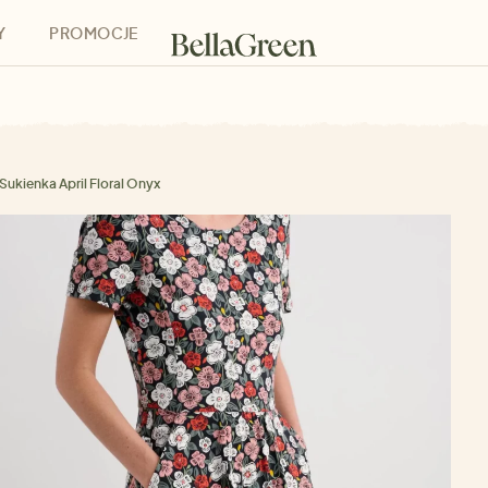
Y
PROMOCJE
h
Bony podarunkowe
Sukienka April Floral Onyx