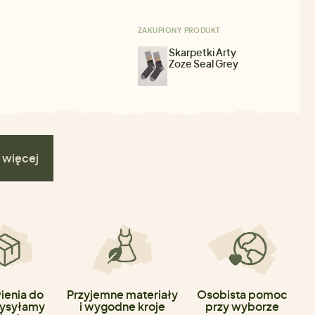
ZAKUPIONY PRODUKT
Skarpetki Arty
Zoze Seal Grey
 więcej
enia do
Przyjemne materiały
Osobista pomoc
ysyłamy
i wygodne kroje
przy wyborze