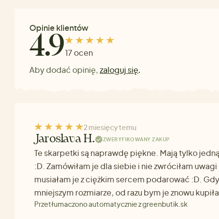
Opinie klientów
4.9
17 ocen
Aby dodać opinię,
zaloguj się
.
2 miesięcy temu
Jaroslava H.
ZWERYFIKOWANY ZAKUP
Te skarpetki są naprawdę piękne. Mają tylko jedn
:D. Zamówiłam je dla siebie i nie zwróciłam uwagi
musiałam je z ciężkim sercem podarować :D. Gd
mniejszym rozmiarze, od razu bym je znowu kupiła
Przetłumaczono automatycznie z greenbutik.sk