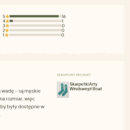
5
16
4
1
3
0
2
0
1
0
ZAKUPIONY PRODUKT
Skarpetki Arty
Windswept Boat
ą wadę – są męskie
 na rozmiar, więc
yby były dostępne w
.