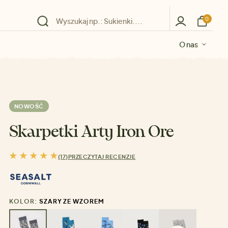
0
O nas
O nas
O nas
O nas
O nas
NOWOŚĆ
Skarpetki Arty Iron Ore
(17)
PRZECZYTAJ RECENZJE
KOLOR:
SZARY ZE WZOREM