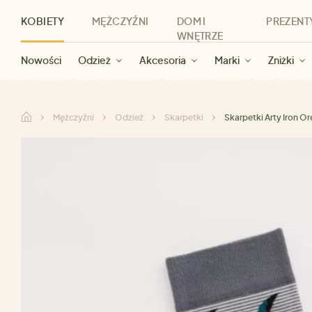
KOBIETY
MĘŻCZYŹNI
DOM I
PREZENT
WNĘTRZE
Nowości
Nowości
Dla kobiet
Wyprzedaż dla kobiet
Odzież
Odzież
Dla mężczyzn
Akcesoria
Marki
Wyprzedaż dla mężczyzn
Dla dzieci
Zniżki
Marki
Dla wszystkic
Zniżki
Kategorie
Marki
Zniżki
Mężczyźni
Odzież
Skarpetki
Skarpetki Arty Iron Or