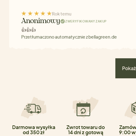
Rok temu
Anonimowy
ZWERYFIKOWANY ZAKUP
👍👍👍
Przetłumaczono automatycznie z bellagreen.de
Pokaż
Darmowa wysyłka
Zwrot towaru do
Zamówi
od 350 zł
14 dni z gotową
9:00 w