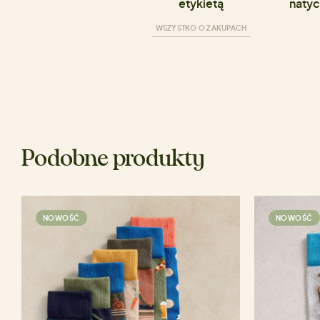
etykietą
natyc
WSZYSTKO O ZAKUPACH
Podobne produkty
NOWOŚĆ
NOWOŚĆ