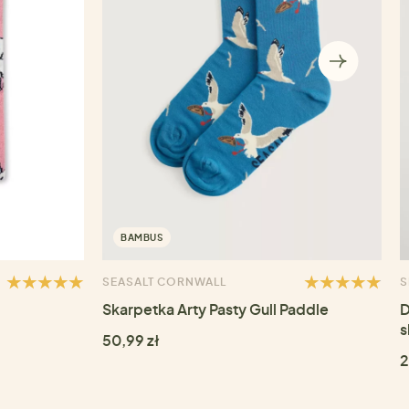
BAMBUS
SEASALT CORNWALL
S
Skarpetka Arty Pasty Gull Paddle
D
s
50,99 zł
2