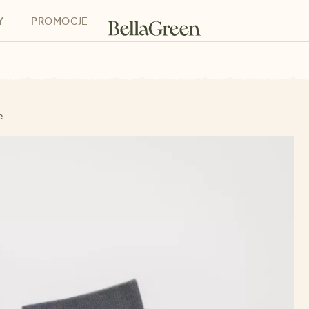
Y
PROMOCJE
h
Bony podarunkowe
e