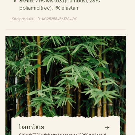
Skład:
71% wiskoza (bambus), 28%
poliamid (rec), 1% elastan
Kod produktu: B-AC25256-36178-OS
bambus
Skład:
71% wiskoza (bambus), 28% poliamid