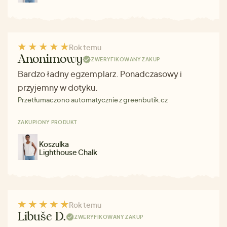
Rok temu
Anonimowy
ZWERYFIKOWANY ZAKUP
Bardzo ładny egzemplarz. Ponadczasowy i
przyjemny w dotyku.
Przetłumaczono automatycznie z greenbutik.cz
ZAKUPIONY PRODUKT
Koszulka
Lighthouse Chalk
Rok temu
Libuše D.
ZWERYFIKOWANY ZAKUP