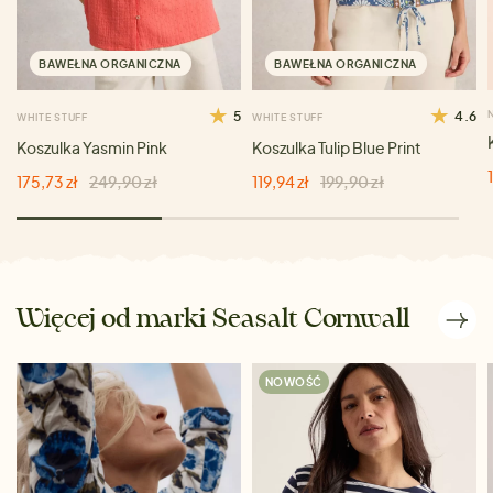
BAWEŁNA ORGANICZNA
BAWEŁNA ORGANICZNA
5
4.6
WHITE STUFF
WHITE STUFF
Koszulka Yasmin Pink
Koszulka Tulip Blue Print
175,73 zł
249,90 zł
119,94 zł
199,90 zł
Więcej od marki Seasalt Cornwall
NOWOŚĆ