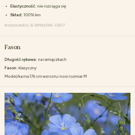
Elastyczność:
nie rozciąga się
Skład:
100% len
Kod produktu: B-WM26348-13507
Fason
Długość rękawa:
na ramiączkach
Fason:
klasyczny
Model/ka ma 176 cm wzrostu i nosi rozmiar M