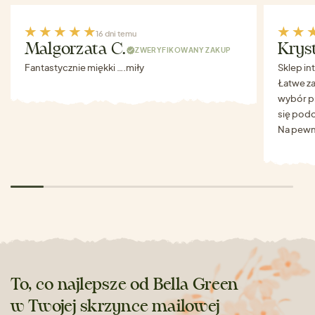
16 dni temu
Malgorzata C.
Krys
ZWERYFIKOWANY ZAKUP
Fantastycznie miękki ….miły
Sklep in
Łatwe za
wybór p
się podo
Na pewn
To, co najlepsze od Bella Green
w Twojej skrzynce mailowej