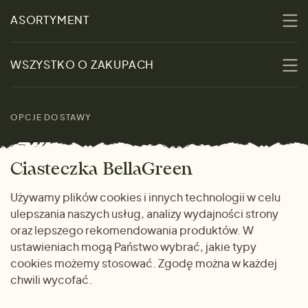
O nas
ASORTYMENT
Zrównoważoność
Promocje
WSZYSTKO O ZAKUPACH
Materiały
Kobiety
Przewodnik po
Skontaktuj się z nami
rozmiarach
OPCJE DOSTAWY
Mężczyźni
Marki
Zwrot towaru
Dom i wnętrze
Ciasteczka BellaGreen
Życzliwy magazyn
Wysyłka i płatność
Prezenty
Używamy plików cookies i innych technologii w celu
METODY PŁATNOŚCI
ulepszania naszych usług, analizy wydajności strony
Dlaczego warto kupować
oraz lepszego rekomendowania produktów. W
u nas
ustawieniach mogą Państwo wybrać, jakie typy
cookies możemy stosować. Zgodę można w każdej
chwili wycofać.