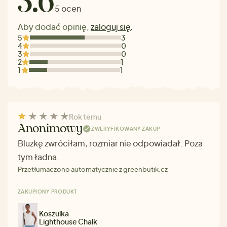
3.6
5 ocen
Aby dodać opinię,
zaloguj się
.
5
3
4
0
3
0
2
1
1
1
Rok temu
Anonimowy
ZWERYFIKOWANY ZAKUP
Bluzkę zwróciłam, rozmiar nie odpowiadał. Poza
tym ładna.
Przetłumaczono automatycznie z greenbutik.cz
ZAKUPIONY PRODUKT
Koszulka
Lighthouse Chalk