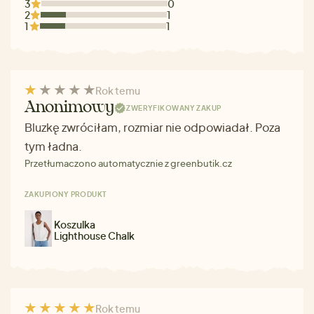
3
0
2
1
1
1
Rok temu
Anonimowy
ZWERYFIKOWANY ZAKUP
Bluzkę zwróciłam, rozmiar nie odpowiadał. Poza
tym ładna.
Przetłumaczono automatycznie z greenbutik.cz
ZAKUPIONY PRODUKT
Koszulka
Lighthouse Chalk
Rok temu