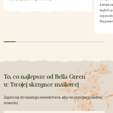
Łatwe za
wybór p
się podo
Na pewn
To, co najlepsze od Bella Green
w Twojej skrzynce mailowej
Zapisz się do naszego newslettera, aby nie przegapić żadnej
nowości