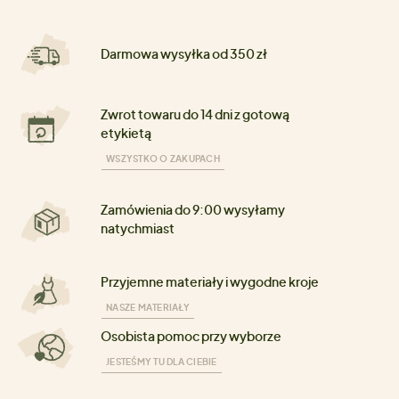
Darmowa wysyłka od 350 zł
Zwrot towaru do 14 dni z gotową
etykietą
WSZYSTKO O ZAKUPACH
Zamówienia do 9:00 wysyłamy
natychmiast
Przyjemne materiały i wygodne kroje
NASZE MATERIAŁY
Osobista pomoc przy wyborze
JESTEŚMY TU DLA CIEBIE