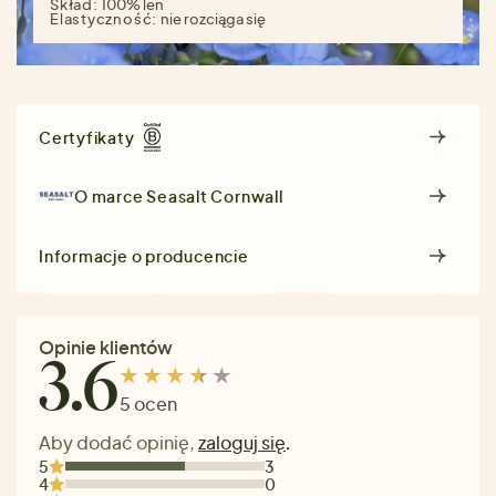
Skład:
100% len
Elastyczność:
nie rozciąga się
Certyfikaty
O marce
Seasalt Cornwall
Informacje o producencie
Opinie klientów
3.6
5 ocen
Aby dodać opinię,
zaloguj się
.
5
3
4
0