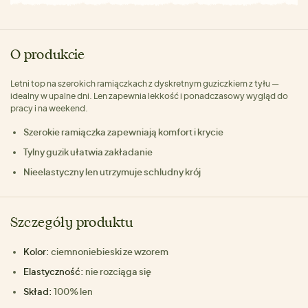
O produkcie
Letni top na szerokich ramiączkach z dyskretnym guziczkiem z tyłu —
idealny w upalne dni. Len zapewnia lekkość i ponadczasowy wygląd do
pracy i na weekend.
Szerokie ramiączka zapewniają komfort i krycie
Tylny guzik ułatwia zakładanie
Nieelastyczny len utrzymuje schludny krój
Szczegóły produktu
Kolor:
ciemnoniebieski ze wzorem
Elastyczność:
nie rozciąga się
Skład:
100% len