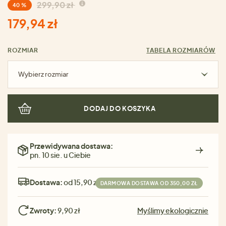
299,90 zł
40 %
179,94 zł
ROZMIAR
TABELA ROZMIARÓW
Wybierz rozmiar
DODAJ DO KOSZYKA
Przewidywana dostawa:
pn. 10 sie. u Ciebie
Dostawa:
od 15,90 zł
DARMOWA DOSTAWA OD 350,00 ZŁ
Zwroty:
9,90 zł
Myślimy ekologicznie