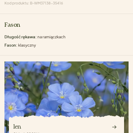
Kod produktu: B-WM37138-35416
Fason
Długość rękawa:
na ramiączkach
Fason:
klasyczny
len