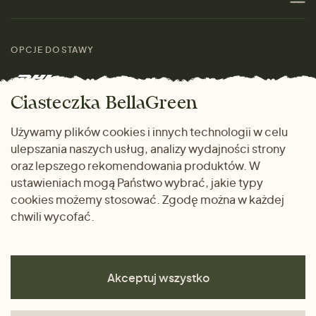
Materiały
Kobiety
Przewodnik po
Skontaktuj się z nami
rozmiarach
OPCJE DOSTAWY
Mężczyźni
Marki
Zwrot towaru
Dom i wnętrze
Ciasteczka BellaGreen
Życzliwy magazyn
Wysyłka i płatność
Prezenty
Używamy plików cookies i innych technologii w celu
METODY PŁATNOŚCI
ulepszania naszych usług, analizy wydajności strony
Dlaczego warto kupować
oraz lepszego rekomendowania produktów. W
u nas
ustawieniach mogą Państwo wybrać, jakie typy
cookies możemy stosować. Zgodę można w każdej
chwili wycofać.
Akceptuj wszystko