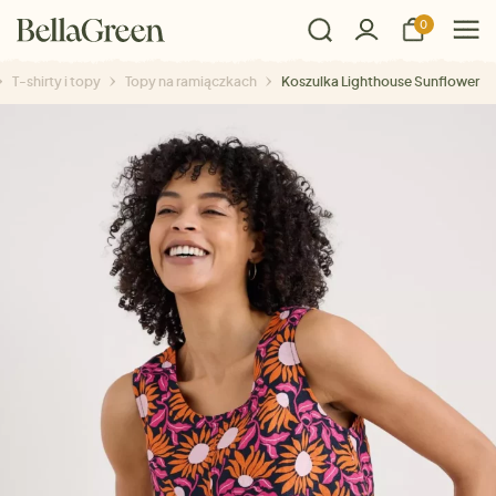
0
T-shirty i topy
Topy na ramiączkach
Koszulka Lighthouse Sunflower