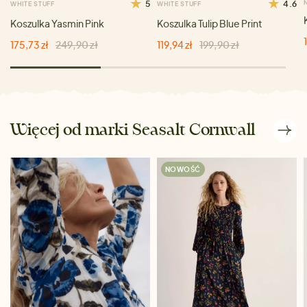
5
4.6
WHITE STUFF
WHITE STUFF
Koszulka Yasmin Pink
Koszulka Tulip Blue Print
175,73 zł
249,90 zł
119,94 zł
199,90 zł
Więcej od marki Seasalt Cornwall
NOWOŚĆ