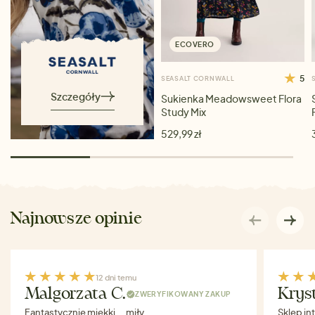
ECOVERO
5
SEASALT CORNWALL
Szczegóły
Sukienka Meadowsweet Flora
Study Mix
529,99 zł
Najnowsze opinie
12 dni temu
Malgorzata C.
Krys
ZWERYFIKOWANY ZAKUP
Fantastycznie miękki ….miły
Sklep in