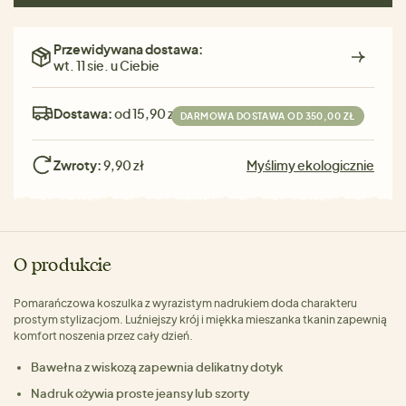
Przewidywana dostawa:
wt. 11 sie. u Ciebie
Dostawa:
od 15,90 zł
DARMOWA DOSTAWA OD 350,00 ZŁ
Zwroty:
9,90 zł
Myślimy ekologicznie
O produkcie
Pomarańczowa koszulka z wyrazistym nadrukiem doda charakteru
prostym stylizacjom. Luźniejszy krój i miękka mieszanka tkanin zapewnią
komfort noszenia przez cały dzień.
Bawełna z wiskozą zapewnia delikatny dotyk
Nadruk ożywia proste jeansy lub szorty