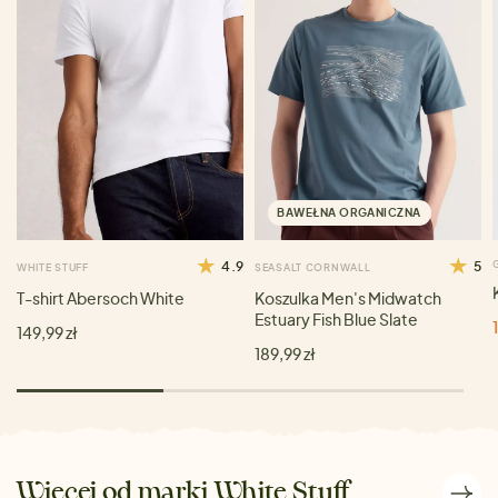
BAWEŁNA ORGANICZNA
4.9
5
WHITE STUFF
SEASALT CORNWALL
T-shirt Abersoch White
Koszulka Men's Midwatch
Estuary Fish Blue Slate
149,99 zł
189,99 zł
Więcej od marki White Stuff