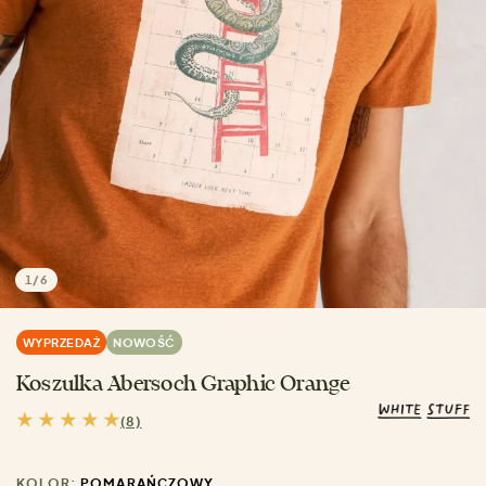
1
/
6
WYPRZEDAŻ
NOWOŚĆ
Koszulka Abersoch Graphic Orange
(8)
KOLOR:
POMARAŃCZOWY