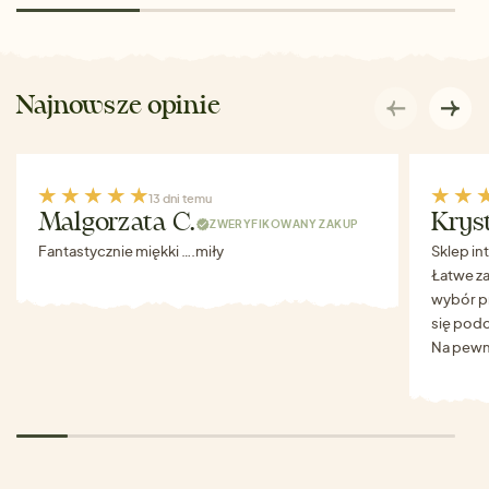
Najnowsze opinie
13 dni temu
Malgorzata C.
Krys
ZWERYFIKOWANY ZAKUP
Fantastycznie miękki ….miły
Sklep in
Łatwe za
wybór p
się podo
Na pewn