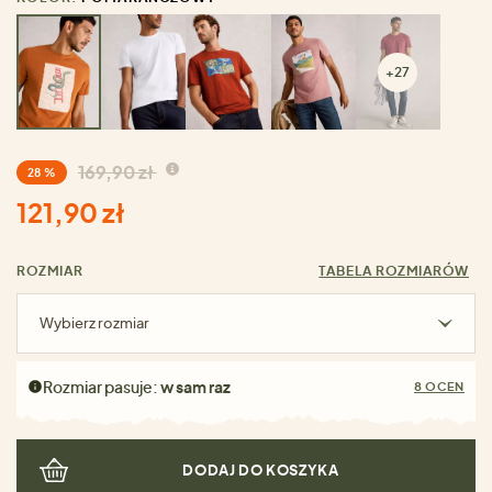
+27
169,90 zł
28 %
121,90 zł
ROZMIAR
TABELA ROZMIARÓW
Wybierz rozmiar
Rozmiar pasuje:
w sam raz
8 OCEN
DODAJ DO KOSZYKA