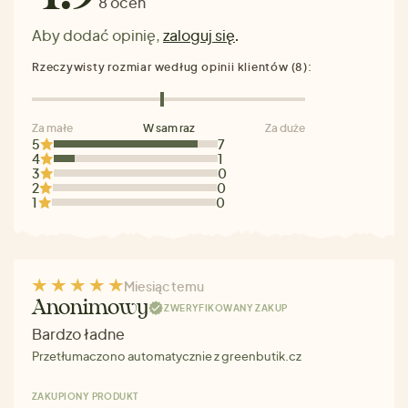
8 ocen
Aby dodać opinię,
zaloguj się
.
Rzeczywisty rozmiar według opinii klientów (8):
Za małe
W sam raz
Za duże
5
7
4
1
3
0
2
0
1
0
Miesiąc temu
Anonimowy
ZWERYFIKOWANY ZAKUP
Bardzo ładne
Przetłumaczono automatycznie z greenbutik.cz
ZAKUPIONY PRODUKT