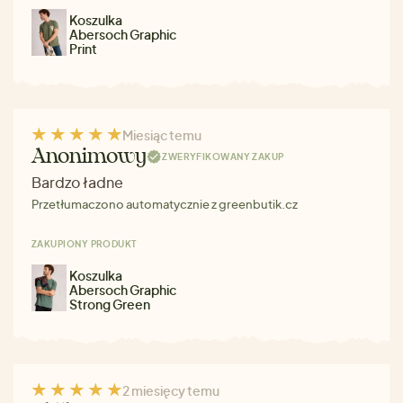
Koszulka
Abersoch Graphic
Print
Miesiąc temu
Anonimowy
ZWERYFIKOWANY ZAKUP
Bardzo ładne
Przetłumaczono automatycznie z greenbutik.cz
ZAKUPIONY PRODUKT
Koszulka
Abersoch Graphic
Strong Green
2 miesięcy temu