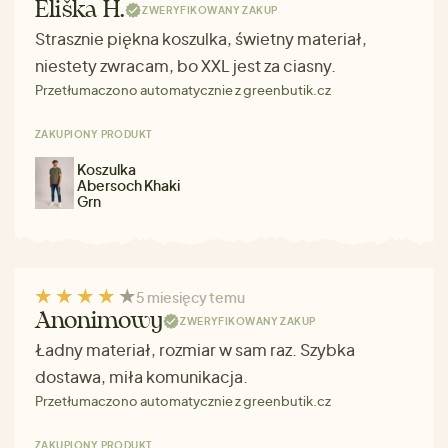
Eliška H.
ZWERYFIKOWANY ZAKUP
Strasznie piękna koszulka, świetny materiał,
niestety zwracam, bo XXL jest za ciasny.
Przetłumaczono automatycznie z greenbutik.cz
ZAKUPIONY PRODUKT
Koszulka
Abersoch Khaki
Grn
5 miesięcy temu
Anonimowy
ZWERYFIKOWANY ZAKUP
Ładny materiał, rozmiar w sam raz. Szybka
dostawa, miła komunikacja.
Przetłumaczono automatycznie z greenbutik.cz
ZAKUPIONY PRODUKT