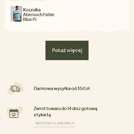
Koszulka
Abersoch Fishin
Blue Pr
Pokaż więcej
Darmowa wysyłka od 350 zł
Zwrot towaru do 14 dni z gotową
etykietą
WSZYSTKO O ZAKUPACH