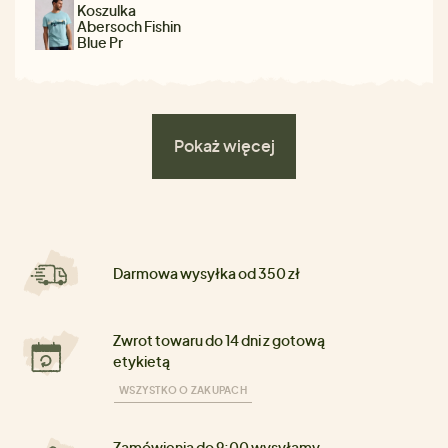
Koszulka
Abersoch Fishin
Blue Pr
Pokaż więcej
Darmowa wysyłka od 350 zł
Zwrot towaru do 14 dni z gotową
etykietą
WSZYSTKO O ZAKUPACH
Zamówienia do 9:00 wysyłamy