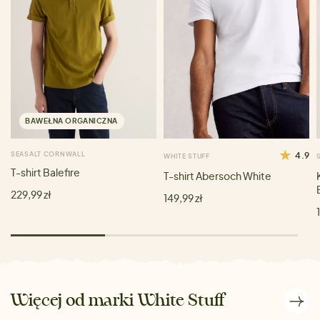
BAWEŁNA ORGANICZNA
SEASALT CORNWALL
4.9
WHITE STUFF
T-shirt Balefire
T-shirt Abersoch White
229,99 zł
149,99 zł
Więcej od marki White Stuff