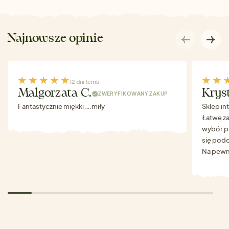
Najnowsze opinie
12 dni temu
Malgorzata C.
Krys
ZWERYFIKOWANY ZAKUP
Fantastycznie miękki ….miły
Sklep in
Łatwe za
wybór p
się podo
Na pewn