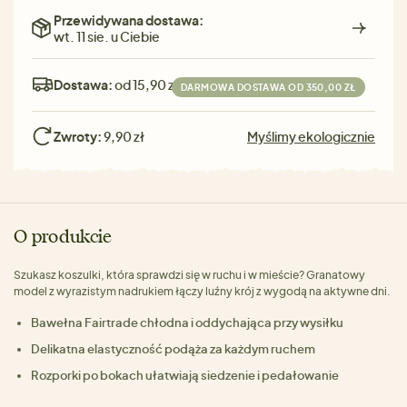
Przewidywana dostawa:
wt. 11 sie. u Ciebie
Dostawa:
od 15,90 zł
DARMOWA DOSTAWA OD 350,00 ZŁ
Zwroty:
9,90 zł
Myślimy ekologicznie
O produkcie
Szukasz koszulki, która sprawdzi się w ruchu i w mieście? Granatowy
model z wyrazistym nadrukiem łączy luźny krój z wygodą na aktywne dni.
Bawełna Fairtrade chłodna i oddychająca przy wysiłku
Delikatna elastyczność podąża za każdym ruchem
Rozporki po bokach ułatwiają siedzenie i pedałowanie