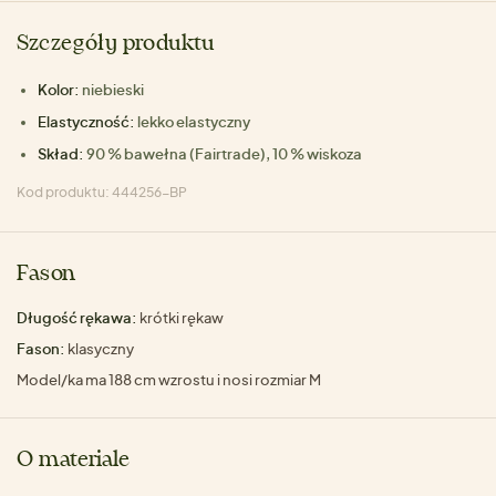
Szczegóły produktu
Kolor:
niebieski
Elastyczność:
lekko elastyczny
Skład:
90 % bawełna (Fairtrade), 10 % wiskoza
Kod produktu: 444256-BP
Fason
Długość rękawa:
krótki rękaw
Fason:
klasyczny
Model/ka ma 188 cm wzrostu i nosi rozmiar M
O materiale