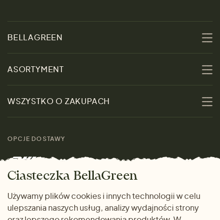
BELLAGREEN
O nas
ASORTYMENT
Zrównoważoność
Promocje
WSZYSTKO O ZAKUPACH
Materiały
Kobiety
Przewodnik po
Skontaktuj się z nami
rozmiarach
OPCJE DOSTAWY
Mężczyźni
Marki
Zwrot towaru
Dom i wnętrze
Ciasteczka BellaGreen
Życzliwy magazyn
Wysyłka i płatność
Prezenty
Używamy plików cookies i innych technologii w celu
METODY PŁATNOŚCI
ulepszania naszych usług, analizy wydajności strony
Dlaczego warto kupować
oraz lepszego rekomendowania produktów. W