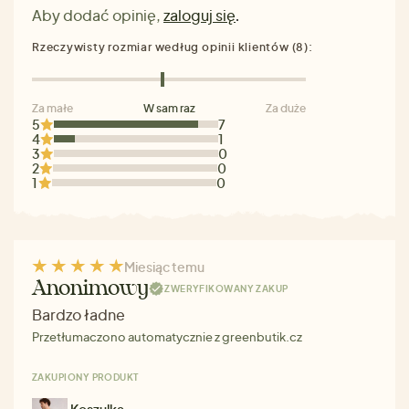
Aby dodać opinię,
zaloguj się
.
Rzeczywisty rozmiar według opinii klientów (8):
Za małe
W sam raz
Za duże
5
7
4
1
3
0
2
0
1
0
Miesiąc temu
Anonimowy
ZWERYFIKOWANY ZAKUP
Bardzo ładne
Przetłumaczono automatycznie z greenbutik.cz
ZAKUPIONY PRODUKT
Koszulka