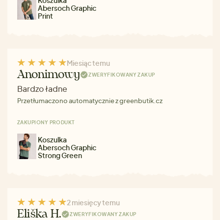
Abersoch Graphic
Print
Miesiąc temu
Anonimowy
ZWERYFIKOWANY ZAKUP
Bardzo ładne
Przetłumaczono automatycznie z greenbutik.cz
ZAKUPIONY PRODUKT
Koszulka
Abersoch Graphic
Strong Green
2 miesięcy temu
Eliška H.
ZWERYFIKOWANY ZAKUP