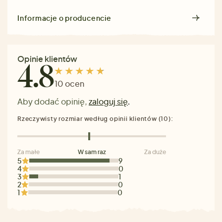
Informacje o producencie
Opinie klientów
4.8
10 ocen
Aby dodać opinię,
zaloguj się
.
Rzeczywisty rozmiar według opinii klientów (10):
Za małe
W sam raz
Za duże
5
9
4
0
3
1
2
0
1
0