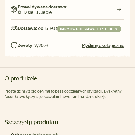
Przewidywana dostawa:
śr. 12 sie. u Ciebie
Dostawa:
od 15,90 zł
DARMOWA DOSTAWA OD 350,00 ZŁ
Zwroty:
9,90 zł
Myślimy ekologicznie
O produkcie
Proste dżinsy z bio denimu to baza codziennych stylizacji. Dyskretny
fason łatwo łączy się z koszulami i swetrami na różne okazje.
Szczegóły produktu
Krój:
prosty krój nogawek