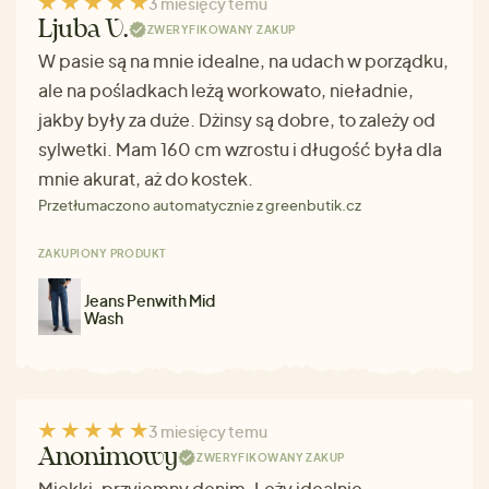
3 miesięcy temu
Ljuba V.
ZWERYFIKOWANY ZAKUP
W pasie są na mnie idealne, na udach w porządku,
ale na pośladkach leżą workowato, nieładnie,
jakby były za duże. Dżinsy są dobre, to zależy od
sylwetki. Mam 160 cm wzrostu i długość była dla
mnie akurat, aż do kostek.
Przetłumaczono automatycznie z greenbutik.cz
ZAKUPIONY PRODUKT
Jeans Penwith Mid
Wash
3 miesięcy temu
Anonimowy
ZWERYFIKOWANY ZAKUP
Miękki, przyjemny denim. Leży idealnie.