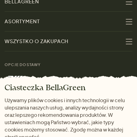
BELLAGREEN
O nas
ASORTYMENT
Zrównoważoność
Promocje
WSZYSTKO O ZAKUPACH
Materiały
Kobiety
Przewodnik po
Skontaktuj się z nami
rozmiarach
OPCJE DOSTAWY
Mężczyźni
Marki
Zwrot towaru
Dom i wnętrze
Ciasteczka BellaGreen
Życzliwy magazyn
Wysyłka i płatność
Prezenty
Używamy plików cookies i innych technologii w celu
METODY PŁATNOŚCI
ulepszania naszych usług, analizy wydajności strony
Dlaczego warto kupować
oraz lepszego rekomendowania produktów. W
u nas
ustawieniach mogą Państwo wybrać, jakie typy
cookies możemy stosować. Zgodę można w każdej
chwili wycofać.