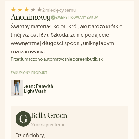
2 miesięcy temu
Anonimowy
ZWERYFIKOWANY ZAKUP
Świetny materiał, kolor i krój, ale bardzo krótkie –
(mój wzrost 167). Szkoda, że nie podajecie
wewnętrznej długości spodni, uniknęłabym
rozczarowania.
Przetłumaczono automatycznie z greenbutik.sk
ZAKUPIONY PRODUKT
Jeans Penwith
Light Wash
Bella Green
2 miesięcy temu
Dzień dobry,