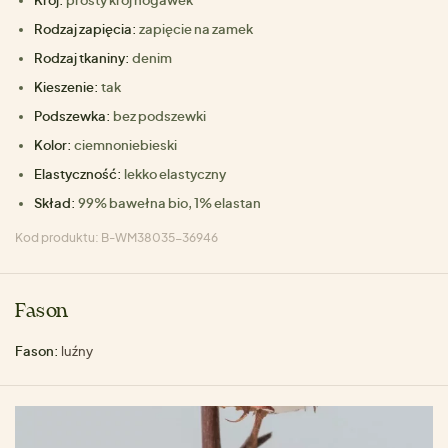
Rodzaj zapięcia:
zapięcie na zamek
Rodzaj tkaniny:
denim
Kieszenie:
tak
Podszewka:
bez podszewki
Kolor:
ciemnoniebieski
Elastyczność:
lekko elastyczny
Skład:
99% bawełna bio, 1% elastan
Kod produktu: B-WM38035-36946
Fason
Fason:
luźny