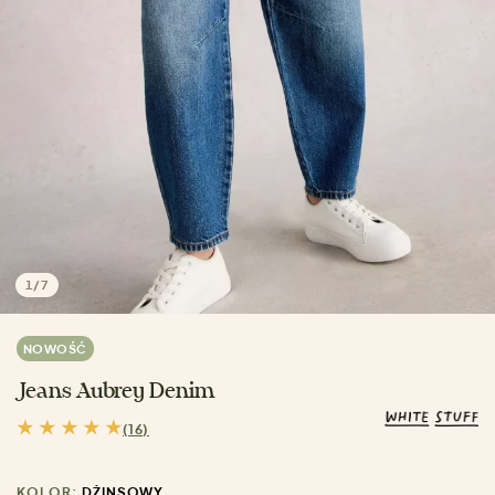
1
/
7
NOWOŚĆ
Jeans Aubrey Denim
(16)
KOLOR:
DŻINSOWY