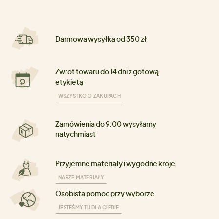
Darmowa wysyłka od 350 zł
Zwrot towaru do 14 dni z gotową
etykietą
WSZYSTKO O ZAKUPACH
Zamówienia do 9:00 wysyłamy
natychmiast
Przyjemne materiały i wygodne kroje
NASZE MATERIAŁY
Osobista pomoc przy wyborze
JESTEŚMY TU DLA CIEBIE