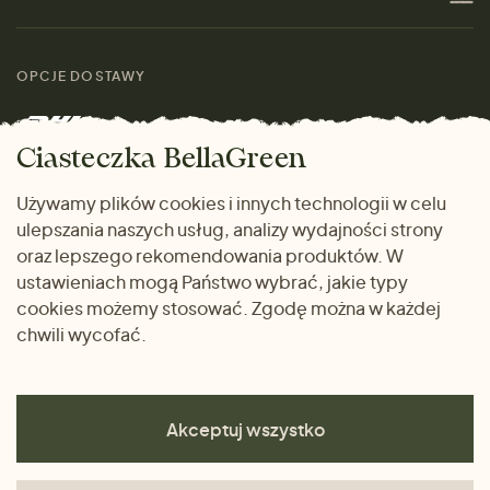
Materiały
Kobiety
Przewodnik po
Skontaktuj się z nami
rozmiarach
OPCJE DOSTAWY
Mężczyźni
Marki
Zwrot towaru
Dom i wnętrze
Ciasteczka BellaGreen
Życzliwy magazyn
Wysyłka i płatność
Prezenty
Używamy plików cookies i innych technologii w celu
METODY PŁATNOŚCI
ulepszania naszych usług, analizy wydajności strony
Dlaczego warto kupować
oraz lepszego rekomendowania produktów. W
u nas
ustawieniach mogą Państwo wybrać, jakie typy
cookies możemy stosować. Zgodę można w każdej
chwili wycofać.
Akceptuj wszystko