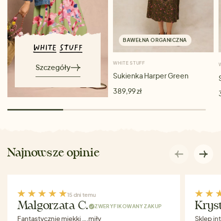
BAWEŁNA ORGANICZNA
WHITE STUFF
Szczegóły
Sukienka Harper Green
389,99 zł
Najnowsze opinie
15 dni temu
Malgorzata C.
Krys
ZWERYFIKOWANY ZAKUP
Fantastycznie miękki ….miły
Sklep in