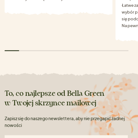
Łatwe za
wybór p
się podo
Na pewn
To, co najlepsze od Bella Green
w Twojej skrzynce mailowej
Zapisz się do naszego newslettera, aby nie przegapić żadnej
nowości