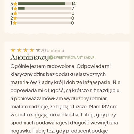
5
14
4
2
3
0
2
0
1
0
20 dni temu
Anonimowy
ZWERYFIKOWANY ZAKUP
Ogólnie jestem zadowolona. Odpowiada mi
klasyczny dżins bez dodatku elastycznych
materiałów. Ładny krój i dobrze leżą w pasie. Nie
odpowiada mi długość, są krótsze niż na zdjęciu,
a ponieważ zamówiłam wydłużony rozmiar,
miałam nadzieję, że będą dłuższe. Mam 182 cm
wzrostu i sięgają mi nad kostki. Lubię, gdy przy
spodniach podawana jest długość wewnętrzna
nogawki. I lubię też, gdy producent podaje