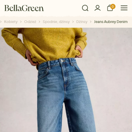
0
Kobiety
Odzież
Spodnie, dżinsy
Dżinsy
Jeans Aubrey Denim