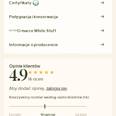
Certyfikaty
Pielęgnacja i konserwacja
O marce
White Stuff
Informacje o producencie
Opinie klientów
4.9
16 ocen
Aby dodać opinię,
zaloguj się
.
Rzeczywisty rozmiar według opinii klientów (16):
Za małe
W sam raz
Za duże