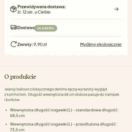
Przewidywana dostawa:
śr. 12 sie. u Ciebie
Dostawa:
ZA DARMO
Zwroty:
9,90 zł
Myślimy ekologicznie
O produkcie
Jeansy balloon z klasycznego denimu łączą wyrazisty wygląd
z komfortem. Długość wewnętrzna 68 cm dobrze pasuje do trampek
i botków.
Wewnętrzna długość nogawki (L) – standardowa długość:
68,5 cm
Wewnętrzna długość nogawki (L) – przedłużona długość:
73,5 cm