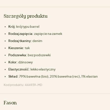
Szczegóły produktu
Krój:
krój typu barrel
Rodzaj zapięcia:
zapięcie na zamek
Rodzaj tkaniny:
denim
Kieszenie:
tak
Podszewka:
bez podszewki
Kolor:
dżinsowy
Elastyczność:
lekko elastyczny
Skład:
79% bawełna (bio), 20% bawełna (rec), 1% elastan
Kod produktu: 444939-MD
Fason