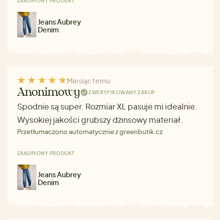
ZAKUPIONY PRODUKT
Jeans Aubrey
Denim
Miesiąc temu
Anonimowy
ZWERYFIKOWANY ZAKUP
Spodnie są super. Rozmiar XL pasuje mi idealnie.
Wysokiej jakości grubszy dżinsowy materiał.
Przetłumaczono automatycznie z greenbutik.cz
ZAKUPIONY PRODUKT
Jeans Aubrey
Denim