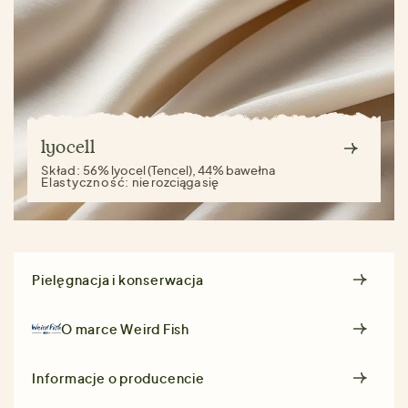
lyocell
Skład:
56% lyocel (Tencel), 44% bawełna
Elastyczność:
nie rozciąga się
Pielęgnacja i konserwacja
O marce
Weird Fish
Informacje o producencie