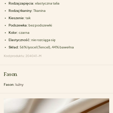
Rodzaj zapięcia:
elastyczna talia
Rodzaj tkaniny:
Tkanina
Kieszenie:
tak
Podszewka:
bez podszewki
Kolor:
czarna
Elastyczność:
nie rozciąga się
Skład:
56% lyocel (Tencel), 44% bawełna
Kod produktu: 204041-M
Fason
Fason:
luźny