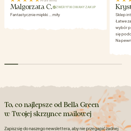
14 dni temu
Malgorzata C.
Krys
ZWERYFIKOWANY ZAKUP
Fantastycznie miękki ….miły
Sklep in
Łatwe za
wybór p
się podo
Na pewn
To, co najlepsze od Bella Green
w Twojej skrzynce mailowej
Zapisz się do naszego newslettera, aby nie przegapić żadnej