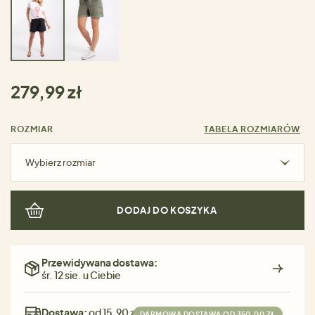
279,99 zł
ROZMIAR
TABELA ROZMIARÓW
Wybierz rozmiar
DODAJ DO KOSZYKA
Przewidywana dostawa:
śr. 12 sie. u Ciebie
Dostawa:
od 15,90 zł
DARMOWA DOSTAWA OD 350,00 ZŁ