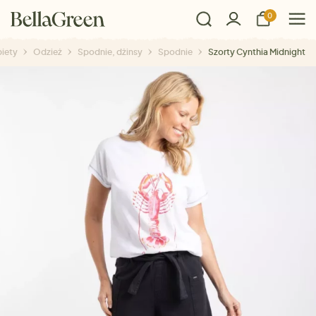
0
iety
Odzież
Spodnie, dżinsy
Spodnie
Szorty Cynthia Midnight