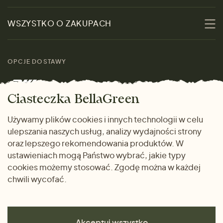
Zrównoważoność
Promocje
WSZYSTKO O ZAKUPACH
Materiały
Kobiety
Przewodnik po
Skontaktuj się z nami
rozmiarach
OPCJE DOSTAWY
Mężczyźni
Marki
Zwrot towaru
Dom i wnętrze
Ciasteczka BellaGreen
Życzliwy magazyn
Wysyłka i płatność
Prezenty
Używamy plików cookies i innych technologii w celu
METODY PŁATNOŚCI
ulepszania naszych usług, analizy wydajności strony
Dlaczego warto kupować
oraz lepszego rekomendowania produktów. W
u nas
ustawieniach mogą Państwo wybrać, jakie typy
cookies możemy stosować. Zgodę można w każdej
chwili wycofać.
Akceptuj wszystko