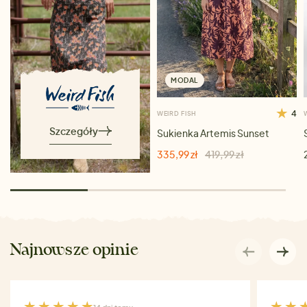
MODAL
4
WEIRD FISH
Szczegóły
Sukienka Artemis Sunset
335,99 zł
419,99 zł
Najnowsze opinie