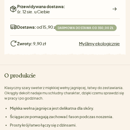
Przewidywana dostawa:
śr. 12 sie. u Ciebie
Dostawa:
od 15,90 zł
DARMOWA DOSTAWA OD 350,00 ZŁ
Zwroty:
9,90 zł
Myślimy ekologicznie
O produkcie
Klasyczny szary sweter z miękkiej wełny jagnięcej, łatwy do zestawiania.
Okrągły dekolt nadaje mu schludny charakter, dzięki czemu sprawdzi się
w pracy i po godzinach.
Miękka wełna jagnięca jest delikatna dla skóry.
Ściągacze pomagają zachować fason podczas noszenia.
Prosty krój łatwo łączy się z dżinsami.