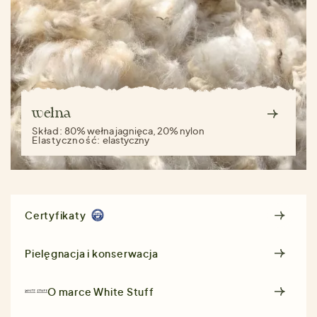
wełna
Skład:
80% wełna jagnięca, 20% nylon
Elastyczność:
elastyczny
Certyfikaty
Pielęgnacja i konserwacja
O marce
White Stuff