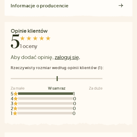
Informacje o producencie
Opinie klientów
5
1 oceny
Aby dodać opinię,
zaloguj się
.
Rzeczywisty rozmiar według opinii klientów (1):
Za małe
W sam raz
Za duże
5
1
4
0
3
0
2
0
1
0