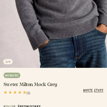
1
/
6
NOWOŚĆ
Sweter Milton Mock Grey
(1)
KOLOR:
ŚREDNI SZARY