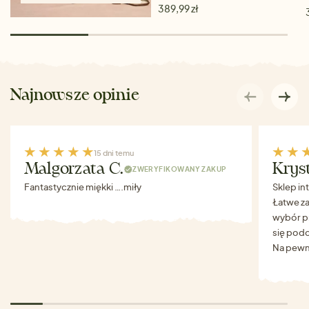
389,99 zł
Najnowsze opinie
15 dni temu
Malgorzata C.
Krys
ZWERYFIKOWANY ZAKUP
Fantastycznie miękki ….miły
Sklep in
Łatwe za
wybór p
się podo
Na pewn