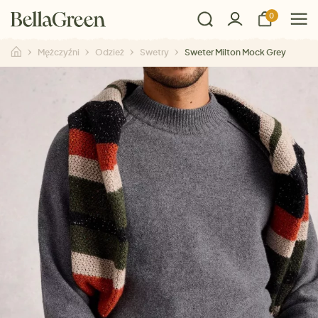
0
Mężczyźni
Odzież
Swetry
Sweter Milton Mock Grey