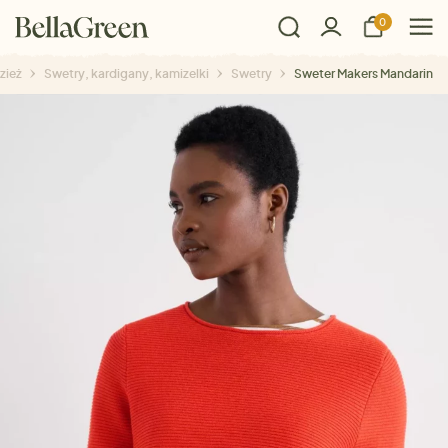
0
zież
Swetry, kardigany, kamizelki
Swetry
Sweter Makers Mandarin