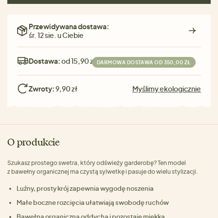
Przewidywana dostawa:
śr. 12 sie. u Ciebie
Dostawa:
od 15,90 zł
DARMOWA DOSTAWA OD 350,00 ZŁ
Zwroty:
9,90 zł
Myślimy ekologicznie
O produkcie
Szukasz prostego swetra, który odświeży garderobę? Ten model
z bawełny organicznej ma czystą sylwetkę i pasuje do wielu stylizacji.
Luźny, prosty krój zapewnia wygodę noszenia
Małe boczne rozcięcia ułatwiają swobodę ruchów
Bawełna organiczna oddycha i pozostaje miękka