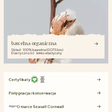
bawełna organiczna
Skład:
100% bawełna (GOTS bio)
Elastyczność:
lekko elastyczny
Certyfikaty
Pielęgnacja i konserwacja
O marce
Seasalt Cornwall