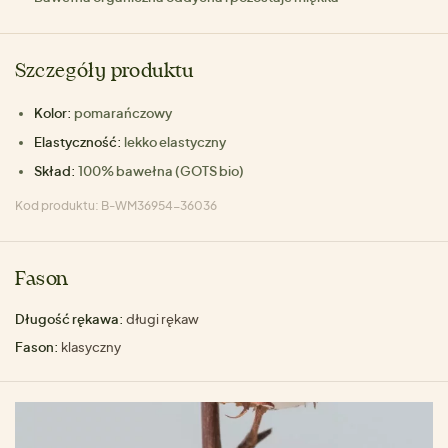
Szczegóły produktu
Kolor:
pomarańczowy
Elastyczność:
lekko elastyczny
Skład:
100% bawełna (GOTS bio)
Kod produktu: B-WM36954-36036
Fason
Długość rękawa:
długi rękaw
Fason:
klasyczny