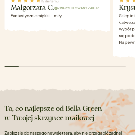
15 dni temu
Malgorzata C.
Krys
ZWERYFIKOWANY ZAKUP
Fantastycznie miękki ….miły
Sklep in
Łatwe za
wybór p
się podo
Na pewn
To, co najlepsze od Bella Green
w Twojej skrzynce mailowej
Zapisz się do naszego newslettera, aby nie przegapić żadnej