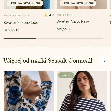
BAWEŁNA ORGANICZNA
BAWEŁNA ORGANICZNA
4.8
WHITE STUFF
SEASALT CORNWALL
Sweter Poppy Navy
Sweter Makers Cadet
319,99 zł
309,99 zł
Więcej od marki Seasalt Cornwall
NOWOŚĆ