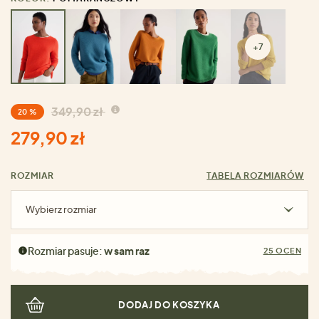
+7
349,90 zł
20 %
279,90 zł
ROZMIAR
TABELA ROZMIARÓW
Wybierz rozmiar
Rozmiar pasuje:
w sam raz
25 OCEN
DODAJ DO KOSZYKA