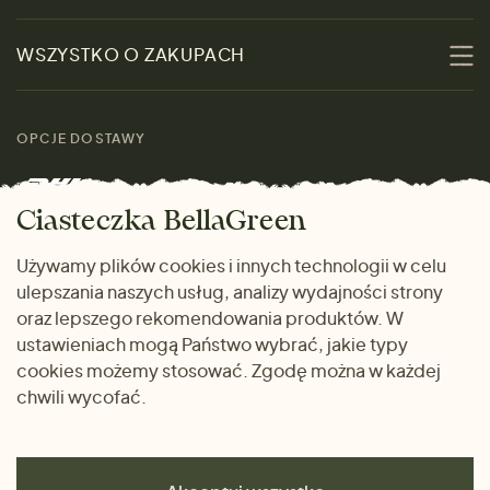
Zrównoważoność
Promocje
WSZYSTKO O ZAKUPACH
Materiały
Kobiety
Przewodnik po
Skontaktuj się z nami
rozmiarach
OPCJE DOSTAWY
Mężczyźni
Marki
Zwrot towaru
Dom i wnętrze
Ciasteczka BellaGreen
Życzliwy magazyn
Wysyłka i płatność
Prezenty
Używamy plików cookies i innych technologii w celu
METODY PŁATNOŚCI
ulepszania naszych usług, analizy wydajności strony
Dlaczego warto kupować
oraz lepszego rekomendowania produktów. W
u nas
ustawieniach mogą Państwo wybrać, jakie typy
cookies możemy stosować. Zgodę można w każdej
chwili wycofać.