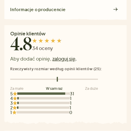
Informacje o producencie
Opinie klientów
4.8
34 oceny
Aby dodać opinię,
zaloguj się
.
Rzeczywisty rozmiar według opinii klientów (25):
Za małe
W sam raz
Za duże
5
31
4
1
3
1
2
1
1
0