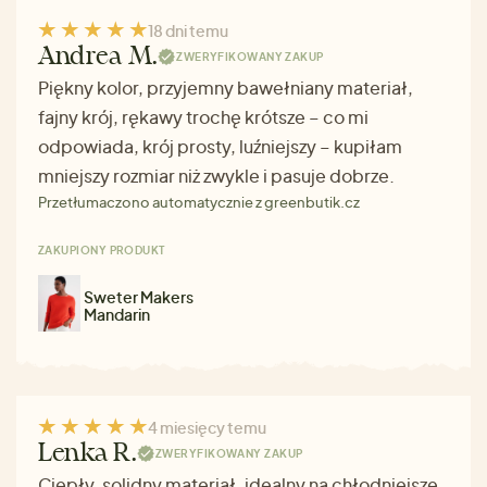
18 dni temu
Andrea M.
ZWERYFIKOWANY ZAKUP
Piękny kolor, przyjemny bawełniany materiał,
fajny krój, rękawy trochę krótsze – co mi
odpowiada, krój prosty, luźniejszy – kupiłam
mniejszy rozmiar niż zwykle i pasuje dobrze.
Przetłumaczono automatycznie z greenbutik.cz
ZAKUPIONY PRODUKT
Sweter Makers
Mandarin
4 miesięcy temu
Lenka R.
ZWERYFIKOWANY ZAKUP
Ciepły, solidny materiał, idealny na chłodniejsze