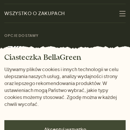
Zrównoważoność
Promocje
WSZYSTKO O ZAKUPACH
Materiały
Kobiety
Przewodnik po
Skontaktuj się z nami
rozmiarach
OPCJE DOSTAWY
Mężczyźni
Marki
Zwrot towaru
Dom i wnętrze
Ciasteczka BellaGreen
Życzliwy magazyn
Wysyłka i płatność
Prezenty
Używamy plików cookies i innych technologii w celu
METODY PŁATNOŚCI
ulepszania naszych usług, analizy wydajności strony
Dlaczego warto kupować
oraz lepszego rekomendowania produktów. W
u nas
ustawieniach mogą Państwo wybrać, jakie typy
cookies możemy stosować. Zgodę można w każdej
chwili wycofać.
Akceptuj wszystko