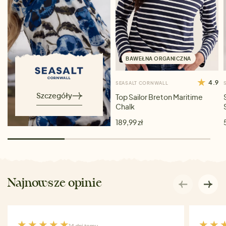
BAWEŁNA ORGANICZNA
4.9
SEASALT CORNWALL
Szczegóły
Top Sailor Breton Maritime
Chalk
189,99 zł
Najnowsze opinie
14 dni temu