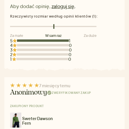
Aby dodać opinię,
zaloguj się
.
Rzeczywisty rozmiar według opinii klientów (1):
Za małe
W sam raz
Za duże
5
1
4
0
3
0
2
0
1
0
7 miesięcy temu
Anonimowy
ZWERYFIKOWANY ZAKUP
ZAKUPIONY PRODUKT
Sweter Dawson
Fern