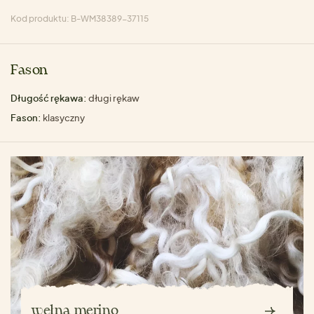
Kod produktu: B-WM38389-37115
Fason
Długość rękawa:
długi rękaw
Fason:
klasyczny
wełna merino