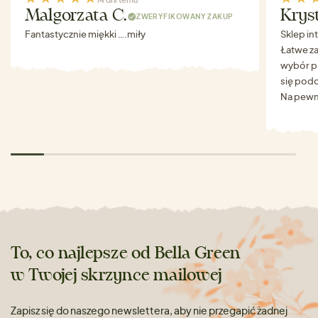
Malgorzata C.
Krys
ZWERYFIKOWANY ZAKUP
Fantastycznie miękki ….miły
Sklep in
Łatwe za
wybór p
się podo
Na pewn
To, co najlepsze od Bella Green
w Twojej skrzynce mailowej
Zapisz się do naszego newslettera, aby nie przegapić żadnej