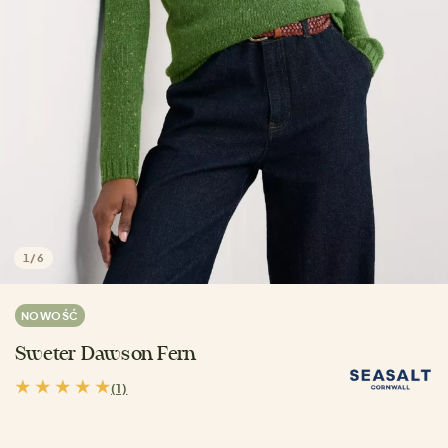
1
/
6
NOWOŚĆ
Sweter Dawson Fern
(1)