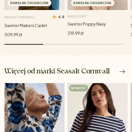
BAWEŁNA ORGANICZNA
BAWEŁNA ORGANICZNA
4.8
WHITE STUFF
SEASALT CORNWALL
Sweter Poppy Navy
Sweter Makers Cadet
319,99 zł
309,99 zł
Więcej od marki Seasalt Cornwall
NOWOŚĆ