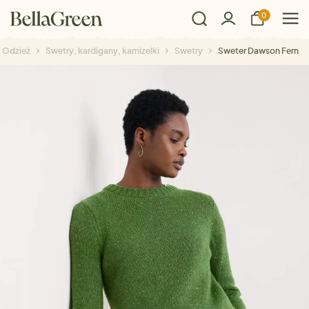
0
Odzież
Swetry, kardigany, kamizelki
Swetry
Sweter Dawson Fern