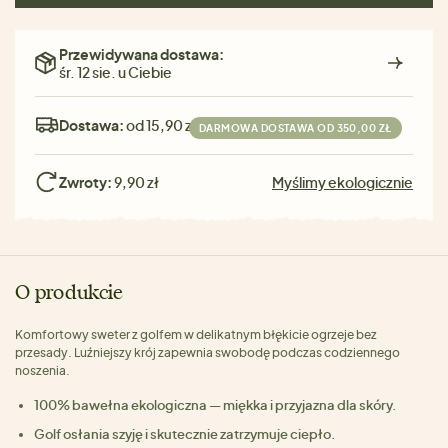
Przewidywana dostawa:
śr. 12 sie. u Ciebie
Dostawa:
od 15,90 zł
DARMOWA DOSTAWA OD 350,00 ZŁ
Zwroty:
9,90 zł
Myślimy ekologicznie
O produkcie
Komfortowy sweter z golfem w delikatnym błękicie ogrzeje bez
przesady. Luźniejszy krój zapewnia swobodę podczas codziennego
noszenia.
100% bawełna ekologiczna — miękka i przyjazna dla skóry.
Golf osłania szyję i skutecznie zatrzymuje ciepło.