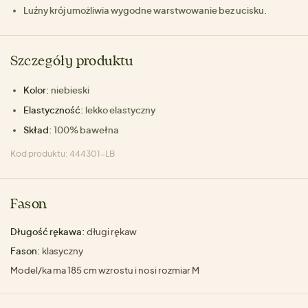
Luźny krój umożliwia wygodne warstwowanie bez ucisku.
Szczegóły produktu
Kolor:
niebieski
Elastyczność:
lekko elastyczny
Skład:
100% bawełna
Kod produktu: 444301-LB
Fason
Długość rękawa:
długi rękaw
Fason:
klasyczny
Model/ka ma 185 cm wzrostu i nosi rozmiar M