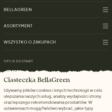
BELLAGREEN
O nas
ASORTYMENT
Zrównoważoność
Promocje
WSZYSTKO O ZAKUPACH
Materiały
Kobiety
Przewodnik po
Skontaktuj się z nami
rozmiarach
OPCJE DOSTAWY
Mężczyźni
Marki
Zwrot towaru
Dom i wnętrze
Ciasteczka BellaGreen
Życzliwy magazyn
Wysyłka i płatność
Prezenty
Używamy plików cookies i innych technologii w celu
METODY PŁATNOŚCI
ulepszania naszych usług, analizy wydajności strony
Dlaczego warto kupować
oraz lepszego rekomendowania produktów. W
u nas
ustawieniach mogą Państwo wybrać, jakie typy