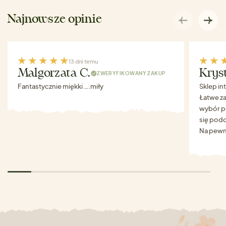
Najnowsze opinie
13 dni temu
Malgorzata C.
Krys
ZWERYFIKOWANY ZAKUP
Fantastycznie miękki ….miły
Sklep in
Łatwe za
wybór p
się podo
Na pewn