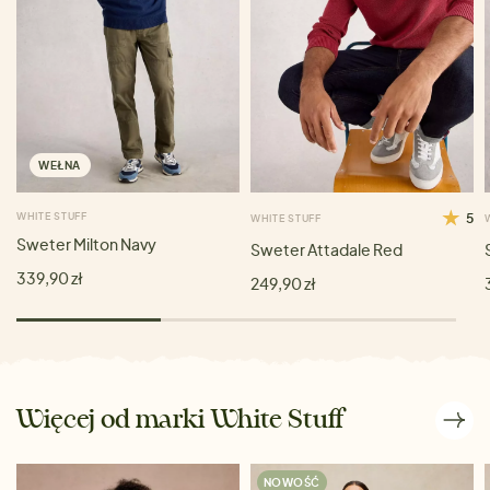
WEŁNA
WHITE STUFF
5
WHITE STUFF
Sweter Milton Navy
Sweter Attadale Red
339,90 zł
249,90 zł
Więcej od marki White Stuff
NOWOŚĆ