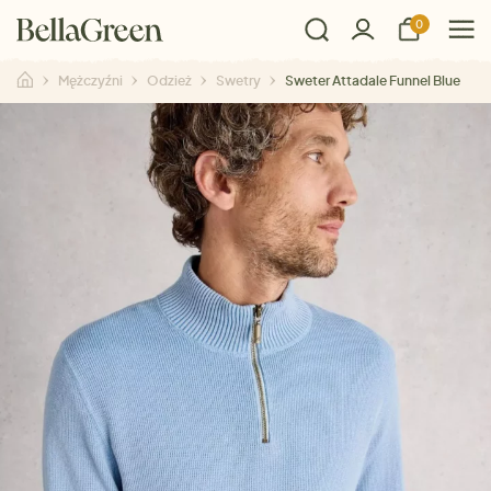
0
Mężczyźni
Odzież
Swetry
Sweter Attadale Funnel Blue