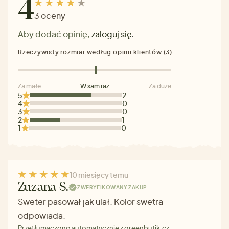
4
3 oceny
Aby dodać opinię,
zaloguj się
.
Rzeczywisty rozmiar według opinii klientów (3):
Za małe
W sam raz
Za duże
5
2
4
0
3
0
2
1
1
0
10 miesięcy temu
Zuzana S.
ZWERYFIKOWANY ZAKUP
Sweter pasował jak ulał. Kolor swetra
odpowiada.
Przetłumaczono automatycznie z greenbutik.cz