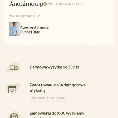
Anonimowy
ZWERYFIKOWANY ZAKUP
ZAKUPIONY PRODUKT
Sweter Attadale
Funnel Blue
Darmowa wysyłka od 350 zł
Zwrot towaru do 14 dni z gotową
etykietą
WSZYSTKO O ZAKUPACH
Zamówienia do 9:00 wysyłamy