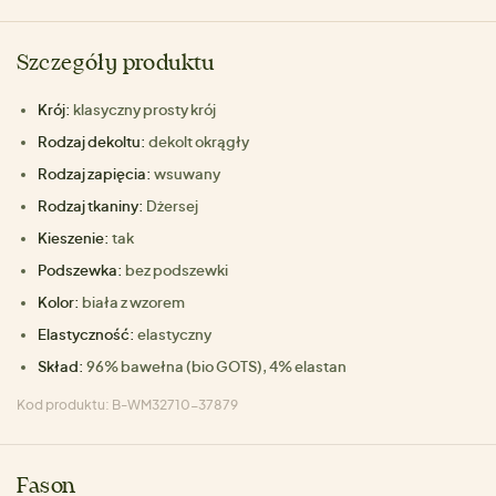
Szczegóły produktu
Krój:
klasyczny prosty krój
Rodzaj dekoltu:
dekolt okrągły
Rodzaj zapięcia:
wsuwany
Rodzaj tkaniny:
Dżersej
Kieszenie:
tak
Podszewka:
bez podszewki
Kolor:
biała z wzorem
Elastyczność:
elastyczny
Skład:
96% bawełna (bio GOTS), 4% elastan
Kod produktu: B-WM32710-37879
Fason