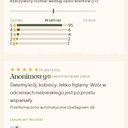
Rzeczywisty rozmiar według opinii klientów (71):
Za małe
W sam raz
Za duże
5
95
4
6
3
4
2
2
1
1
14 dni temu
Anonimowy
ZWERYFIKOWANY ZAKUP
Świetny krój, kobiecy, lekko figlarny. Wzór w
odcieniach niebieskiego jest po prostu
wspaniały.
Przetłumaczono automatycznie z bellagreen.de
ZAKUPIONY PRODUKT