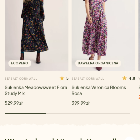
ECOVERO
BAWEŁNA ORGANICZNA
5
4.8
SEASALT CORNWALL
SEASALT CORNWALL
Sukienka Meadowsweet Flora
Sukienka Veronica Blooms
Study Mix
Rosa
529,99 zł
399,99 zł