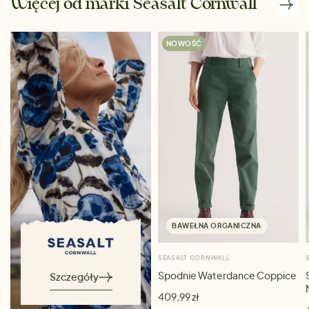
Więcej od marki Seasalt Cornwall
NOWOŚĆ
BAWEŁNA ORGANICZNA
SEASALT CORNWALL
Spodnie Waterdance Coppice
Szczegóły
409,99 zł