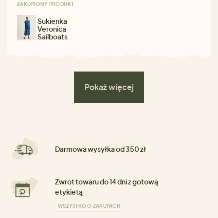
ZAKUPIONY PRODUKT
Sukienka
Veronica
Sailboats
Pokaż więcej
Darmowa wysyłka od 350 zł
Zwrot towaru do 14 dni z gotową
etykietą
WSZYSTKO O ZAKUPACH