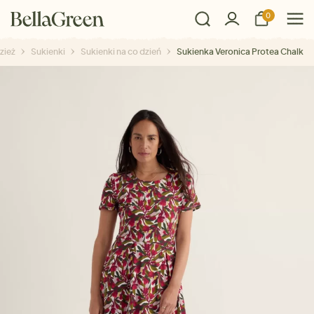
0
zież
Sukienki
Sukienki na co dzień
Sukienka Veronica Protea Chalk