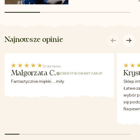
Najnowsze opinie
13 dni temu
Malgorzata C.
Krys
ZWERYFIKOWANY ZAKUP
Fantastycznie miękki ….miły
Sklep in
Łatwe za
wybór p
się podo
Na pewn