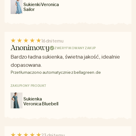
Sukienki Veronica
Sailor
16 dni temu
Anonimowy
ZWERYFIKOWANY ZAKUP
Bardzo ładna sukienka, świetna jakość, idealnie
dopasowana.
Przetłumaczono automatycznie z bellagreen.de
ZAKUPIONY PRODUKT
Sukienka
Veronica Bluebell
23 dni temu