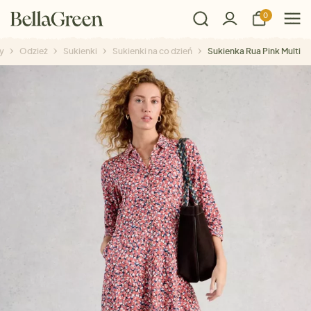
0
y
Odzież
Sukienki
Sukienki na co dzień
Sukienka Rua Pink Multi