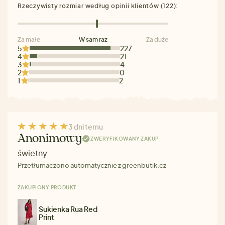
Rzeczywisty rozmiar według opinii klientów (122):
Za małe
W sam raz
Za duże
5
227
4
21
3
4
2
0
1
2
3 dni temu
Anonimowy
ZWERYFIKOWANY ZAKUP
świetny
Przetłumaczono automatycznie z greenbutik.cz
ZAKUPIONY PRODUKT
Sukienka Rua Red
Print