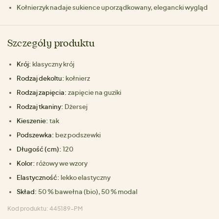
Kołnierzyk nadaje sukience uporządkowany, elegancki wygląd
Szczegóły produktu
Krój:
klasyczny krój
Rodzaj dekoltu:
kołnierz
Rodzaj zapięcia:
zapięcie na guziki
Rodzaj tkaniny:
Dżersej
Kieszenie:
tak
Podszewka:
bez podszewki
Długość (cm):
120
Kolor:
różowy we wzory
Elastyczność:
lekko elastyczny
Skład:
50 % bawełna (bio), 50 % modal
Kod produktu: 445189-PM