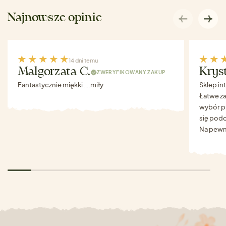
Najnowsze opinie
14 dni temu
Malgorzata C.
Krys
ZWERYFIKOWANY ZAKUP
Fantastycznie miękki ….miły
Sklep in
Łatwe za
wybór p
się podo
Na pewn