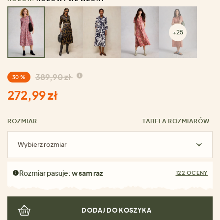
+25
389,90 zł
30 %
272,99 zł
ROZMIAR
TABELA ROZMIARÓW
Wybierz rozmiar
Rozmiar pasuje:
w sam raz
122 OCENY
DODAJ DO KOSZYKA