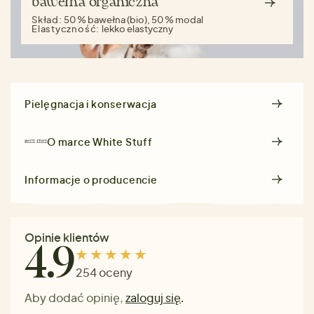
bawełna organiczna
Skład:
50 % bawełna (bio), 50 % modal
Elastyczność:
lekko elastyczny
Pielęgnacja i konserwacja
O marce
White Stuff
Informacje o producencie
Opinie klientów
4.9
254 oceny
Aby dodać opinię,
zaloguj się
.