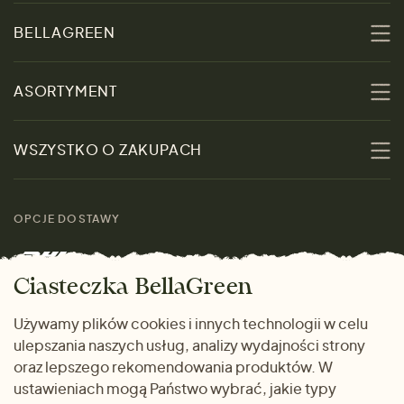
BELLAGREEN
O nas
ASORTYMENT
Zrównoważoność
Promocje
WSZYSTKO O ZAKUPACH
Materiały
Kobiety
Przewodnik po
Skontaktuj się z nami
rozmiarach
OPCJE DOSTAWY
Mężczyźni
Marki
Zwrot towaru
Dom i wnętrze
Ciasteczka BellaGreen
Życzliwy magazyn
Wysyłka i płatność
Prezenty
Używamy plików cookies i innych technologii w celu
METODY PŁATNOŚCI
ulepszania naszych usług, analizy wydajności strony
Dlaczego warto kupować
oraz lepszego rekomendowania produktów. W
u nas
ustawieniach mogą Państwo wybrać, jakie typy