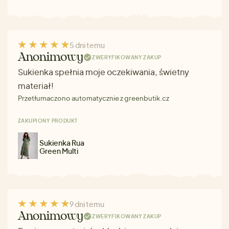
5 dni temu
Anonimowy
ZWERYFIKOWANY ZAKUP
Sukienka spełnia moje oczekiwania, świetny
materiał!
Przetłumaczono automatycznie z greenbutik.cz
ZAKUPIONY PRODUKT
Sukienka Rua
Green Multi
9 dni temu
Anonimowy
ZWERYFIKOWANY ZAKUP