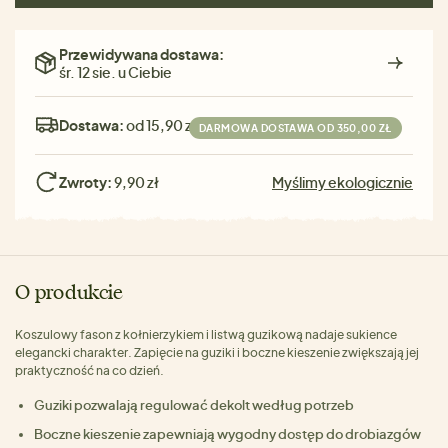
Przewidywana dostawa:
śr. 12 sie. u Ciebie
Dostawa:
od 15,90 zł
DARMOWA DOSTAWA OD 350,00 ZŁ
Zwroty:
9,90 zł
Myślimy ekologicznie
O produkcie
Koszulowy fason z kołnierzykiem i listwą guzikową nadaje sukience
elegancki charakter. Zapięcie na guziki i boczne kieszenie zwiększają jej
praktyczność na co dzień.
Guziki pozwalają regulować dekolt według potrzeb
Boczne kieszenie zapewniają wygodny dostęp do drobiazgów