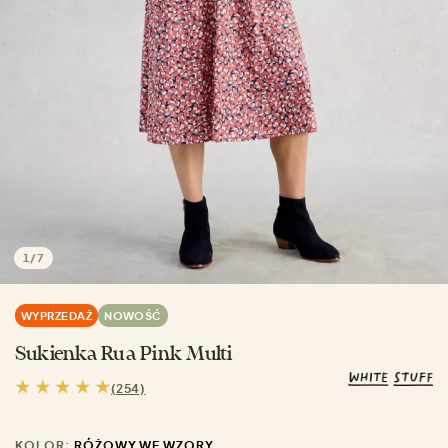
1
/
7
WYPRZEDAŻ
NOWOŚĆ
Sukienka Rua Pink Multi
(254)
KOLOR:
RÓŻOWY WE WZORY