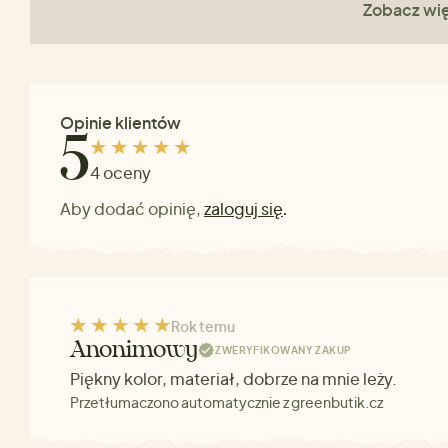
Zobacz wię
Opinie klientów
5
4 oceny
Aby dodać opinię,
zaloguj się
.
Rok temu
Anonimowy
ZWERYFIKOWANY ZAKUP
Piękny kolor, materiał, dobrze na mnie leży.
Przetłumaczono automatycznie z greenbutik.cz