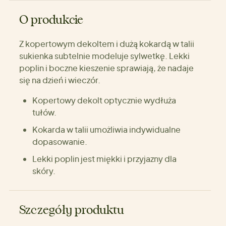
O produkcie
Z kopertowym dekoltem i dużą kokardą w talii
sukienka subtelnie modeluje sylwetkę. Lekki
poplin i boczne kieszenie sprawiają, że nadaje
się na dzień i wieczór.
Kopertowy dekolt optycznie wydłuża
tułów.
Kokarda w talii umożliwia indywidualne
dopasowanie.
Lekki poplin jest miękki i przyjazny dla
skóry.
Szczegóły produktu