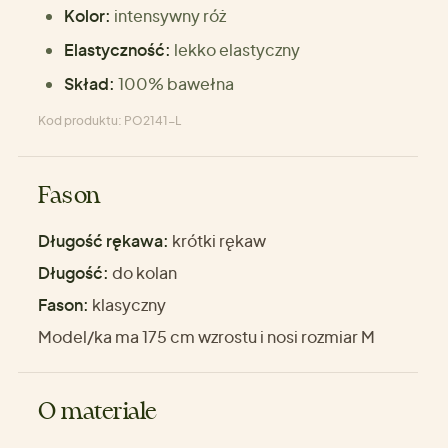
Kolor:
intensywny róż
Elastyczność:
lekko elastyczny
Skład:
100% bawełna
Kod produktu: PO2141-L
Fason
Długość rękawa:
krótki rękaw
Długość:
do kolan
Fason:
klasyczny
Model/ka ma 175 cm wzrostu i nosi rozmiar M
O materiale