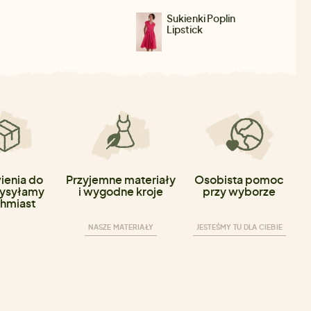
Sukienki Poplin
Lipstick
enia do
Przyjemne materiały
Osobista pomoc
ysyłamy
i wygodne kroje
przy wyborze
hmiast
NASZE MATERIAŁY
JESTEŚMY TU DLA CIEBIE