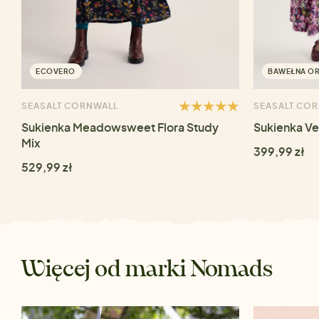
ECOVERO
BAWEŁNA O
SEASALT CORNWALL
SEASALT CO
Sukienka Meadowsweet Flora Study
Sukienka Ve
Mix
399,99 zł
529,99 zł
Więcej od marki Nomads