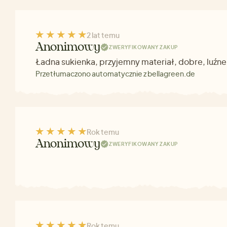
2 lat temu
Anonimowy
ZWERYFIKOWANY ZAKUP
Ładna sukienka, przyjemny materiał, dobre, luź
Przetłumaczono automatycznie z bellagreen.de
Rok temu
Anonimowy
ZWERYFIKOWANY ZAKUP
Rok temu