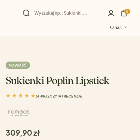
0
O nas
O nas
O nas
O nas
O nas
NOWOŚĆ
Sukienki Poplin Lipstick
(4)
PRZECZYTAJ RECENZJE
309,90 zł