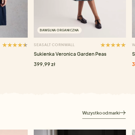
BAWEŁNA ORGANICZNA
SEASALT CORNWALL
W
Sukienka Veronica Garden Peas
S
399,99 zł
3
Wszystko od marki