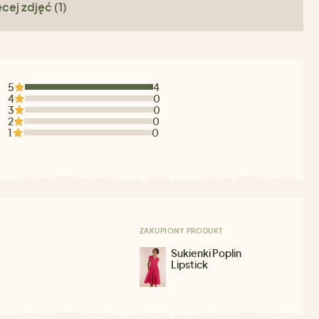
cej zdjęć (1)
5
4
4
0
3
0
2
0
1
0
ZAKUPIONY PRODUKT
Sukienki Poplin
Lipstick