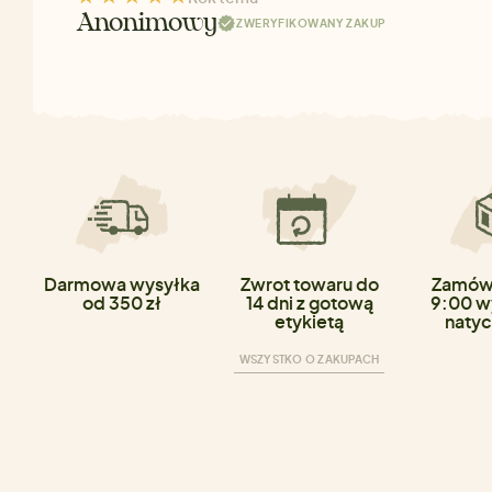
Anonimowy
ZWERYFIKOWANY ZAKUP
Darmowa wysyłka
Zwrot towaru do
Zamówi
od 350 zł
14 dni z gotową
9:00 w
etykietą
natyc
WSZYSTKO O ZAKUPACH