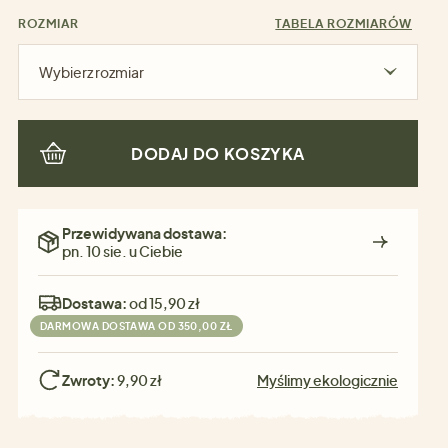
ROZMIAR
TABELA ROZMIARÓW
Wybierz rozmiar
DODAJ DO KOSZYKA
Przewidywana dostawa:
pn. 10 sie. u Ciebie
Dostawa:
od 15,90 zł
DARMOWA DOSTAWA OD 350,00 ZŁ
Zwroty:
9,90 zł
Myślimy ekologicznie