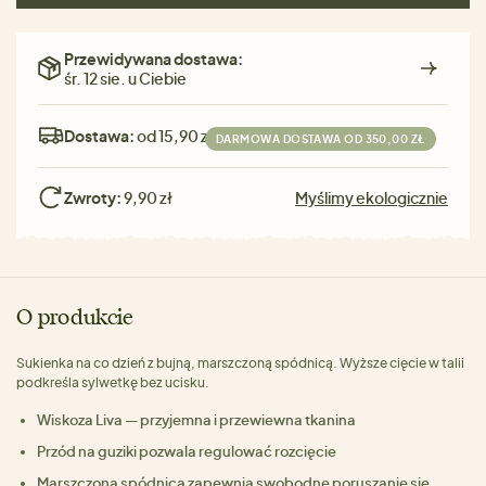
Przewidywana dostawa:
śr. 12 sie. u Ciebie
Dostawa:
od 15,90 zł
DARMOWA DOSTAWA OD 350,00 ZŁ
Zwroty:
9,90 zł
Myślimy ekologicznie
O produkcie
Sukienka na co dzień z bujną, marszczoną spódnicą. Wyższe cięcie w talii
podkreśla sylwetkę bez ucisku.
Wiskoza Liva — przyjemna i przewiewna tkanina
Przód na guziki pozwala regulować rozcięcie
Marszczona spódnica zapewnia swobodne poruszanie się