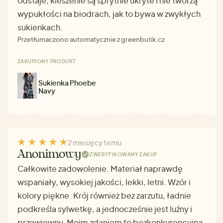
odstaje, kieszenie są sprytnie ukryte i nie tworzą
wypukłości na biodrach, jak to bywa w zwykłych
sukienkach.
Przetłumaczono automatycznie z greenbutik.cz
ZAKUPIONY PRODUKT
Sukienka Phoebe
Navy
2 miesięcy temu
Anonimowy
ZWERYFIKOWANY ZAKUP
Całkowite zadowolenie. Materiał naprawdę
wspaniały, wysokiej jakości, lekki, letni. Wzór i
kolory piękne. Krój również bez zarzutu, ładnie
podkreśla sylwetkę, a jednocześnie jest luźny i
przewiewny. Moim zdaniem to bezkonkurencyjna