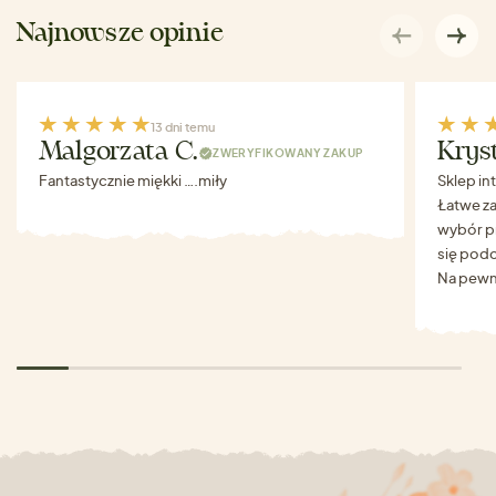
Najnowsze opinie
13 dni temu
Malgorzata C.
Krys
ZWERYFIKOWANY ZAKUP
Fantastycznie miękki ….miły
Sklep in
Łatwe za
wybór p
się podo
Na pewn