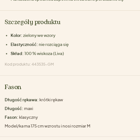
Szczegóły produktu
Kolor:
zielony we wzory
Elastyczność:
nie rozciąga się
Skład:
100 % wiskoza (Liva)
Kod produktu: 443535-GM
Fason
Długość rękawa:
krótki rękaw
Długość:
maxi
Fason:
klasyczny
Model/ka ma 175 cm wzrostu i nosi rozmiar M