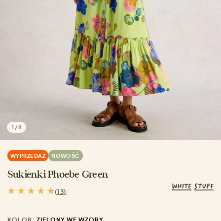
1
/
8
WYPRZEDAŻ
NOWOŚĆ
Sukienki Phoebe Green
(13)
KOLOR:
ZIELONY WE WZORY