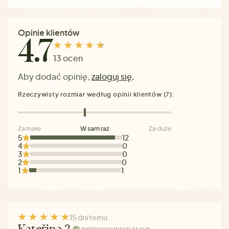
Opinie klientów
4.7
13 ocen
Aby dodać opinię,
zaloguj się
.
Rzeczywisty rozmiar według opinii klientów (7):
Za małe
W sam raz
Za duże
5
12
4
0
3
0
2
0
1
1
15 dni temu