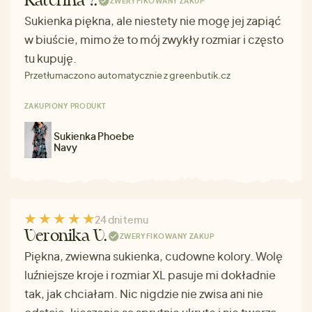
Kateřina ?.
ZWERYFIKOWANY ZAKUP
Sukienka piękna, ale niestety nie mogę jej zapiąć
w biuście, mimo że to mój zwykły rozmiar i często
tu kupuję.
Przetłumaczono automatycznie z greenbutik.cz
ZAKUPIONY PRODUKT
Sukienka Phoebe
Navy
24 dni temu
Veronika V.
ZWERYFIKOWANY ZAKUP
Piękna, zwiewna sukienka, cudowne kolory. Wolę
luźniejsze kroje i rozmiar XL pasuje mi dokładnie
tak, jak chciałam. Nic nigdzie nie zwisa ani nie