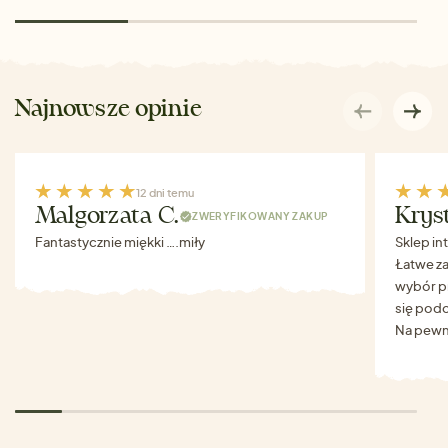
Najnowsze opinie
12 dni temu
Malgorzata C.
Krys
ZWERYFIKOWANY ZAKUP
Fantastycznie miękki ….miły
Sklep in
Łatwe za
wybór p
się podo
Na pewn