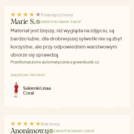
9 miesięcy temu
Marie S.
ZWERYFIKOWANY ZAKUP
Materiał jest lżejszy, niż wygląda na zdjęciu, są
bardzo luźne, dla drobniejszej sylwetki nie są zbyt
korzystne, ale przy odpowiednim warstwowym
ubiorze się sprawdzą.
Przetłumaczono automatycznie z greenbutik.cz
ZAKUPIONY PRODUKT
Sukienki Linaa
Coral
Rok temu
Anonimowy
ZWERYFIKOWANY ZAKUP