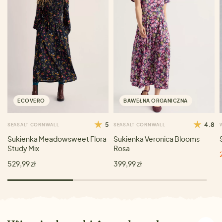
ECOVERO
BAWEŁNA ORGANICZNA
5
4.8
SEASALT CORNWALL
SEASALT CORNWALL
Sukienka Meadowsweet Flora
Sukienka Veronica Blooms
Study Mix
Rosa
529,99 zł
399,99 zł