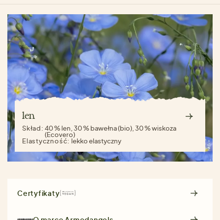
len
Skład:
40 % len, 30 % bawełna (bio), 30 % wiskoza
(Ecovero)
Elastyczność:
lekko elastyczny
Certyfikaty
O marce
Armedangels