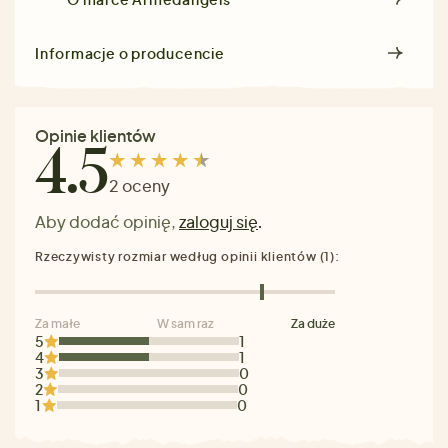
Informacje o producencie
Opinie klientów
4.5
2 oceny
Aby dodać opinię,
zaloguj się
.
Rzeczywisty rozmiar według opinii klientów (1):
Za małe
W sam raz
Za duże
5
1
4
1
3
0
2
0
1
0