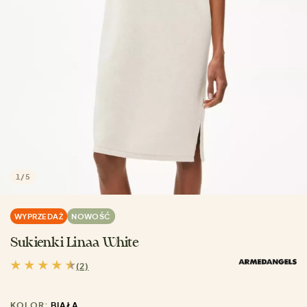
1
/
5
WYPRZEDAŻ
NOWOŚĆ
Sukienki Linaa White
(2)
KOLOR:
BIAŁA