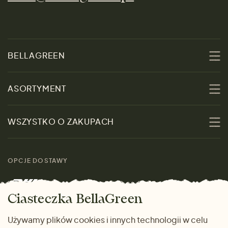
BELLAGREEN
O nas
ASORTYMENT
Zrównoważoność
Promocje
WSZYSTKO O ZAKUPACH
Materiały
Kobiety
Przewodnik po
Skontaktuj się z nami
rozmiarach
OPCJE DOSTAWY
Mężczyźni
Marki
Zwrot towaru
Dom i wnętrze
Ciasteczka BellaGreen
Życzliwy magazyn
Wysyłka i płatność
Prezenty
Używamy plików cookies i innych technologii w celu
METODY PŁATNOŚCI