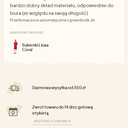
bardzo dobry skład materiału, odpowiednie do
biura (ze względu na swoją długość)
Przetłumaczono automatycznie z greenbutik.sk
ZAKUPIONY PRODUKT
Sukienki Linaa
Coral
Darmowa wysyłka od 350 zł
Zwrot towaru do 14 dni z gotową
etykietą
WSZYSTKO O ZAKUPACH