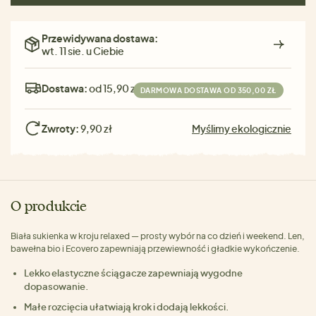
Przewidywana dostawa:
wt. 11 sie. u Ciebie
Dostawa:
od 15,90 zł
DARMOWA DOSTAWA OD 350,00 ZŁ
Zwroty:
9,90 zł
Myślimy ekologicznie
O produkcie
Biała sukienka w kroju relaxed — prosty wybór na co dzień i weekend. Len,
bawełna bio i Ecovero zapewniają przewiewność i gładkie wykończenie.
Lekko elastyczne ściągacze zapewniają wygodne
dopasowanie.
Małe rozcięcia ułatwiają krok i dodają lekkości.