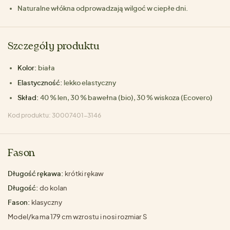
Naturalne włókna odprowadzają wilgoć w ciepłe dni.
Szczegóły produktu
Kolor:
biała
Elastyczność:
lekko elastyczny
Skład:
40 % len, 30 % bawełna (bio), 30 % wiskoza (Ecovero)
Kod produktu: 30007401-3146
Fason
Długość rękawa:
krótki rękaw
Długość:
do kolan
Fason:
klasyczny
Model/ka ma 179 cm wzrostu i nosi rozmiar S