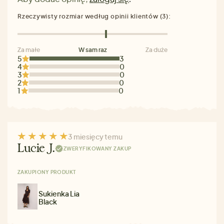
Rzeczywisty rozmiar według opinii klientów (3):
Za małe
W sam raz
Za duże
5
3
4
0
3
0
2
0
1
0
3 miesięcy temu
Lucie J.
ZWERYFIKOWANY ZAKUP
ZAKUPIONY PRODUKT
Sukienka Lia
Black