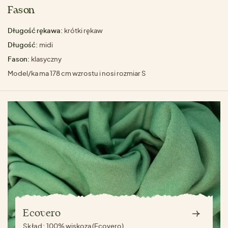
Fason
Długość rękawa:
krótki rękaw
Długość:
midi
Fason:
klasyczny
Model/ka ma 178 cm wzrostu i nosi rozmiar S
Ecovero
Skład:
100% wiskoza (Ecovero)