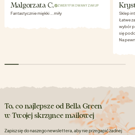
Malgorzata C.
Krys
ZWERYFIKOWANY ZAKUP
Fantastycznie miękki ….miły
Sklep in
Łatwe za
wybór p
się podo
Na pewn
To, co najlepsze od Bella Green
w Twojej skrzynce mailowej
Zapisz się do naszego newslettera, aby nie przegapić żadnej