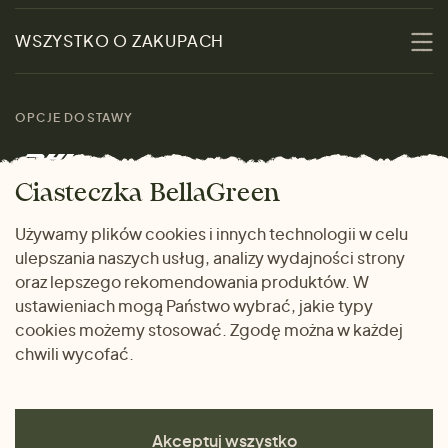
Zrównoważoność
Promocje
WSZYSTKO O ZAKUPACH
Materiały
Kobiety
Przewodnik po
Skontaktuj się z nami
rozmiarach
OPCJE DOSTAWY
Mężczyźni
Marki
Zwrot towaru
Dom i wnętrze
Ciasteczka BellaGreen
Życzliwy magazyn
Wysyłka i płatność
Prezenty
Używamy plików cookies i innych technologii w celu
METODY PŁATNOŚCI
ulepszania naszych usług, analizy wydajności strony
Dlaczego warto kupować
oraz lepszego rekomendowania produktów. W
u nas
ustawieniach mogą Państwo wybrać, jakie typy
cookies możemy stosować. Zgodę można w każdej
chwili wycofać.
Akceptuj wszystko