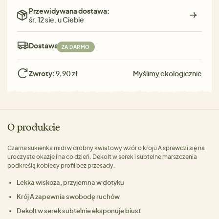
Przewidywana dostawa:
śr. 12 sie. u Ciebie
Dostawa:
ZA DARMO
Zwroty:
9,90 zł
Myślimy ekologicznie
O produkcie
Czarna sukienka midi w drobny kwiatowy wzór o kroju A sprawdzi się na
uroczyste okazje i na co dzień. Dekolt w serek i subtelne marszczenia
podkreślą kobiecy profil bez przesady.
Lekka wiskoza, przyjemna w dotyku
Krój A zapewnia swobodę ruchów
Dekolt w serek subtelnie eksponuje biust